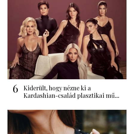
6
Kiderült, hogy nézne ki a
Kardashian-család plasztikai mű...