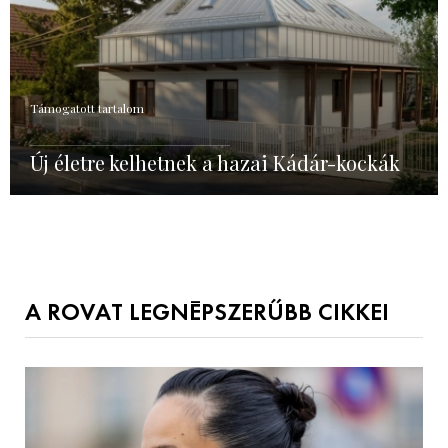
Támogatott tartalom
Új életre kelhetnek a hazai Kádár-kockák
A ROVAT LEGNÉPSZERŰBB CIKKEI