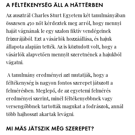
A FÉLTÉKENYSÉG ÁLL A HÁTTÉRBEN
Az ausztrál Charles Sturt Egyetem két tanulmányában
összesen 450 nőt kérdeztek meg arról, hogy mennyi
haját vágnának le egy szalon fiktív vendégeinek
frizurájából. Ezt a vásárlók hozzáállása, és hajuk
állapota alapján tették. Az is köztudott volt, hogy a
vásárlók alapvetően mennyit szeretnének a hajukból
vágatni.
A tanulmány eredményei azt mutatják, hogy a
féltékenység is nagyon fontos szerepet játszott a
felmérésben. Meglepő, de az egyetemi felmérés
eredményei szerint, minél féltékenyebbnek vagy
versengőbbnek tartották magukat a fodrászok, annál
több hajhosszt akartak levágni.
MI MÁS JÁTSZIK MÉG SZEREPET?