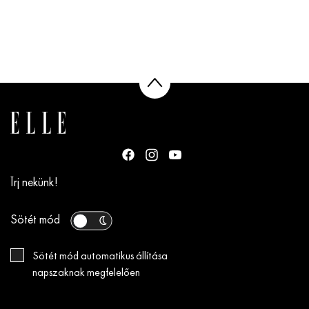
Írj nekünk!
Sötét mód
Sötét mód automatikus állítása
napszaknak megfelelően