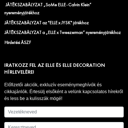
JÁTÉKSZABÁLYZAT „SoMe ELLE - Calvin Klein”
nyereményjátékhoz
JÁTÉKSZABÁLYZAT az "ELLE x JYSK" játékhoz
JÁTÉKSZABÁLYZAT a „ELLE x Tweezerman” nyereményjátékhoz
Hirdetési ÁSZF
IRATKOZZ FEL AZ ELLE ÉS ELLE DECORATION
HÍRLEVELÉRE!
Előfizetői akciók, exkluzív eseménymeghívók és
cikkajánlók. Értesülj elsőként a velünk kapcsolatos hírekről
és less be a kulisszák mögé!