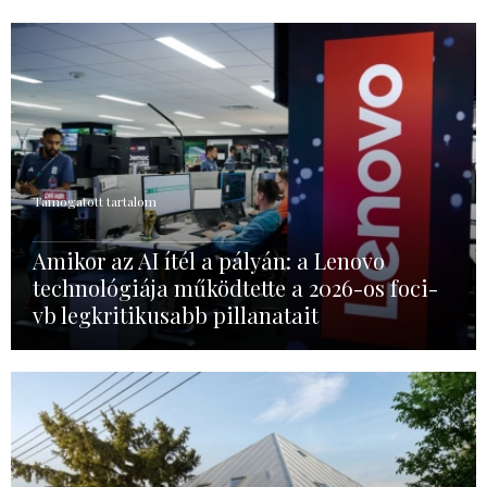
Támogatott tartalom
Amikor az AI ítél a pályán: a Lenovo
technológiája működtette a 2026-os foci-
vb legkritikusabb pillanatait