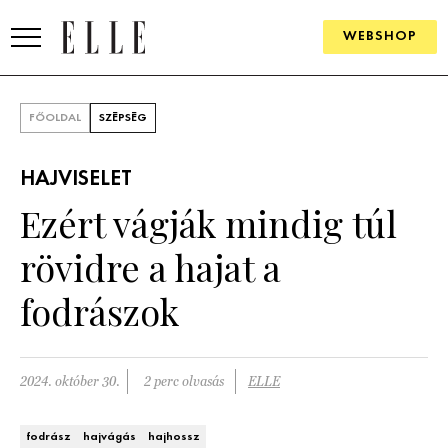
WEBSHOP
DIVAT
FŐOLDAL
SZÉPSÉG
ELLE DIGITAL
HAJVISELET
GOURMET AWARDS
Ezért vágják mindig túl
SZÉPSÉG
rövidre a hajat a
KULTÚRA
fodrászok
PSZICHÉ
2024. október 30.
2 perc olvasás
ELLE
ÉLETMÓD
PÁRKAPCSOLAT
fodrász
hajvágás
hajhossz