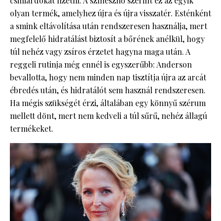
csilliárdokat fizetni. A színésznő szerint ez az egyik
olyan termék, amelyhez újra és újra visszatér. Esténként
a smink eltávolítása után rendszeresen használja, mert
megfelelő hidratálást biztosít a bőrének anélkül, hogy
túl nehéz vagy zsíros érzetet hagyna maga után. A
reggeli rutinja még ennél is egyszerűbb: Anderson
bevallotta, hogy nem minden nap tisztítja újra az arcát
ébredés után, és hidratálót sem használ rendszeresen.
Ha mégis szükségét érzi, általában egy könnyű szérum
mellett dönt, mert nem kedveli a túl sűrű, nehéz állagú
termékeket.