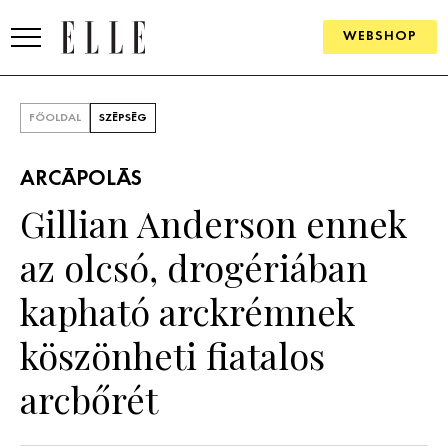
WEBSHOP
DIVAT
FŐOLDAL
SZÉPSÉG
ELLE DIGITAL
ARCÁPOLÁS
GOURMET AWARDS
Gillian Anderson ennek
SZÉPSÉG
az olcsó, drogériában
KULTÚRA
kapható arckrémnek
PSZICHÉ
köszönheti fiatalos
arcbőrét
ÉLETMÓD
PÁRKAPCSOLAT