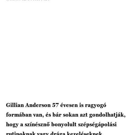
HÍRLEVÉL
Gillian Anderson 57 évesen is ragyogó
formában van, és bár sokan azt gondolhatják,
hogy a színésznő bonyolult szépségápolási
rutinoknak vagy drága kezeléseknek