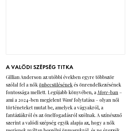
A VALÓDI SZÉPSÉG TITKA
Gillian Anderson az utóbbi években egyre többször
szólal fel a nők
önbecsülésének
és önrendelkezésének
fontossága mellett. Legújabb könyvében, a
More
-ban
–
ami a 2024-ben megjelent
Want
folytatása – olyan női
történeteket mutat be, amelyek a vágyakról, a
fantáziákról és az önelfogadásról szólnak. A színésznő
szerint a valódi szépség egyik alapja az, hogy a nők
merjenek nyíltan beszélni önmagukról, és ne érezzék