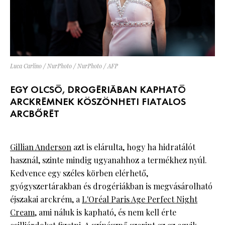
Luca Carlino / NurPhoto / NurPhoto / AFP
EGY OLCSÓ, DROGÉRIÁBAN KAPHATÓ
ARCKRÉMNEK KÖSZÖNHETI FIATALOS
ARCBŐRÉT
Gillian Anderson
azt is elárulta, hogy ha hidratálót
használ, szinte mindig ugyanahhoz a termékhez nyúl.
Kedvence egy széles körben elérhető,
gyógyszertárakban és drogériákban is megvásárolható
éjszakai arckrém, a
L'Oréal Paris Age Perfect Night
Cream
, ami náluk is kapható, és nem kell érte