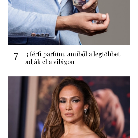
7
3 férfi parfüm, amiből a legtöbbet
adják el a világon