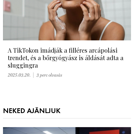
A TikTokon imádják a filléres arcápolási
trendet, és a bőrgyógyász is áldását adta a
sluggingra
2025.03.20.
3 perc olvasás
NEKED AJÁNLJUK