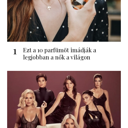
1
Ezt a 10 parfümöt imádják a
legjobban a nők a világon