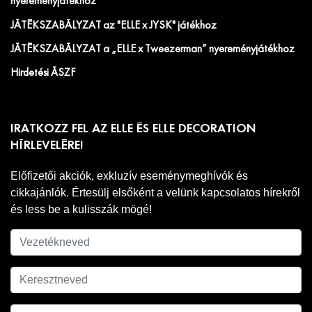
nyereményjátékhoz
JÁTÉKSZABÁLYZAT az "ELLE x JYSK" játékhoz
JÁTÉKSZABÁLYZAT a „ELLE x Tweezerman” nyereményjátékhoz
Hirdetési ÁSZF
IRATKOZZ FEL AZ ELLE ÉS ELLE DECORATION
HÍRLEVELÉRE!
Előfizetői akciók, exkluzív eseménymeghívók és
cikkajánlók. Értesülj elsőként a velünk kapcsolatos hírekről
és less be a kulisszák mögé!