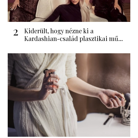
2
Kiderült, hogy nézne ki a
Kardashian-család plasztikai mű...