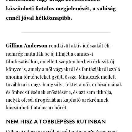
köszönheti fiatalos megjelenését, a valóság
ennél jóval hétköznapibb.
Gillian Anderson
rendkívül aktív időszakát éli –
nemrég mutatták be új filmjét a cannes-i
filmfesztiválon, emellett szeptemberben érkezik új
könyve is, amely a női vágyakról és fantáziákról szóló
anonim történeteket gyűjti össze. Mindezek mellett
továbbra is nagy hangsúlyt fektet a nők önbizalmának
és önbecsülésének erősítésére, és azt sem titkolja,
melyik olcsó, drogériában kapható arckrémnek
köszönheti fiatalos arcbőrét.
NEM HISZ A TÖBBLÉPÉSES RUTINBAN
Gillian Anderson arról beszélt a
Harper's Bazaarnak