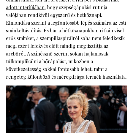
adott interjújában
, hogy szépségápolási rutinja
valójában rendkívül egyszerű és hétköznapi.
Elmondása szerint a legfontosabb lépés számára az esti
sminkeltávolítás. És bár a hétköznapokban ritkán visel
erős sminket, a szempillaspirálról soha nem feledkezik
meg, ezért lefekvés előtt mindig megtisztítja az
arcbőrét. A színésznő szerint sokan hajlamosak
túlkomplikálni a bőrápolást, miközben a
következetesség sokkal fontosabb lehet, mint a
rengeteg különböző és méregdrága termék használata.