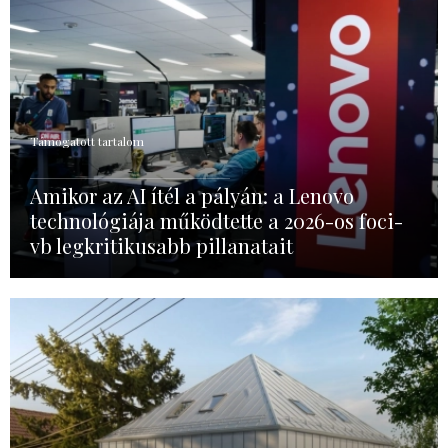
Támogatott tartalom
Amikor az AI ítél a pályán: a Lenovo
technológiája működtette a 2026-os foci-
vb legkritikusabb pillanatait