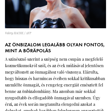
Valery HACHE / AFP
AZ ÖNBIZALOM LEGALÁBB OLYAN FONTOS,
MINT A BŐRÁPOLÁS
A színésznő szerint a szépség nem csupán a megfelelő
kozmetikumokról szól, és az évek múlásával jelentősen
megváltozott az önmagához való viszonya. Elárulta,
hogy húszas és harmincas éveiben sokkal kritikusabban
szemlélte önmagát, és rengeteg energiát emésztett fel
benne az önbizalomhiány. Ma azonban már sokkal
nyugodtabb és elfogadóbb önmagával szemben. Úgy
érzi, az évek során megtanulta elengedni azokat a
dolgokat, amelyek korábban feleslegesen aggasztották.