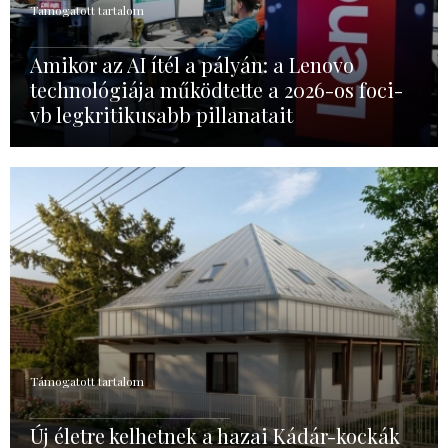
Támogatott tartalom
Amikor az AI ítél a pályán: a Lenovo
technológiája működtette a 2026-os foci-
vb legkritikusabb pillanatait
Támogatott tartalom
Új életre kelhetnek a hazai Kádár-kockák