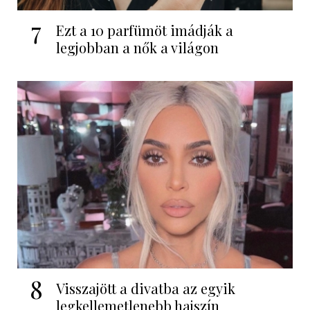
7
Ezt a 10 parfümöt imádják a
legjobban a nők a világon
8
Visszajött a divatba az egyik
legkellemetlenebb hajszín