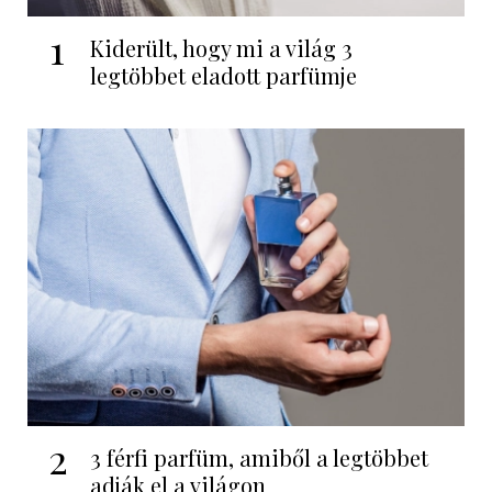
1
Kiderült, hogy mi a világ 3
legtöbbet eladott parfümje
2
3 férfi parfüm, amiből a legtöbbet
adják el a világon