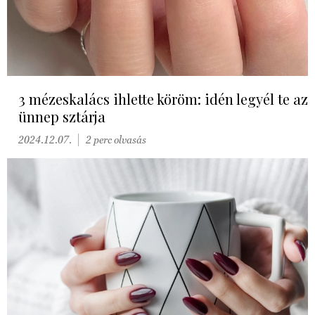
3 mézeskalács ihlette köröm: idén legyél te az
ünnep sztárja
2024.12.07.
2 perc olvasás