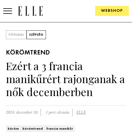
WEBSHOP
DIVAT
FŐOLDAL
SZÉPSÉG
ELLE DIGITAL
KÖRÖMTREND
GOURMET AWARDS
Ezért a 3 francia
SZÉPSÉG
manikűrért rajonganak a
KULTÚRA
nők decemberben
PSZICHÉ
2024. december 10.
1 perc olvasás
ELLE
ÉLETMÓD
PÁRKAPCSOLAT
köröm
körömtrend
francia manikűr