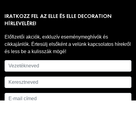
IRATKOZZ FEL AZ ELLE ÉS ELLE DECORATION
HÍRLEVELÉRE!
Előfizetői akciók, exkluzív eseménymeghívók és
cikkajánlók. Értesülj elsőként a velünk kapcsolatos hírekről
és less be a kulisszák mögé!
Adatkezelési
A hírlevél feliratkozáshoz ell kell fogadnod az
tájékoztatónkat
.