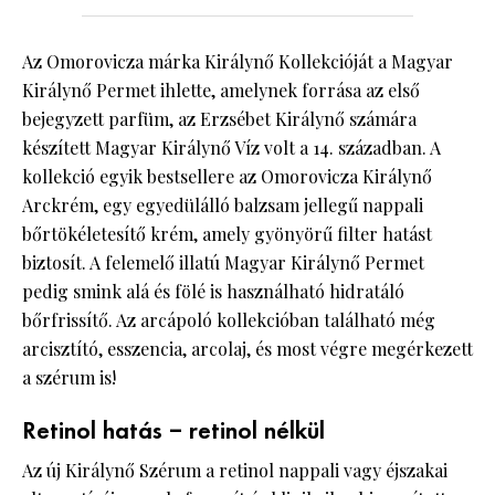
Az Omorovicza márka Királynő Kollekcióját a Magyar
Királynő Permet ihlette, amelynek forrása az első
bejegyzett parfüm, az Erzsébet Királynő számára
készített Magyar Királynő Víz volt a 14. században. A
kollekció egyik bestsellere az Omorovicza Királynő
Arckrém, egy egyedülálló balzsam jellegű nappali
bőrtökéletesítő krém, amely gyönyörű filter hatást
biztosít. A felemelő illatú Magyar Királynő Permet
pedig smink alá és fölé is használható hidratáló
bőrfrissítő. Az arcápoló kollekcióban található még
arcisztító, esszencia, arcolaj, és most végre megérkezett
a szérum is!
Retinol hatás – retinol nélkül
Az új Királynő Szérum a retinol nappali vagy éjszakai