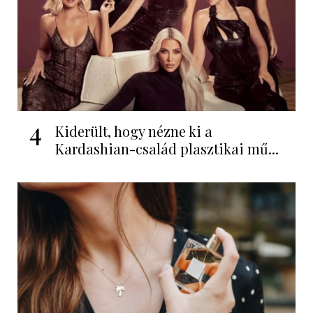
4
Kiderült, hogy nézne ki a
Kardashian-család plasztikai mű...