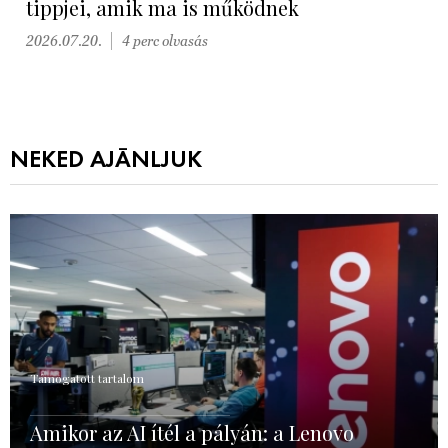
tippjei, amik ma is működnek
2026.07.20.
4 perc olvasás
NEKED AJÁNLJUK
Támogatott tartalom
Amikor az AI ítél a pályán: a Lenovo