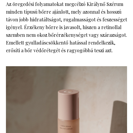
Az öregedési folyamatokat megcélzó Királynő Szérum
minden típusú bőrre ajánlott, mely azonnal és hosszú
távon jobb hidratáltságot, rugalmasságot és feszességet
igényel. Érzékeny bőrre is javasolt, hiszen a retinollal
szemben nem okoz bőrérzékenységet vagy szárazságot.
Emellett gyulladáscsökkentő hatással rendelkezik,
erősíti a bőr védőrétegét és ragyogóbbá teszi azt.