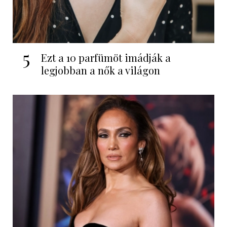
5
Ezt a 10 parfümöt imádják a
legjobban a nők a világon