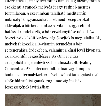
alternatívája, amely feszesít és klinikailag bizonyítottan
csökkenti a ráncok mélységét egy retinol-mentes
formulában. A szérumban található mediterrán
mikroalgák ugyanazokat a retinoid receptorokat
aktiválják a bőrben, mint az A-vitamin, így retinol-
hatással rendelkezik, a bőr érzékenyítése nélkül. Az
összetevők között kavicsvirág őssejtek is megtalálhatók,
melyek fokozzák a D-vitamin termelést a bőr
regenerálása érdekében, valamint a kínai levél kivonata
az arckontúr feszesítésére. Az Omorovicza
arcápolókban jelenlévő szabadalmaztatott Healing
Concentrate™ biofermentált hatóanyag komplex
budapesti termálvizek erejével további támogatást nyújt
a bőr hidratáltságának, rugalmasságának és
feszességének javításában.