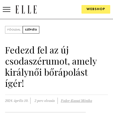
WEBSHOP
DIVAT
FŐOLDAL
SZÉPSÉG
ELLE DIGITAL
Fedezd fel az új
GOURMET AWARDS
csodaszérumot, amely
SZÉPSÉG
királynői bőrápolást
KULTÚRA
ígér!
PSZICHÉ
ÉLETMÓD
2024. április 10.
2 perc olvasás
Fodor-Kassai Mónika
PÁRKAPCSOLAT