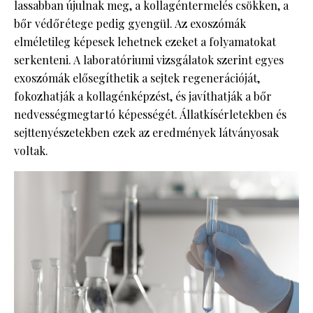
lassabban újulnak meg, a kollagéntermelés csökken, a
bőr védőrétege pedig gyengül. Az exoszómák
elméletileg képesek lehetnek ezeket a folyamatokat
serkenteni. A laboratóriumi vizsgálatok szerint egyes
exoszómák elősegíthetik a sejtek regenerációját,
fokozhatják a kollagénképzést, és javíthatják a bőr
nedvességmegtartó képességét. Állatkísérletekben és
sejttenyészetekben ezek az eredmények látványosak
voltak.