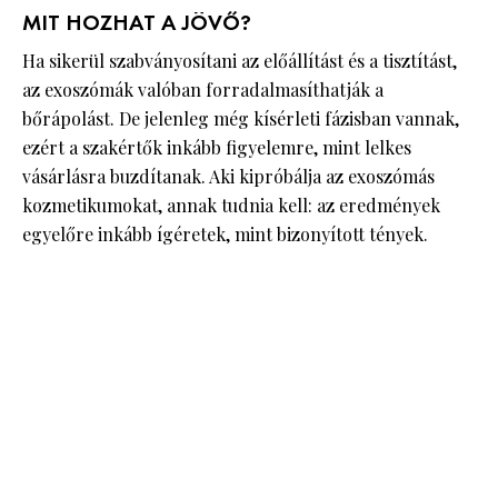
MIT HOZHAT A JÖVŐ?
Ha sikerül szabványosítani az előállítást és a tisztítást,
az exoszómák valóban forradalmasíthatják a
bőrápolást. De jelenleg még kísérleti fázisban vannak,
ezért a szakértők inkább figyelemre, mint lelkes
vásárlásra buzdítanak. Aki kipróbálja az exoszómás
kozmetikumokat, annak tudnia kell: az eredmények
egyelőre inkább ígéretek, mint bizonyított tények.