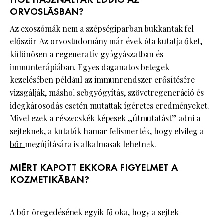
HOL HASZNÁLTÁK EDDIG AZ
ORVOSLÁSBAN?
Az exoszómák nem a szépségiparban bukkantak fel
először. Az orvostudomány már évek óta kutatja őket,
különösen a regeneratív gyógyászatban és
immunterápiában. Egyes daganatos betegek
kezelésében például az immunrendszer erősítésére
vizsgálják, máshol sebgyógyítás, szövetregeneráció és
idegkárosodás esetén mutattak ígéretes eredményeket.
Mivel ezek a részecskék képesek „útmutatást” adni a
sejteknek, a kutatók hamar felismerték, hogy elvileg a
bőr
megújítására is alkalmasak lehetnek.
MIÉRT KAPOTT EKKORA FIGYELMET A
KOZMETIKÁBAN?
A bőr öregedésének egyik fő oka, hogy a sejtek