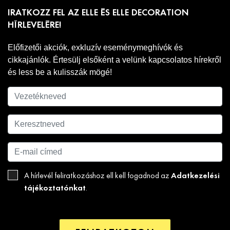
IRATKOZZ FEL AZ ELLE ÉS ELLE DECORATION
HÍRLEVELÉRE!
Előfizetői akciók, exkluzív eseménymeghívók és
cikkajánlók. Értesülj elsőként a velünk kapcsolatos hírekről
és less be a kulisszák mögé!
Adatkezelési
A hírlevél feliratkozáshoz ell kell fogadnod az
tájékoztatónkat
.