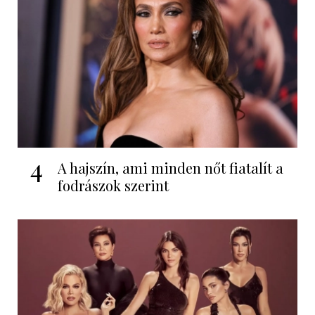
4
A hajszín, ami minden nőt fiatalít a
fodrászok szerint