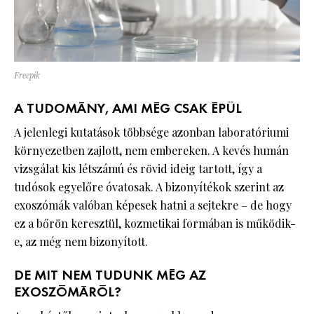
Freepik
A TUDOMÁNY, AMI MÉG CSAK ÉPÜL
A jelenlegi kutatások többsége azonban laboratóriumi
környezetben zajlott, nem embereken. A kevés humán
vizsgálat kis létszámú és rövid ideig tartott, így a
tudósok egyelőre óvatosak. A bizonyítékok szerint az
exoszómák valóban képesek hatni a sejtekre – de hogy
ez a bőrön keresztül, kozmetikai formában is működik-
e, az még nem bizonyított.
DE MIT NEM TUDUNK MÉG AZ
EXOSZÓMÁRÓL?