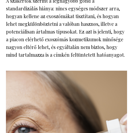
A szakértők szerint a legnagyobb gond a
standardizálás hiánya: nincs egységes módszer arra,
hogyan kellene az exoszómákat tisztítani, és hogyan
lehet megkülönböztetni a valóban hasznos, illetve a
potenciálisan ártalmas típusokat. Ez azt is jelenti, hogy
a piacon elérhető exoszómás kozmetikumok minősége
nagyon eltérő lehet, és egyáltalán nem biztos, hogy
mind tartalmazza is a címkén feltüntetett hatóanyagot.