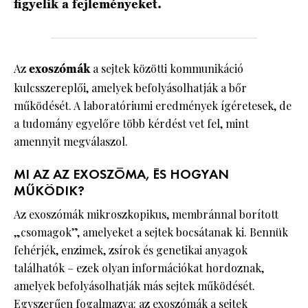
figyelik a fejleményeket.
Az
exoszómák
a sejtek közötti kommunikáció
kulcsszereplői, amelyek befolyásolhatják a bőr
működését. A laboratóriumi eredmények ígéretesek, de
a tudomány egyelőre több kérdést vet fel, mint
amennyit megválaszol.
MI AZ AZ EXOSZÓMA, ÉS HOGYAN
MŰKÖDIK?
Az exoszómák mikroszkopikus, membránnal borított
„csomagok”, amelyeket a sejtek bocsátanak ki. Bennük
fehérjék, enzimek, zsírok és genetikai anyagok
találhatók – ezek olyan információkat hordoznak,
amelyek befolyásolhatják más sejtek működését.
Egyszerűen fogalmazva: az exoszómák a sejtek