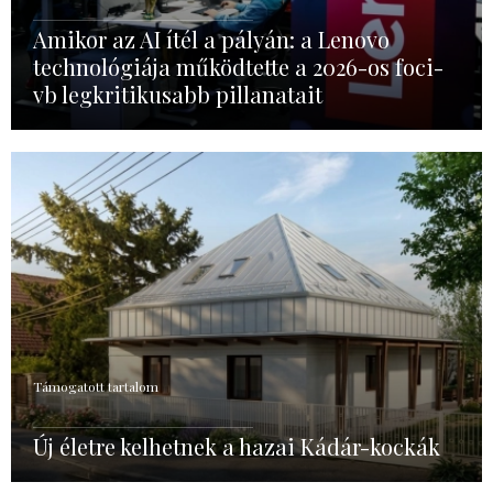
Amikor az AI ítél a pályán: a Lenovo
technológiája működtette a 2026-os foci-
vb legkritikusabb pillanatait
Támogatott tartalom
Új életre kelhetnek a hazai Kádár-kockák