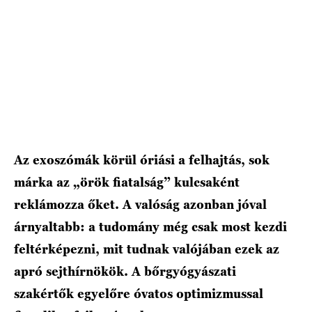
HÍRLEVÉL
Az exoszómák körül óriási a felhajtás, sok
márka az „örök fiatalság” kulcsaként
reklámozza őket. A valóság azonban jóval
árnyaltabb: a tudomány még csak most kezdi
feltérképezni, mit tudnak valójában ezek az
apró sejthírnökök. A bőrgyógyászati
szakértők egyelőre óvatos optimizmussal