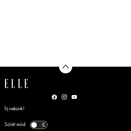
Írj nekünk!
Sötét mód