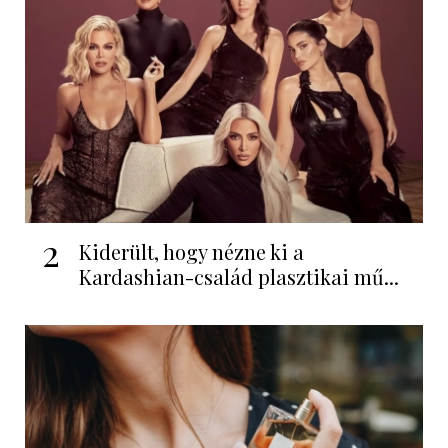
2
Kiderült, hogy nézne ki a
Kardashian-család plasztikai mű...