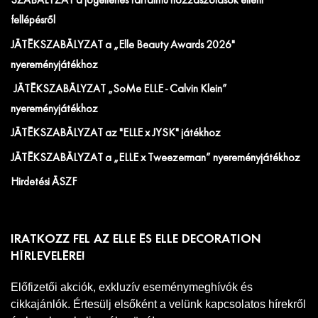
SZABÁLYZAT a jogellenes tartalmú hozzászólások elleni
fellépésről
JÁTÉKSZABÁLYZAT a „Elle Beauty Awards 2026"
nyereményjátékhoz
JÁTÉKSZABÁLYZAT „SoMe ELLE - Calvin Klein”
nyereményjátékhoz
JÁTÉKSZABÁLYZAT az "ELLE x JYSK" játékhoz
JÁTÉKSZABÁLYZAT a „ELLE x Tweezerman” nyereményjátékhoz
Hirdetési ÁSZF
IRATKOZZ FEL AZ ELLE ÉS ELLE DECORATION
HÍRLEVELÉRE!
Előfizetői akciók, exkluzív eseménymeghívók és
cikkajánlók. Értesülj elsőként a velünk kapcsolatos hírekről