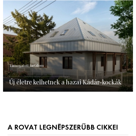
Támogatott tartalom
Új életre kelhetnek a hazai Kádár-kockák
A ROVAT LEGNÉPSZERŰBB CIKKEI