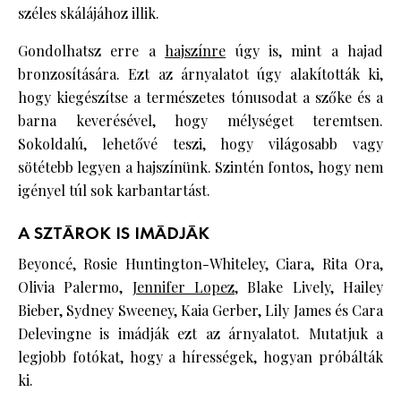
széles skálájához illik.
Gondolhatsz erre a
hajszínre
úgy is, mint a hajad
bronzosítására. Ezt az árnyalatot úgy alakították ki,
hogy kiegészítse a természetes tónusodat a szőke és a
barna keverésével, hogy mélységet teremtsen.
Sokoldalú, lehetővé teszi, hogy világosabb vagy
sötétebb legyen a hajszínünk. Szintén fontos, hogy nem
igényel túl sok karbantartást.
A SZTÁROK IS IMÁDJÁK
Beyoncé, Rosie Huntington-Whiteley, Ciara, Rita Ora,
Olivia Palermo,
Jennifer Lopez
, Blake Lively, Hailey
Bieber, Sydney Sweeney, Kaia Gerber, Lily James és Cara
Delevingne is imádják ezt az árnyalatot. Mutatjuk a
legjobb fotókat, hogy a hírességek, hogyan próbálták
ki.