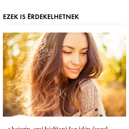
EZEK IS ÉRDEKELHETNEK
3 hajszín, ami hódítani fog idén ősszel