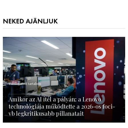
NEKED AJÁNLJUK
Támogatott tartalom
Amikor az AI ítél a pályán: a Lenovo
technológiája működtette a 2026-os foci-
vb legkritikusabb pillanatait