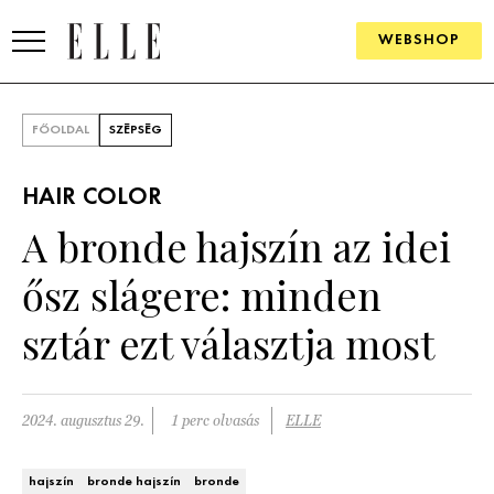
WEBSHOP
DIVAT
FŐOLDAL
SZÉPSÉG
ELLE DIGITAL
HAIR COLOR
GOURMET AWARDS
A bronde hajszín az idei
SZÉPSÉG
ősz slágere: minden
KULTÚRA
sztár ezt választja most
PSZICHÉ
2024. augusztus 29.
1 perc olvasás
ELLE
ÉLETMÓD
PÁRKAPCSOLAT
hajszín
bronde hajszín
bronde