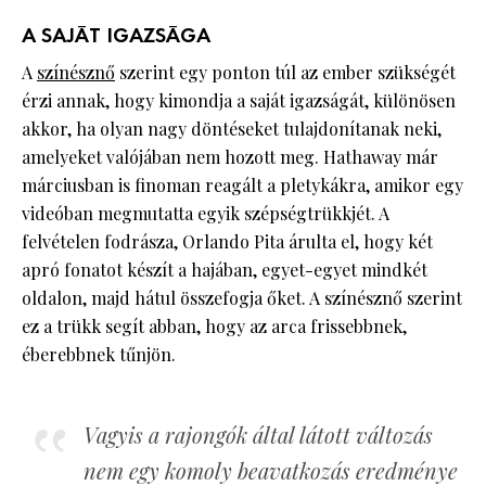
A SAJÁT IGAZSÁGA
A
színésznő
szerint egy ponton túl az ember szükségét
érzi annak, hogy kimondja a saját igazságát, különösen
akkor, ha olyan nagy döntéseket tulajdonítanak neki,
amelyeket valójában nem hozott meg. Hathaway már
márciusban is finoman reagált a pletykákra, amikor egy
videóban megmutatta egyik szépségtrükkjét. A
felvételen fodrásza, Orlando Pita árulta el, hogy két
apró fonatot készít a hajában, egyet-egyet mindkét
oldalon, majd hátul összefogja őket. A színésznő szerint
ez a trükk segít abban, hogy az arca frissebbnek,
éberebbnek tűnjön.
Vagyis a rajongók által látott változás
nem egy komoly beavatkozás eredménye