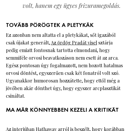
volt, hanem egy ügyes frizuramegoldás.
TOVÁBB PÖRÖGTEK A PLETYKÁK
Ez azonban nem altatta el a pletykákat, sőt igazából
csak újakat generált,
Az ördög Pradát visel
sztárja
pedig emiatt fontosnak tartotta elmondani, hogy
semmiféle orvosi beavatkozáson nem esett át az arca.
Egész pontosan úgy fogalmazott, nem hozott hatalmas
orvosi döntést, egyszerűen csak két fonatról volt szó.
Ugyanakkor humorosan hozzátette, hogy ettől még a
jövőben akár dönthet úgy, hogy egyszer arcplasztikát
csináltat.
MA MÁR KÖNNYEBBEN KEZELI A KRITIKÁT
Az interjúban
Hathaway
arról is beszélt, hogy korábban