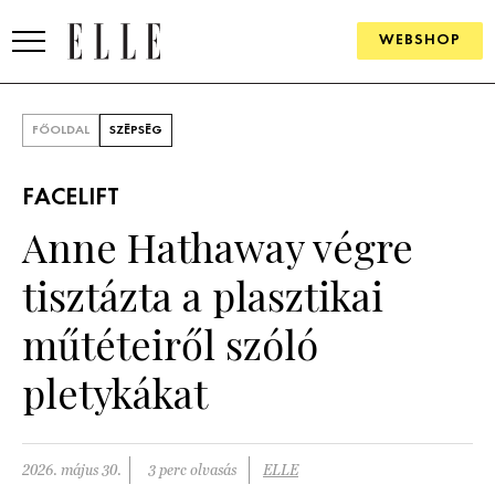
WEBSHOP
DIVAT
FŐOLDAL
SZÉPSÉG
ELLE DIGITAL
FACELIFT
GOURMET AWARDS
Anne Hathaway végre
SZÉPSÉG
tisztázta a plasztikai
KULTÚRA
műtéteiről szóló
PSZICHÉ
pletykákat
ÉLETMÓD
2026. május 30.
3 perc olvasás
ELLE
PÁRKAPCSOLAT