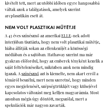
kivételt tett, mert az utóbbi időben egyre hangosabbá
váltak azok a találgatások, amelyek szerint
arcplasztikán esett át.
NEM VOLT PLASZTIKAI MŰTÉTJE
A 43 éves színésznő az amerikai
ELLE
-nek adott
interjúban tisztázta, hogy nem volt plasztikai műtétje,
hiába állítják sokan az ellenkezőjét a közösségi
médiában és a sajtóban. Hathaway szerint ma már
gyakran előfordul, hogy az emberek tényként kezelik a
saját feltételezéseiket, miközben azok nem mindig
igazak. A
színésznő
azt is kiemelte, nem akart erről a
témáról beszélni, mert nem szeretné, hogy minden
egyes megjelenését, szépségtrükkjét vagy külsejével
kapcsolatos változást meg kelljen magyaráznia. Most
azonban mégis úgy döntött, megszólal, mert a
spekulációk már nagyon zavarták.