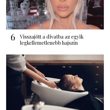
6
Visszajött a divatba az egyik
legkellemetlenebb hajszín