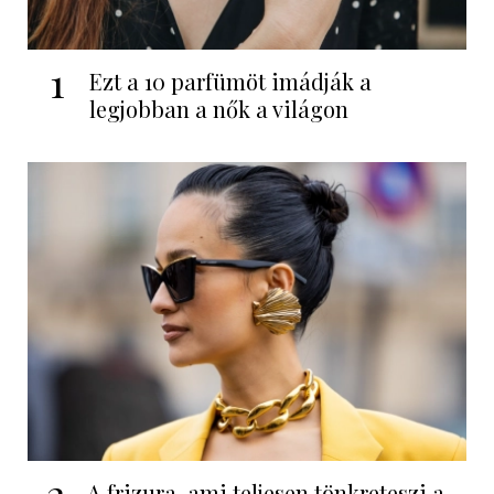
1
Ezt a 10 parfümöt imádják a
legjobban a nők a világon
2
A frizura, ami teljesen tönkreteszi a