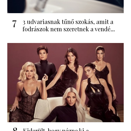
7
3 udvariasnak tűnő szokás, amit a
fodrászok nem szeretnek a vendé...
8
Kiderült, hogy nézne ki a