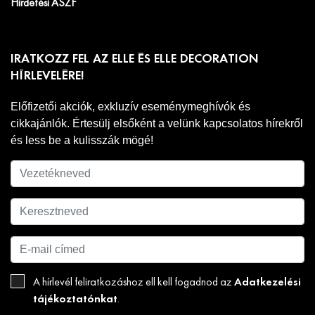
Hirdetési ÁSZF
IRATKOZZ FEL AZ ELLE ÉS ELLE DECORATION
HÍRLEVELÉRE!
Előfizetői akciók, exkluzív eseménymeghívók és
cikkajánlók. Értesülj elsőként a velünk kapcsolatos hírekről
és less be a kulisszák mögé!
Adatkezelési
A hírlevél feliratkozáshoz ell kell fogadnod az
tájékoztatónkat
.