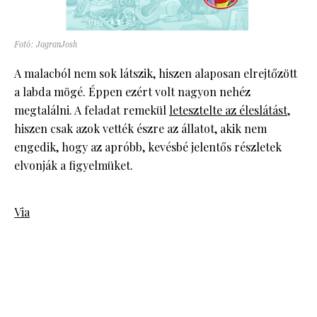
Fotó: JagranJosh
A malacból nem sok látszik, hiszen alaposan elrejtőzött
a labda mögé. Éppen ezért volt nagyon nehéz
megtalálni. A feladat remekül
letesztelte az éleslátást
,
hiszen csak azok vették észre az állatot, akik nem
engedik, hogy az apróbb, kevésbé jelentős részletek
elvonják a figyelmüket.
Via