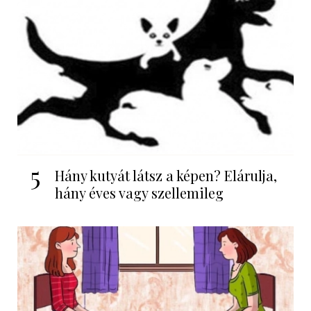
5
Hány kutyát látsz a képen? Elárulja,
hány éves vagy szellemileg