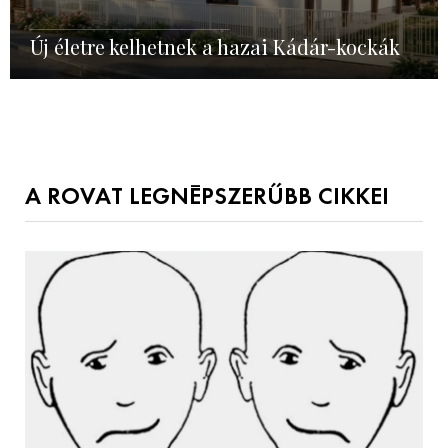
Új életre kelhetnek a hazai Kádár-kockák
A ROVAT LEGNÉPSZERŰBB CIKKEI