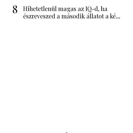
8
Hihetetlenül magas az IQ-d, ha
észreveszed a második állatot a ké...