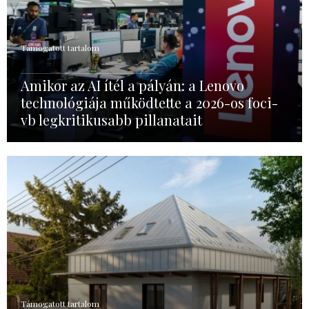
Támogatott tartalom
Amikor az AI ítél a pályán: a Lenovo
technológiája működtette a 2026-os foci-
vb legkritikusabb pillanatait
Támogatott tartalom