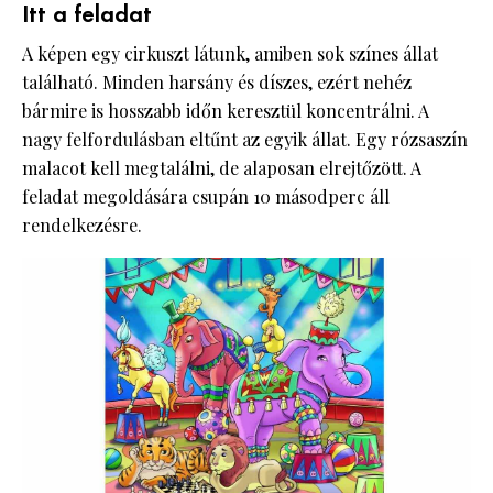
Itt a feladat
A képen egy cirkuszt látunk, amiben sok színes állat
található. Minden harsány és díszes, ezért nehéz
bármire is hosszabb időn keresztül koncentrálni. A
nagy felfordulásban eltűnt az egyik állat. Egy rózsaszín
malacot kell megtalálni, de alaposan elrejtőzött. A
feladat megoldására csupán 10 másodperc áll
rendelkezésre.