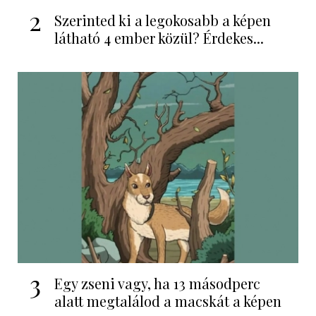
2
Szerinted ki a legokosabb a képen
látható 4 ember közül? Érdekes...
3
Egy zseni vagy, ha 13 másodperc
alatt megtalálod a macskát a képen