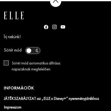
Írj nekünk!
Sötét mód
Sötét mód automatikus állítása
napszaknak megfelelően
INFORMÁCIÓK
JÁTÉKSZABÁLYZAT az „ELLE x Disney+” nyereményjátékhoz
Impresszum