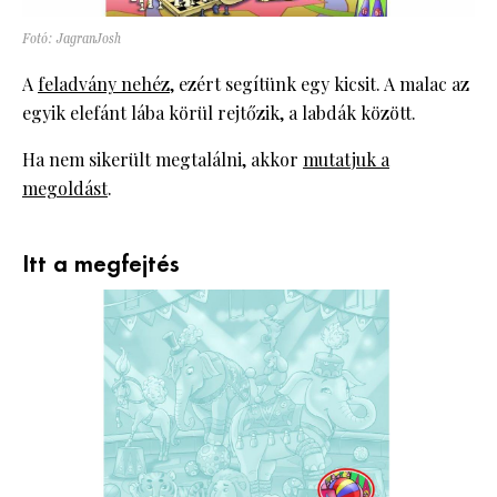
Fotó: JagranJosh
A
feladvány nehéz
, ezért segítünk egy kicsit. A malac az
egyik elefánt lába körül rejtőzik, a labdák között.
Ha nem sikerült megtalálni, akkor
mutatjuk a
megoldást
.
Itt a megfejtés