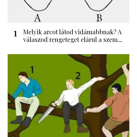
1
Melyik arcot látod vidámabbnak? A
válaszod rengeteget elárul a szem...