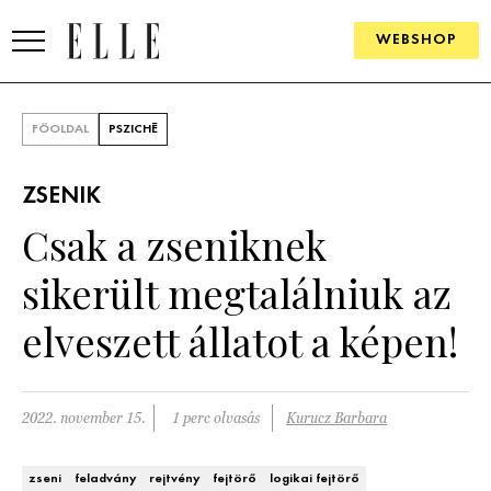
WEBSHOP
DIVAT
FŐOLDAL
PSZICHÉ
ELLE DIGITAL
ZSENIK
GOURMET AWARDS
Csak a zseniknek
SZÉPSÉG
sikerült megtalálniuk az
KULTÚRA
elveszett állatot a képen!
PSZICHÉ
2022. november 15.
1 perc olvasás
Kurucz Barbara
ÉLETMÓD
PÁRKAPCSOLAT
zseni
feladvány
rejtvény
fejtörő
logikai fejtörő