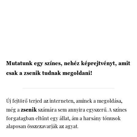
HÍRLEVÉL
Mutatunk egy színes, nehéz képrejtvényt, amit
csak a zsenik tudnak megoldani!
Új fejtörő terjed az interneten, aminek a megoldása,
még a
zsenik
számára sem annyira egyszerű. A színes
forgatagban eltűnt egy állat, ám a harsány tónusok
alaposan összezavarják az agyat.