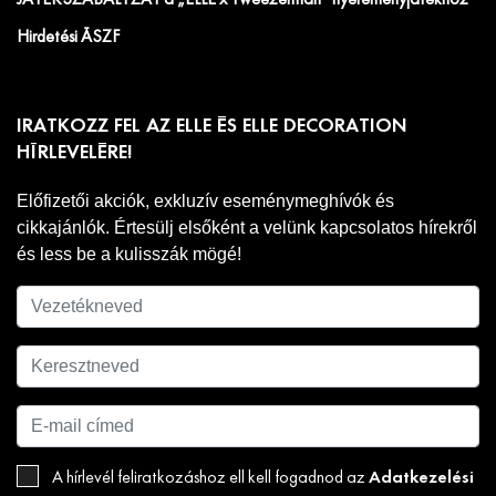
Hirdetési ÁSZF
IRATKOZZ FEL AZ ELLE ÉS ELLE DECORATION
HÍRLEVELÉRE!
Előfizetői akciók, exkluzív eseménymeghívók és
cikkajánlók. Értesülj elsőként a velünk kapcsolatos hírekről
és less be a kulisszák mögé!
Adatkezelési
A hírlevél feliratkozáshoz ell kell fogadnod az