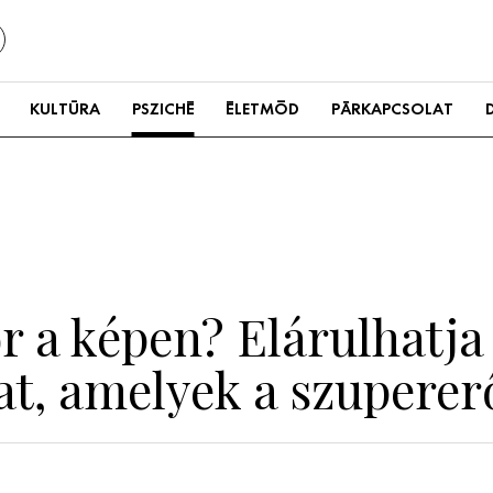
KULTÚRA
PSZICHÉ
ÉLETMÓD
PÁRKAPCSOLAT
r a képen? Elárulhatja 
t, amelyek a szupererő