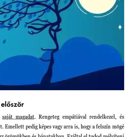
 először
t
saját magadat
. Rengeteg empátiával rendelkezel, és
. Emellett pedig képes vagy arra is, hogy a felszín mögé
tozz örömükben és bánatukban. Ezáltal el tudod mélyíteni