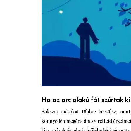
Ha az arc alakú fát szúrtak ki
Sokszor másokat többre becsülsz, min
könnyedén megérted a szeretteid érzelmeit
láss, mások érzelmi cipőjébe lépj, és osz