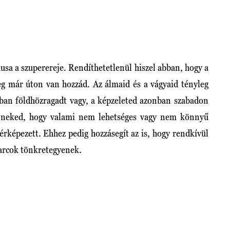
usa a szuperereje. Rendíthetetlenül hiszel abban, hogy a
eg már úton van hozzád. Az álmaid és a vágyaid tényleg
tban földhözragadt vagy, a képzeleted azonban szabadon
 neked, hogy valami nem lehetséges vagy nem könnyű
rképezett. Ehhez pedig hozzásegít az is, hogy rendkívül
arcok tönkretegyenek.