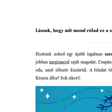
Lássuk, hogy mit mond rólad ez a s
Hoztunk neked egy újabb izgalmas
szem
jobban
megismerd
saját magadat. Csupán 
oda, amit először kiszúrtál. A feladat t
Készen állsz? Sok sikert!