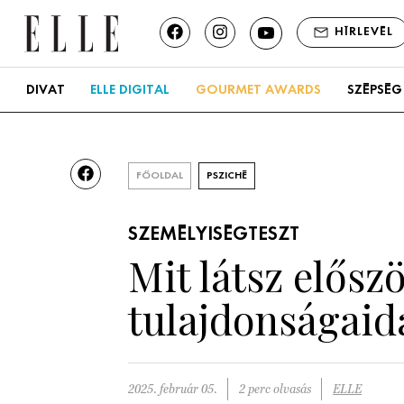
HÍRLEVÉL
DIVAT
ELLE DIGITAL
GOURMET AWARDS
SZÉPSÉG
FŐOLDAL
PSZICHÉ
SZEMÉLYISÉGTESZT
Mit látsz előszö
tulajdonságaida
2025. február 05.
2 perc olvasás
ELLE