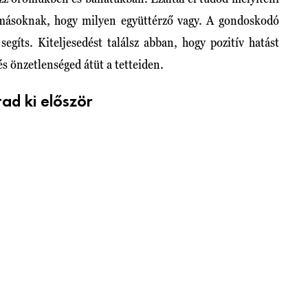
 másoknak, hogy milyen együttérző vagy. A gondoskodó
egíts. Kiteljesedést találsz abban, hogy pozitív hatást
és önzetlenséged átüt a tetteiden.
tad ki először