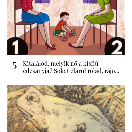
5
Kitalálod, melyik nő a kisfiú
édesanyja? Sokat elárul rólad, rájö...