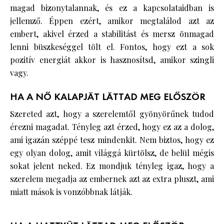
magad bizonytalannak, és ez a kapcsolataidban is
jellemző. Éppen ezért, amikor megtalálod azt az
embert, akivel érzed a stabilitást és mersz önmagad
lenni büszkeséggel tölt el. Fontos, hogy ezt a sok
pozitív energiát akkor is hasznosítsd, amikor szingli
vagy.
HA A NŐ KALAPJÁT LÁTTAD MEG ELŐSZÖR
Szereted azt, hogy a szerelemtől gyönyörűnek tudod
érezni magadat. Tényleg azt érzed, hogy ez az a dolog,
ami igazán széppé tesz mindenkit. Nem biztos, hogy ez
egy olyan dolog, amit világgá kürtölsz, de belül mégis
sokat jelent neked. Ez mondjuk tényleg igaz, hogy a
szerelem megadja az embernek azt az extra pluszt, ami
miatt mások is vonzóbbnak látják.