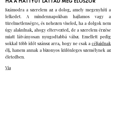
HA A HATTYÚT LÁTTAD MEG ELŐSZÖR
Számodra a szerelem az a dolog, amely megenyhíti a
lelkedet. A mindennapokban hajlamos vagy a
türelmetlenségre, és nehezen viseled, ha a dolgok nem
úgy alakulnak, ahogy eltervezted, de a szerelem érzése
miatt látványosan nyugodtabbá válsz. Emellett pedig
sokkal több időt szánsz arra, hogy ne csak a
céljaidnak
élj, hanem annak a bizonyos különleges személynek az
életedben.
Via