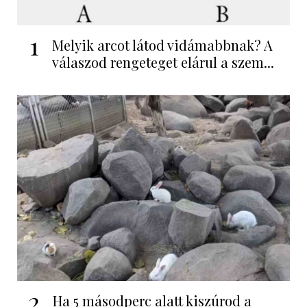
1
Melyik arcot látod vidámabbnak? A
válaszod rengeteget elárul a szem...
2
Ha 5 másodperc alatt kiszúrod a