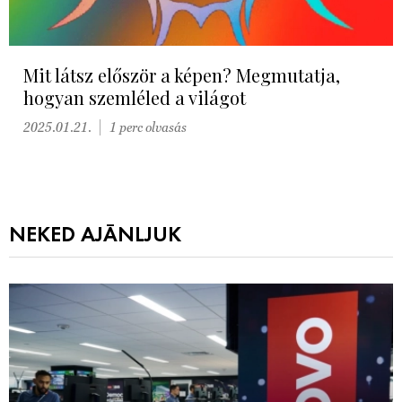
Mit látsz először a képen? Megmutatja,
hogyan szemléled a világot
2025.01.21.
1 perc olvasás
NEKED AJÁNLJUK