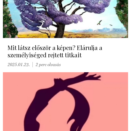
Mit látsz először a képen? Elárulja a
személyiséged rejtett titkait
2025.01.23.
2 perc olvasás