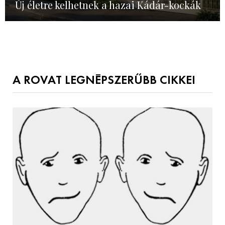
Új életre kelhetnek a hazai Kádár-kockák
A ROVAT LEGNÉPSZERŰBB CIKKEI