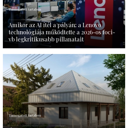
Támogatott tartalom
Amikor az AI ítél a pályán: a Lenovo
technológiája működtette a 2026-os foci-
vb legkritikusabb pillanatait
Támogatott tartalom