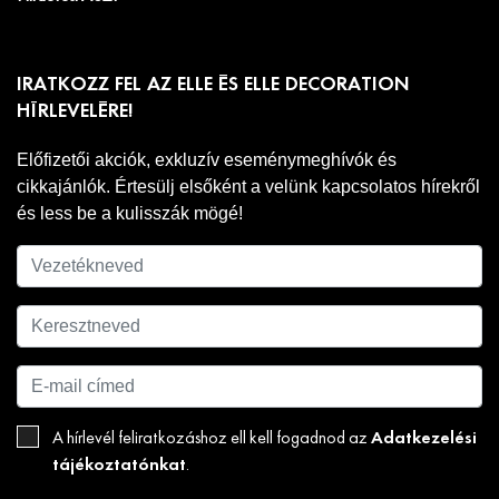
IRATKOZZ FEL AZ ELLE ÉS ELLE DECORATION
HÍRLEVELÉRE!
Előfizetői akciók, exkluzív eseménymeghívók és
cikkajánlók. Értesülj elsőként a velünk kapcsolatos hírekről
és less be a kulisszák mögé!
Adatkezelési
A hírlevél feliratkozáshoz ell kell fogadnod az
tájékoztatónkat
.