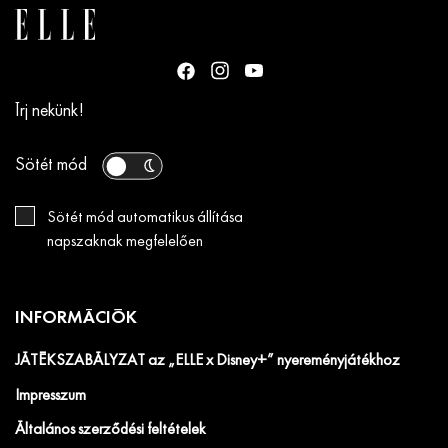
Írj nekünk!
Sötét mód
Sötét mód automatikus állítása
napszaknak megfelelően
INFORMÁCIÓK
JÁTÉKSZABÁLYZAT az „ELLE x Disney+” nyereményjátékhoz
Impresszum
Általános szerződési feltételek