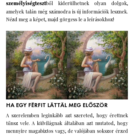
személyiségteszt
ből kiderülhetnek olyan dolgok,
amelyek talán még számodra is új információk lesznek.
Nézd meg a képet, majd görgess le a leírásokhoz!
HA EGY FÉRFIT LÁTTÁL MEG ELŐSZÖR
A szerelemben leginkább azt szereted, hogy érettnek
tűnsz vele. A külvilágnak általában azt mutatod, hogy
mennyire magabiztos vagy, de valójában sokszor érzed