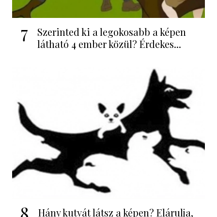
7
Szerinted ki a legokosabb a képen
látható 4 ember közül? Érdekes...
8
Hány kutyát látsz a képen? Elárulja,