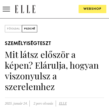
WEBSHOP
DIVAT
FŐOLDAL
PSZICHÉ
ELLE DIGITAL
SZEMÉLYISÉGTESZT
GOURMET AWARDS
Mit látsz először a
SZÉPSÉG
képen? Elárulja, hogyan
KULTÚRA
viszonyulsz a
PSZICHÉ
szerelemhez
ÉLETMÓD
2025. január 24.
2 perc olvasás
ELLE
PÁRKAPCSOLAT