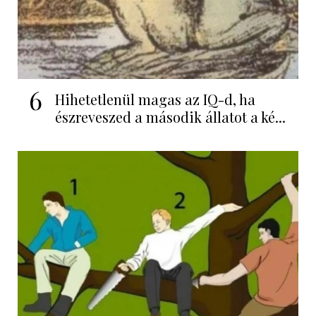
6
Hihetetlenül magas az IQ-d, ha
észreveszed a második állatot a ké...