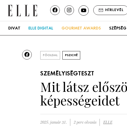
HÍRLEVÉL
DIVAT
ELLE DIGITAL
GOURMET AWARDS
SZÉPSÉG
FŐOLDAL
PSZICHÉ
SZEMÉLYISÉGTESZT
Mit látsz előszö
képességeidet
2025. január 31.
2 perc olvasás
ELLE