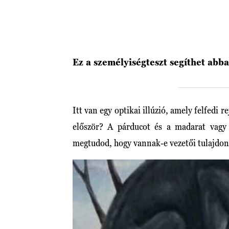
Ez a személyiségteszt segíthet ab
Itt van egy optikai illúzió, amely felfedi r
először? A párducot és a madarat vagy
megtudod, hogy vannak-e vezetői tulajdons