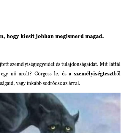
ban, hogy kicsit jobban megismerd magad.
ejtett személyiségjegyeidet és tulajdonságaidat. Mit láttál
 egy nő arcát? Görgess le, és a
személyiségteszt
ből
ágaid, vagy inkább sodródsz az árral.