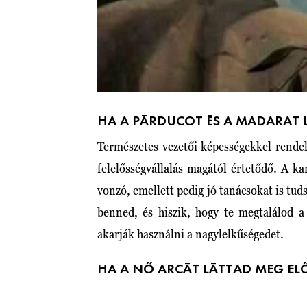
HA A PÁRDUCOT ÉS A MADARAT 
Természetes vezetői képességekkel rendel
felelősségvállalás magától értetődő. A k
vonzó, emellett pedig jó tanácsokat is tu
benned, és hiszik, hogy te megtalálod a
akarják használni a nagylelkűségedet.
HA A NŐ ARCÁT LÁTTAD MEG EL