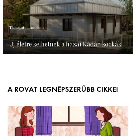
Támogatott tartalom
Új életre kelhetnek a hazai Kádár-kockák
A ROVAT LEGNÉPSZERŰBB CIKKEI