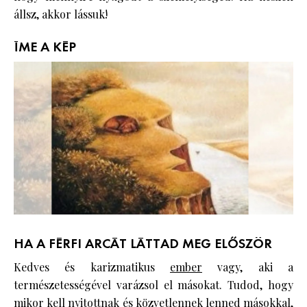
állsz, akkor lássuk!
ÍME A KÉP
HA A FÉRFI ARCÁT LÁTTAD MEG ELŐSZÖR
Kedves és karizmatikus
ember
vagy, aki a
természetességével varázsol el másokat. Tudod, hogy
mikor kell nyitottnak és közvetlennek lenned másokkal,