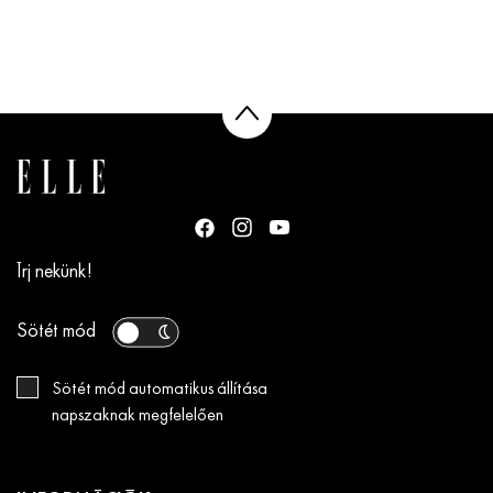
Írj nekünk!
Sötét mód
Sötét mód automatikus állítása
napszaknak megfelelően