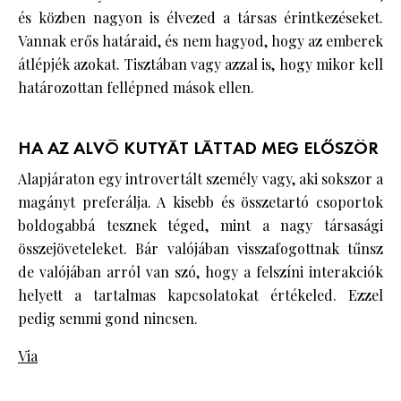
és közben nagyon is élvezed a társas érintkezéseket.
Vannak erős határaid, és nem hagyod, hogy az emberek
átlépjék azokat. Tisztában vagy azzal is, hogy mikor kell
határozottan fellépned mások ellen.
HA AZ ALVÓ KUTYÁT LÁTTAD MEG ELŐSZÖR
Alapjáraton egy introvertált személy vagy, aki sokszor a
magányt preferálja. A kisebb és összetartó csoportok
boldogabbá tesznek téged, mint a nagy társasági
összejöveteleket. Bár valójában visszafogottnak tűnsz
de valójában arról van szó, hogy a felszíni interakciók
helyett a tartalmas kapcsolatokat értékeled. Ezzel
pedig semmi gond nincsen.
Via