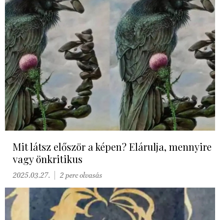
Mit látsz először a képen? Elárulja, mennyire
vagy önkritikus
2025.03.27.
2 perc olvasás