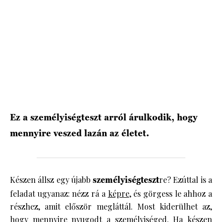
HÍRLEVÉL
Ez a személyiségteszt arról árulkodik, hogy
mennyire veszed lazán az életet.
Készen állsz egy újabb
személyiségteszt
re? Ezúttal is a
feladat ugyanaz: nézz rá a
képre
, és görgess le ahhoz a
részhez, amit először megláttál. Most kiderülhet az,
hogy mennyire nyugodt a személyiséged. Ha készen