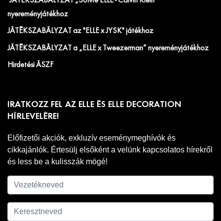
JÁTÉKSZABÁLYZAT „SoMe ELLE - Calvin Klein”
nyereményjátékhoz
JÁTÉKSZABÁLYZAT az "ELLE x JYSK" játékhoz
JÁTÉKSZABÁLYZAT a „ELLE x Tweezerman” nyereményjátékhoz
Hirdetési ÁSZF
IRATKOZZ FEL AZ ELLE ÉS ELLE DECORATION
HÍRLEVELÉRE!
Előfizetői akciók, exkluzív eseménymeghívók és
cikkajánlók. Értesülj elsőként a velünk kapcsolatos hírekről
és less be a kulisszák mögé!