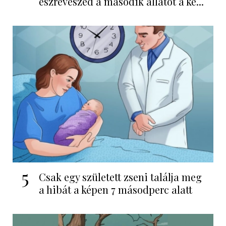
észreveszed a második állatot a ké...
5
Csak egy született zseni találja meg
a hibát a képen 7 másodperc alatt