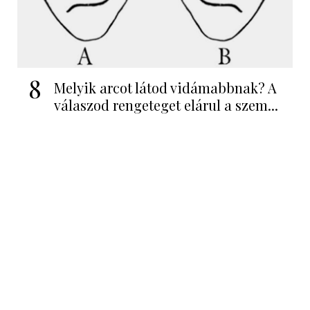
8
Melyik arcot látod vidámabbnak? A
válaszod rengeteget elárul a szem...