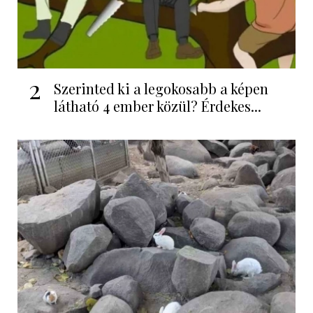
2
Szerinted ki a legokosabb a képen
látható 4 ember közül? Érdekes...