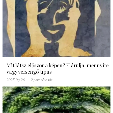
Mit látsz először a képen? Elárulja, mennyire
vagy versengő típus
2025.03.26.
2 perc olvasás