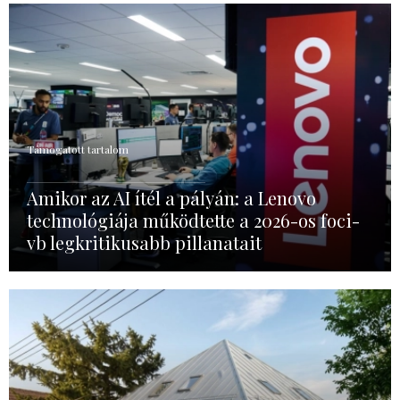
Támogatott tartalom
Amikor az AI ítél a pályán: a Lenovo
technológiája működtette a 2026-os foci-
vb legkritikusabb pillanatait