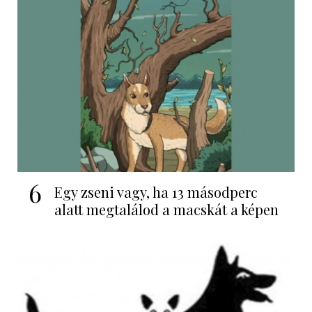
6
Egy zseni vagy, ha 13 másodperc
alatt megtalálod a macskát a képen