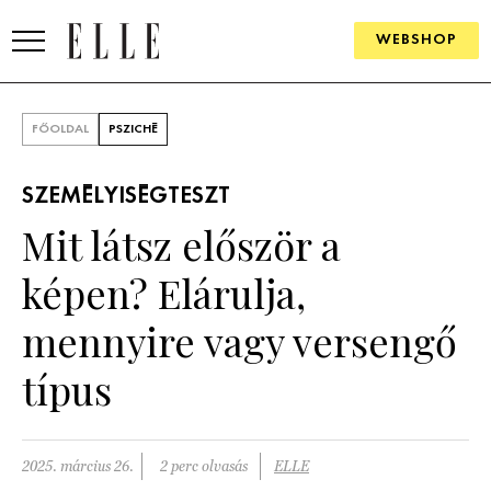
WEBSHOP
DIVAT
FŐOLDAL
PSZICHÉ
ELLE DIGITAL
SZEMÉLYISÉGTESZT
GOURMET AWARDS
Mit látsz először a
SZÉPSÉG
képen? Elárulja,
KULTÚRA
mennyire vagy versengő
PSZICHÉ
típus
ÉLETMÓD
2025. március 26.
2 perc olvasás
ELLE
PÁRKAPCSOLAT