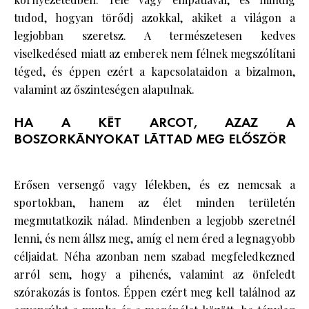
tudod, hogyan törődj azokkal, akiket a világon a
legjobban szeretsz. A természetesen kedves
viselkedésed miatt az emberek nem félnek megszólítani
téged, és éppen ezért a kapcsolataidon a bizalmon,
valamint az őszinteségen alapulnak.
HA A KÉT ARCOT, AZAZ A
BOSZORKÁNYOKAT LÁTTAD MEG ELŐSZÖR
Erősen versengő vagy lélekben, és ez nemcsak a
sportokban, hanem az élet minden területén
megmutatkozik nálad. Mindenben a legjobb szeretnél
lenni, és nem állsz meg, amíg el nem éred a legnagyobb
céljaidat. Néha azonban nem szabad megfeledkezned
arról sem, hogy a pihenés, valamint az önfeledt
szórakozás is fontos. Éppen ezért meg kell találnod az