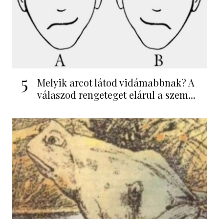
5
Melyik arcot látod vidámabbnak? A
válaszod rengeteget elárul a szem...