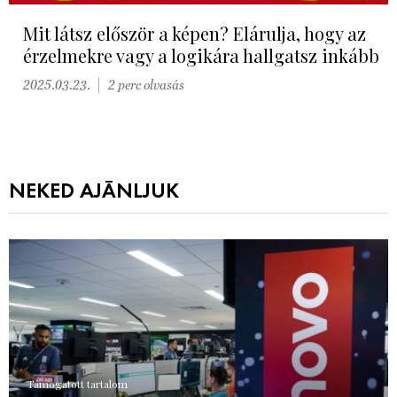
Mit látsz először a képen? Elárulja, hogy az
érzelmekre vagy a logikára hallgatsz inkább
2025.03.23.
2 perc olvasás
NEKED AJÁNLJUK
Támogatott tartalom