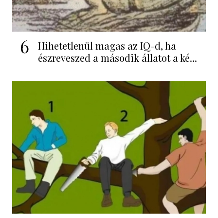
6
Hihetetlenül magas az IQ-d, ha
észreveszed a második állatot a ké...