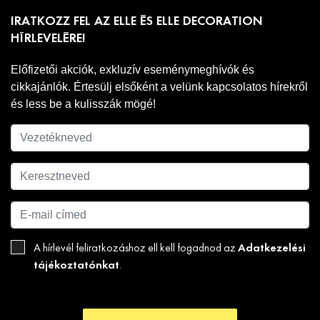
IRATKOZZ FEL AZ ELLE ÉS ELLE DECORATION
HÍRLEVELÉRE!
Előfizetői akciók, exkluzív eseménymeghívók és
cikkajánlók. Értesülj elsőként a velünk kapcsolatos hírekről
és less be a kulisszák mögé!
Adatkezelési
A hírlevél feliratkozáshoz ell kell fogadnod az
tájékoztatónkat
.