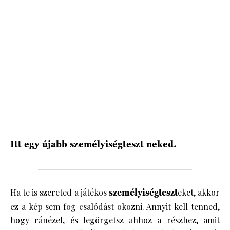
HÍRLEVÉL
Itt egy újabb személyiségteszt neked.
Ha te is szereted a játékos
személyiségteszt
eket, akkor
ez a kép sem fog csalódást okozni. Annyit kell tenned,
hogy ránézel, és legörgetsz ahhoz a részhez, amit