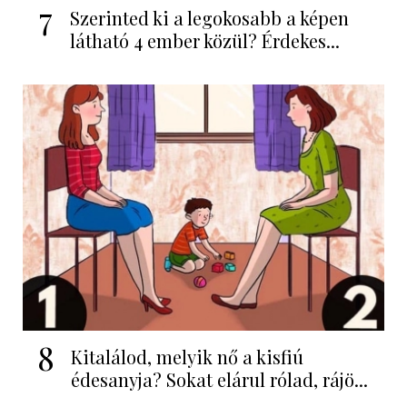
7
Szerinted ki a legokosabb a képen
látható 4 ember közül? Érdekes...
8
Kitalálod, melyik nő a kisfiú
édesanyja? Sokat elárul rólad, rájö...