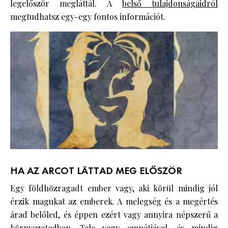
legelőször megláttál. A
belső tulajdonságaidról
megtudhatsz egy-egy fontos információt.
HA AZ ARCOT LÁTTAD MEG ELŐSZÖR
Egy földhözragadt ember vagy, aki körül mindig jól
érzik magukat az emberek. A melegség és a megértés
árad belőled, és éppen ezért vagy annyira népszerű a
környezetedben. Tele vagy empátiával, és mindig