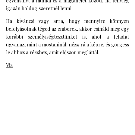
egyensúlyt a munka és a magánélet között, ha tényleg
igazán boldog szeretnél lenni.
Ha kíváncsi vagy arra, hogy mennyire könnyen
befolyásolnak téged az emberek, akkor csináld meg egy
korábbi
személyiségteszt
ünket is, ahol a feladat
ugyanaz, mint a mostaninál: nézz rá a képre, és görgess
le ahhoz a részhez, amit először megláttál.
Via