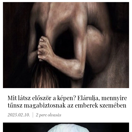
Mit látsz először a képen? Elárulja, mennyire
tűnsz magabiztosnak az emberek szemében
2025.02.10.
2 perc olvasás