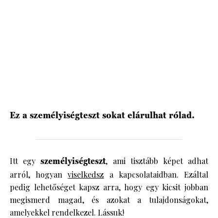
HÍRLEVÉL
Ez a személyiségteszt sokat elárulhat rólad.
Itt egy
személyiségteszt
, ami tisztább képet adhat
arról, hogyan
viselkedsz
a kapcsolataidban. Ezáltal
pedig lehetőséget kapsz arra, hogy egy kicsit jobban
megismerd magad, és azokat a tulajdonságokat,
amelyekkel rendelkezel. Lássuk!