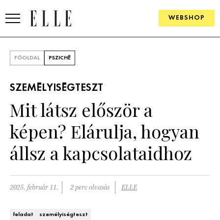
WEBSHOP
DIVAT
FŐOLDAL
PSZICHÉ
ELLE DIGITAL
SZEMÉLYISÉGTESZT
GOURMET AWARDS
Mit látsz először a
SZÉPSÉG
képen? Elárulja, hogyan
KULTÚRA
állsz a kapcsolataidhoz
PSZICHÉ
2025. február 11.
2 perc olvasás
ELLE
ÉLETMÓD
PÁRKAPCSOLAT
feladat
személyiségteszt