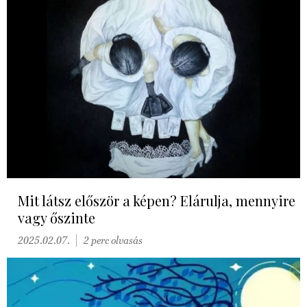
Mit látsz először a képen? Elárulja, mennyire
vagy őszinte
2025.02.07.
2 perc olvasás