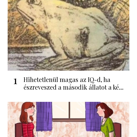
1
Hihetetlenül magas az IQ-d, ha
észreveszed a második állatot a ké...