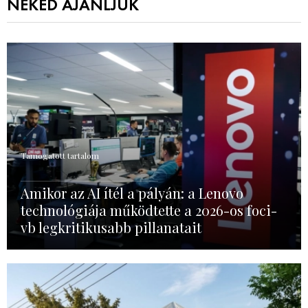
NEKED AJÁNLJUK
Támogatott tartalom
Amikor az AI ítél a pályán: a Lenovo
technológiája működtette a 2026-os foci-
vb legkritikusabb pillanatait