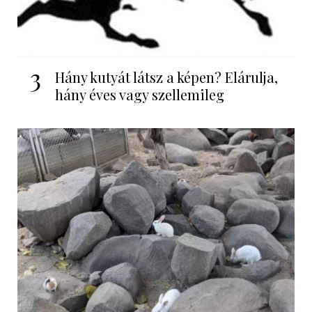
3
Hány kutyát látsz a képen? Elárulja,
hány éves vagy szellemileg