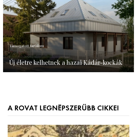
Támogatott tartalom
Új életre kelhetnek a hazai Kádár-kockák
A ROVAT LEGNÉPSZERŰBB CIKKEI