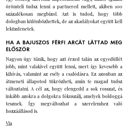
örömteli tudsz lenni a partnered mellett, akiben 100
százalékosan megbízol. Azt is tudod, hogy több
dologban különbözhettek, de az akadályokat együtt kell
leküzdenetek.
HA A BAJUSZOS FÉRFI ARCÁT LÁTTAD MEG
ELŐSZÖR
Nagyon úgy tűnik, hogy azt érzed talán az egyedüllét
jobb, mint valakivel együtt lenni, mert így kevesebb a
kihívás, valamint az esély a csalódásra. Ez azonban az
átmeneti állapotod tükrözheti, amin te magad tudsz
változtatni. A cél az, hogy elengedd a sok rosszat, és
inkább azokra a dolgokra fókuszálj, amelyek boldoggá
tesznek. Így megváltozhat a szerelemhez való
hozzáállásod is.
Via