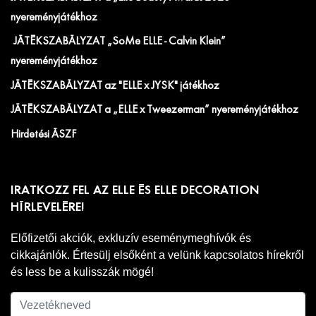
nyereményjátékhoz
JÁTÉKSZABÁLYZAT „SoMe ELLE - Calvin Klein”
nyereményjátékhoz
JÁTÉKSZABÁLYZAT az "ELLE x JYSK" játékhoz
JÁTÉKSZABÁLYZAT a „ELLE x Tweezerman” nyereményjátékhoz
Hirdetési ÁSZF
IRATKOZZ FEL AZ ELLE ÉS ELLE DECORATION
HÍRLEVELÉRE!
Előfizetői akciók, exkluzív eseménymeghívók és
cikkajánlók. Értesülj elsőként a velünk kapcsolatos hírekről
és less be a kulisszák mögé!