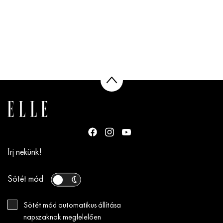
Írj nekünk!
Sötét mód
Sötét mód automatikus állítása
napszaknak megfelelően