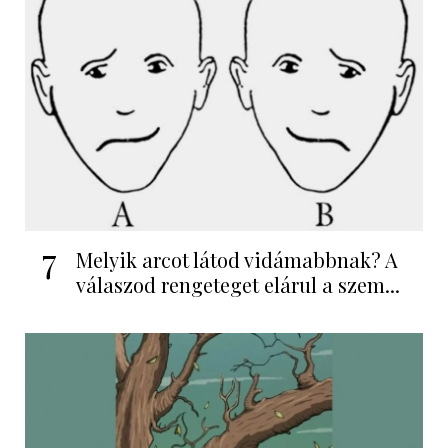
7
Melyik arcot látod vidámabbnak? A
válaszod rengeteget elárul a szem...