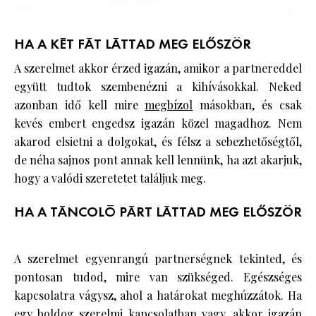
HA A KÉT FÁT LÁTTAD MEG ELŐSZÖR
A szerelmet akkor érzed igazán, amikor a partnereddel
együtt tudtok szembenézni a kihívásokkal. Neked
azonban idő kell mire
megbízol
másokban, és csak
kevés embert engedsz igazán közel magadhoz. Nem
akarod elsietni a dolgokat, és félsz a sebezhetőségtől,
de néha sajnos pont annak kell lennünk, ha azt akarjuk,
hogy a valódi szeretetet találjuk meg.
HA A TÁNCOLÓ PÁRT LÁTTAD MEG ELŐSZÖR
A szerelmet egyenrangú partnerségnek tekinted, és
pontosan tudod, mire van szükséged. Egészséges
kapcsolatra vágysz, ahol a határokat meghúzzátok. Ha
egy boldog szerelmi kapcsolatban vagy, akkor igazán