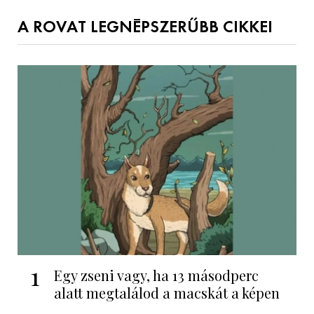
A ROVAT LEGNÉPSZERŰBB CIKKEI
1
Egy zseni vagy, ha 13 másodperc
alatt megtalálod a macskát a képen