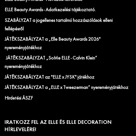
ELLE Beauty Awards - Adatkezelési tájékoztató.
SZABÁLYZAT a jogellenes tartalmú hozzászólások elleni
fellépésről
JÁTÉKSZABÁLYZAT a „Elle Beauty Awards 2026"
nyereményjátékhoz
JÁTÉKSZABÁLYZAT „SoMe ELLE - Calvin Klein”
nyereményjátékhoz
JÁTÉKSZABÁLYZAT az "ELLE x JYSK" játékhoz
JÁTÉKSZABÁLYZAT a „ELLE x Tweezerman” nyereményjátékhoz
Hirdetési ÁSZF
IRATKOZZ FEL AZ ELLE ÉS ELLE DECORATION
HÍRLEVELÉRE!