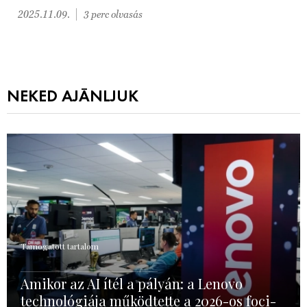
2025.11.09.
3 perc olvasás
NEKED AJÁNLJUK
Támogatott tartalom
Amikor az AI ítél a pályán: a Lenovo
technológiája működtette a 2026-os foci-