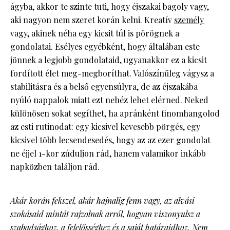
ágyba, akkor te szinte tuti, hogy éjszakai bagoly vagy,
aki nagyon nem szeret korán kelni. Kreatív
személy
vagy, akinek néha egy kicsit túl is pörögnek a
gondolatai. Esélyes egyébként, hogy általában este
jönnek a legjobb gondolataid, ugyanakkor ez a kicsit
fordított élet meg-megboríthat. Valószínűleg vágysz a
stabilitásra és a belső egyensúlyra, de az éjszakába
nyúló nappalok miatt ezt nehéz lehet elérned. Neked
különösen sokat segíthet, ha apránként finomhangolod
az esti rutinodat: egy kicsivel kevesebb pörgés, egy
kicsivel több lecsendesedés, hogy az az ezer gondolat
ne éjjel 1-kor zúduljon rád, hanem valamikor inkább
napközben találjon rád.
Akár korán fekszel, akár hajnalig fenn vagy, az alvási
szokásaid mintát rajzolnak arról, hogyan viszonyulsz a
szabadsághoz, a felelősséghez és a saját határaidhoz. Nem