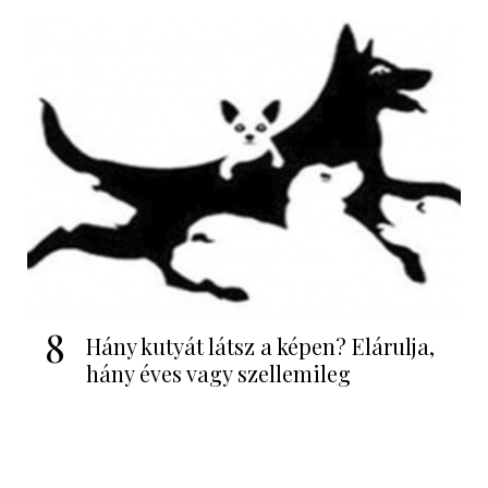
8
Hány kutyát látsz a képen? Elárulja,
hány éves vagy szellemileg