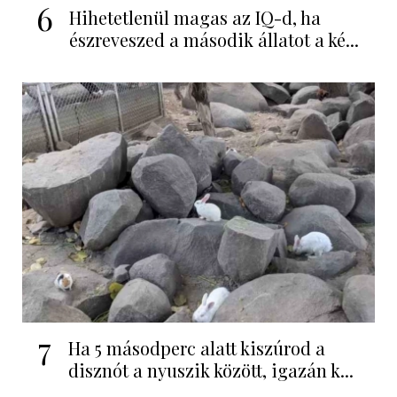
6
Hihetetlenül magas az IQ-d, ha
észreveszed a második állatot a ké...
7
Ha 5 másodperc alatt kiszúrod a
disznót a nyuszik között, igazán k...