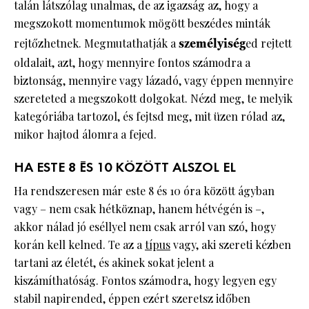
talán látszólag unalmas, de az igazság az, hogy a
megszokott momentumok mögött beszédes minták
rejtőzhetnek. Megmutathatják a
személyiség
ed rejtett
oldalait, azt, hogy mennyire fontos számodra a
biztonság, mennyire vagy lázadó, vagy éppen mennyire
szereteted a megszokott dolgokat. Nézd meg, te melyik
kategóriába tartozol, és fejtsd meg, mit üzen rólad az,
mikor hajtod álomra a fejed.
HA ESTE 8 ÉS 10 KÖZÖTT ALSZOL EL
Ha rendszeresen már este 8 és 10 óra között ágyban
vagy – nem csak hétköznap, hanem hétvégén is –,
akkor nálad jó eséllyel nem csak arról van szó, hogy
korán kell kelned. Te az a
típus
vagy, aki szereti kézben
tartani az életét, és akinek sokat jelent a
kiszámíthatóság. Fontos számodra, hogy legyen egy
stabil napirended, éppen ezért szeretsz időben