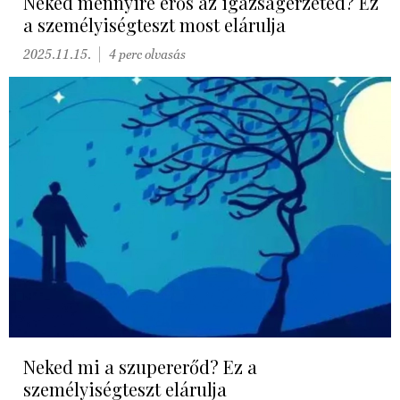
Neked mennyire erős az igazságérzeted? Ez
a személyiségteszt most elárulja
2025.11.15.
4 perc olvasás
Neked mi a szupererőd? Ez a
személyiségteszt elárulja