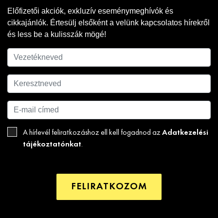
Előfizetői akciók, exkluzív eseménymeghívók és
cikkajánlók. Értesülj elsőként a velünk kapcsolatos hírekről
és less be a kulisszák mögé!
Adatkezelési
A hírlevél feliratkozáshoz ell kell fogadnod az
tájékoztatónkat
.
FELIRATKOZOM