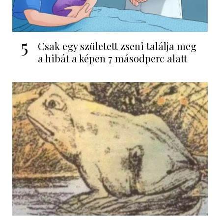
5
Csak egy született zseni találja meg
a hibát a képen 7 másodperc alatt