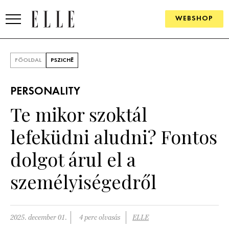
WEBSHOP
DIVAT
FŐOLDAL
PSZICHÉ
ELLE DIGITAL
PERSONALITY
GOURMET AWARDS
Te mikor szoktál
SZÉPSÉG
lefeküdni aludni? Fontos
KULTÚRA
dolgot árul el a
PSZICHÉ
személyiségedről
ÉLETMÓD
2025. december 01.
4 perc olvasás
ELLE
PÁRKAPCSOLAT