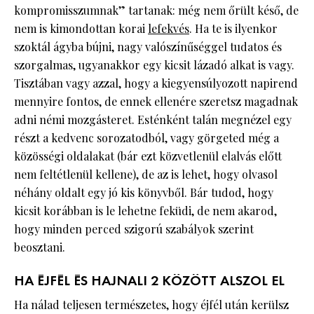
kompromisszumnak” tartanak: még nem őrült késő, de
nem is kimondottan korai
lefekvés
. Ha te is ilyenkor
szoktál ágyba bújni, nagy valószínűséggel tudatos és
szorgalmas, ugyanakkor egy kicsit lázadó alkat is vagy.
Tisztában vagy azzal, hogy a kiegyensúlyozott napirend
mennyire fontos, de ennek ellenére szeretsz magadnak
adni némi mozgásteret. Esténként talán megnézel egy
részt a kedvenc sorozatodból, vagy görgeted még a
közösségi oldalakat (bár ezt közvetlenül elalvás előtt
nem feltétlenül kellene), de az is lehet, hogy olvasol
néhány oldalt egy jó kis könyvből. Bár tudod, hogy
kicsit korábban is le lehetne feküdi, de nem akarod,
hogy minden perced szigorú szabályok szerint
beosztani.
HA ÉJFÉL ÉS HAJNALI 2 KÖZÖTT ALSZOL EL
Ha nálad teljesen természetes, hogy éjfél után kerülsz