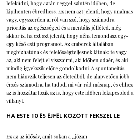
lefeküdni, hogy aztán reggel szintén időben, de
kipihenten ébredhess. Ez nem azt jelenti, hogy unalmas
vagy, egyszerűen arról van szó, hogy számodra
prioritás az egészséged és a mentális jólléted, még
akkor is, ha ezt azt jelenti, hogy néha lemondasz egy-
egy késő esti programot. Az emberek általában
megbízhatónak és felelősségteljesnek látnak: te vagy
az, aki nem felejt el visszaírni, aki időben odaér, és aki
mindig igyekszik előre gondolkodni. A spontaneitás
nem hiányzik teljesen az életedből, de alapvetően jobb
érzés számodra, ha tudod, mi vár rád másnap, és ehhez
az is hozzátartozik az is, hogy
este
időben lekapcsolod a
villanyt.
HA ESTE 10 ÉS ÉJFÉL KÖZÖTT FEKSZEL LE
Ez az az idősáv, amit sokan a „józan