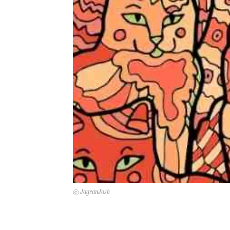
© JagranJosh