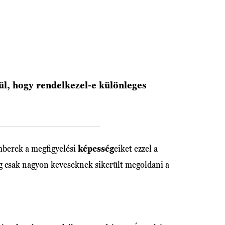
ül, hogy rendelkezel-e különleges
mberek a megfigyelési
képesség
eiket ezzel a
ig csak nagyon keveseknek sikerült megoldani a