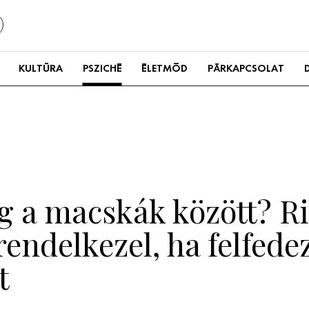
KULTÚRA
PSZICHÉ
ÉLETMÓD
PÁRKAPCSOLAT
ag a macskák között? R
endelkezel, ha felfede
t