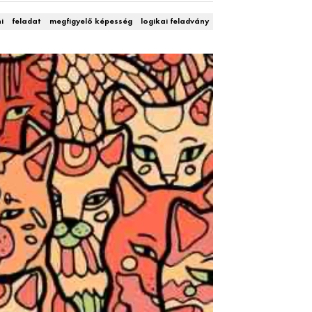
i
feladat
megfigyelő képesség
logikai feladvány