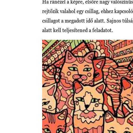
Ha ránézel a képre, elsőre nagy valószínű
rejtőzik valahol egy csillag, ehhez kapcso
csillagot a megadott idő alatt. Sajnos túl
alatt kell teljesítened a feladatot.