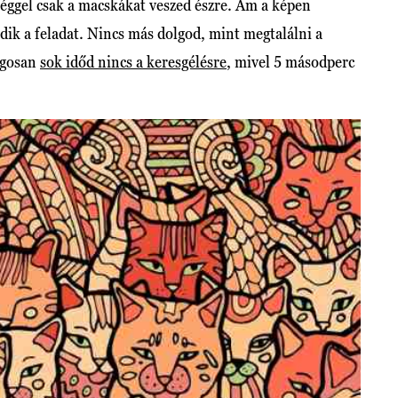
séggel csak a macskákat veszed észre. Ám a képen
lódik a feladat. Nincs más dolgod, mint megtalálni a
ságosan
sok időd nincs a keresgélésre
, mivel 5 másodperc