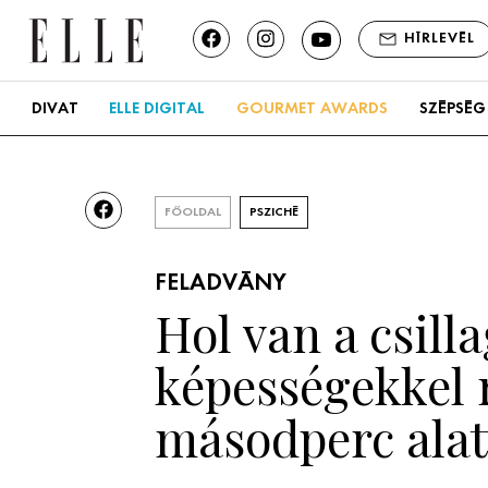
HÍRLEVÉL
DIVAT
ELLE DIGITAL
GOURMET AWARDS
SZÉPSÉG
FŐOLDAL
PSZICHÉ
FELADVÁNY
Hol van a csill
képességekkel r
másodperc alat