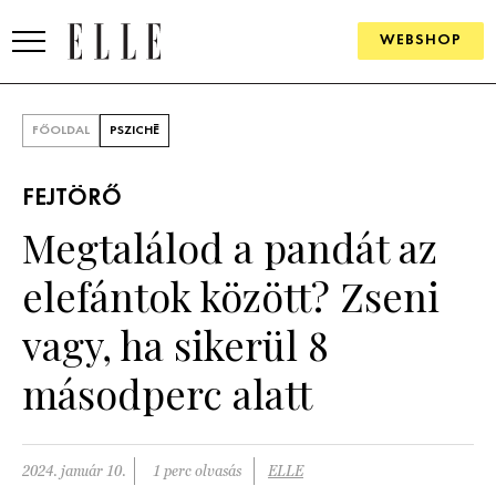
WEBSHOP
DIVAT
FŐOLDAL
PSZICHÉ
ELLE DIGITAL
FEJTÖRŐ
GOURMET AWARDS
Megtalálod a pandát az
SZÉPSÉG
elefántok között? Zseni
KULTÚRA
vagy, ha sikerül 8
PSZICHÉ
másodperc alatt
ÉLETMÓD
2024. január 10.
1 perc olvasás
ELLE
PÁRKAPCSOLAT