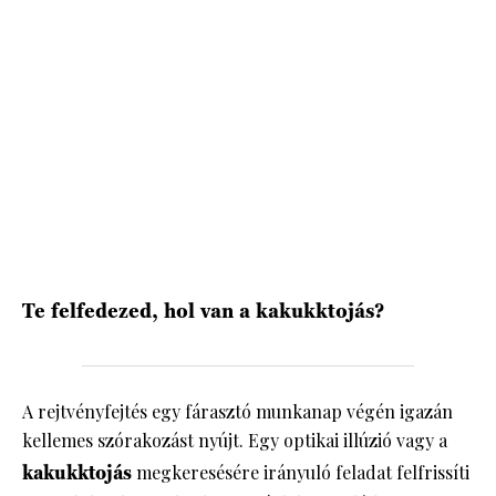
HÍRLEVÉL
Te felfedezed, hol van a kakukktojás?
A rejtvényfejtés egy fárasztó munkanap végén igazán
kellemes szórakozást nyújt. Egy optikai illúzió vagy a
kakukktojás
megkeresésére irányuló feladat felfrissíti