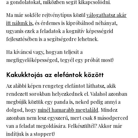
a gondolatokat, miközben segít kikapcsolódni.
Ma már sokféle rejtvénytípus közül
válogathatsz akár
itt nálunk is
, és érdemes is kipróbálnod néhányat,
ugyanis ezek a feladatok a kognitív képességeid
fejlesztésében is a segítségedre lehetnek.
Ha kíváncsi vagy, hogyan teljesít a
megfigyelőképességed, tegyél egy próbát most!
Kakukktojás az elefántok között
Az alábbi képen rengeteg elefántot láthatsz, akik
rendezett sorokban helyezkednek el. Valahol azonban
megbújik köztük egy panda is, neked pedig annyi a
dolgod, hogy
minél hamarabb megtaláld
. Mindez
azonban nem lesz egyszerű, mert csak 8 másodperced
van a feladat megoldására. Felkészültél? Akkor már
indítjuk is a stoppert!