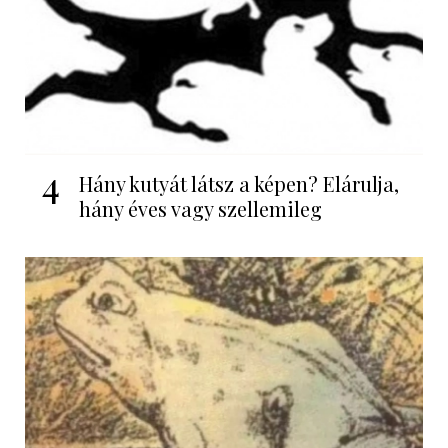
4
Hány kutyát látsz a képen? Elárulja,
hány éves vagy szellemileg