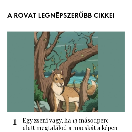
A ROVAT LEGNÉPSZERŰBB CIKKEI
1
Egy zseni vagy, ha 13 másodperc
alatt megtalálod a macskát a képen