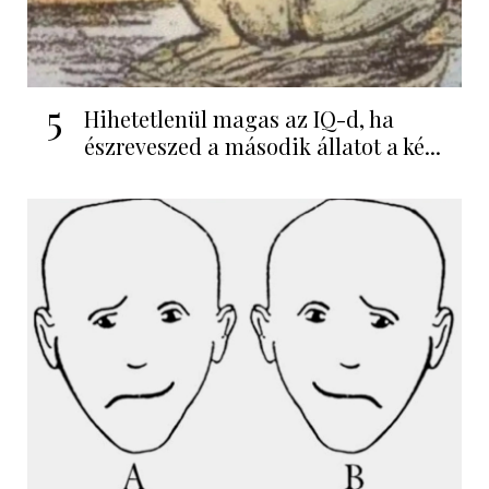
5
Hihetetlenül magas az IQ-d, ha
észreveszed a második állatot a ké...