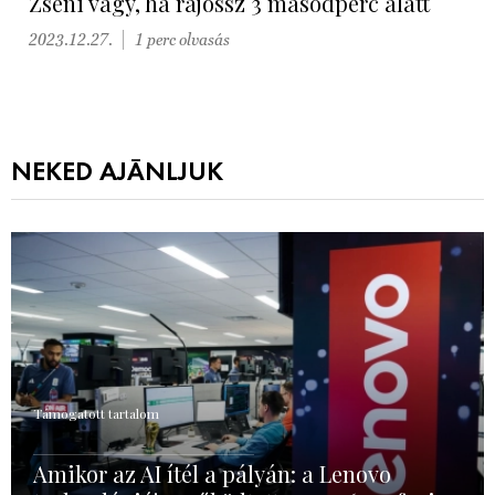
Zseni vagy, ha rájössz 3 másodperc alatt
2023.12.27.
1 perc olvasás
NEKED AJÁNLJUK
Támogatott tartalom
Amikor az AI ítél a pályán: a Lenovo