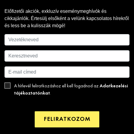
Előfizetői akciók, exkluzív eseménymeghívók és
cikkajánlók. Értesülj elsőként a velünk kapcsolatos hírekről
és less be a kulisszák mögé!
Adatkezelési
A hírlevél feliratkozáshoz ell kell fogadnod az
tájékoztatónkat
.
FELIRATKOZOM