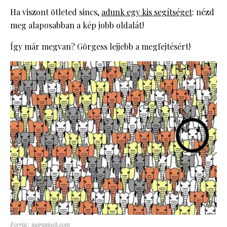
Ha viszont ötleted sincs,
adunk egy kis segítséget
: nézd
meg alaposabban a kép jobb oldalát!
Így már megvan? Görgess lejjebb a megfejtésért!
Forrás: jagranjosh.com