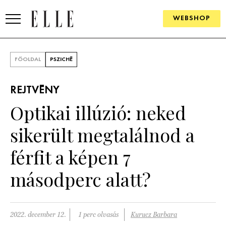
WEBSHOP
DIVAT
FŐOLDAL
PSZICHÉ
ELLE DIGITAL
REJTVÉNY
GOURMET AWARDS
Optikai illúzió: neked
SZÉPSÉG
sikerült megtalálnod a
KULTÚRA
férfit a képen 7
PSZICHÉ
másodperc alatt?
ÉLETMÓD
2022. december 12.
1 perc olvasás
Kurucz Barbara
PÁRKAPCSOLAT