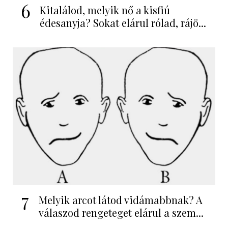
6
Kitalálod, melyik nő a kisfiú
édesanyja? Sokat elárul rólad, rájö...
7
Melyik arcot látod vidámabbnak? A
válaszod rengeteget elárul a szem...