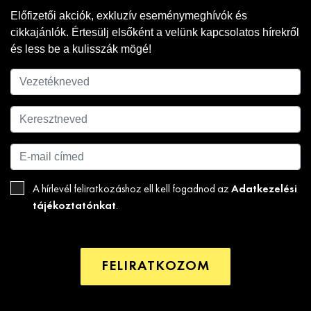
Előfizetői akciók, exkluzív eseménymeghívók és
cikkajánlók. Értesülj elsőként a velünk kapcsolatos hírekről
és less be a kulisszák mögé!
Adatkezelési
A hírlevél feliratkozáshoz ell kell fogadnod az
tájékoztatónkat
.
FELIRATKOZOM