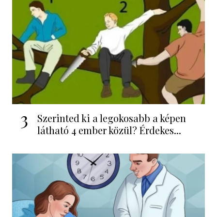
3
Szerinted ki a legokosabb a képen
látható 4 ember közül? Érdekes...