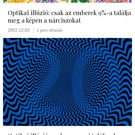
Optikai illúzió: csak az emberek 9%-a találja
meg a képen a nárciszokat
2022.12.03.
1 perc olvasás