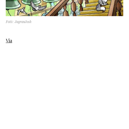
Fotó: JagranJosh
Via