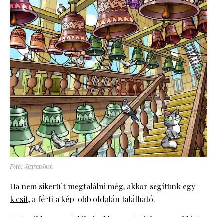
Fotó: JagranJosh
Ha nem sikerült megtalálni még, akkor
segítünk egy
kicsit
, a férfi a kép jobb oldalán található.