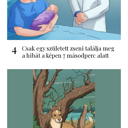
4
Csak egy született zseni találja meg
a hibát a képen 7 másodperc alatt