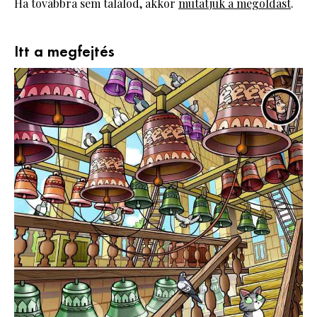
Ha továbbra sem találod, akkor
mutatjuk a megoldást
.
Itt a megfejtés