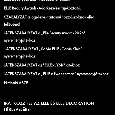
ELLE Beauty Awards - Adatkezelési tájékoztató.
SZABÁLYZAT a jogellenes tartalmú hozzászólások elleni
fellépésről
JÁTÉKSZABÁLYZAT a „Elle Beauty Awards 2026"
nyereményjátékhoz
JÁTÉKSZABÁLYZAT „SoMe ELLE - Calvin Klein”
nyereményjátékhoz
JÁTÉKSZABÁLYZAT az "ELLE x JYSK" játékhoz
JÁTÉKSZABÁLYZAT a „ELLE x Tweezerman” nyereményjátékhoz
Hirdetési ÁSZF
IRATKOZZ FEL AZ ELLE ÉS ELLE DECORATION
HÍRLEVELÉRE!