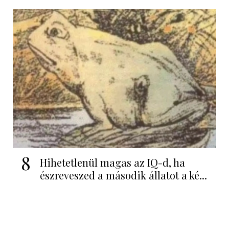
8
Hihetetlenül magas az IQ-d, ha
észreveszed a második állatot a ké...