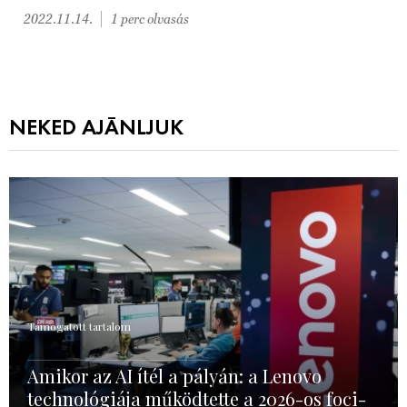
2022.11.14.
1 perc olvasás
NEKED AJÁNLJUK
Támogatott tartalom
Amikor az AI ítél a pályán: a Lenovo
technológiája működtette a 2026-os foci-