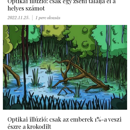
Optikai illúzió: csak egy zseni találja el a
helyes számot
2022.11.25.
1 perc olvasás
Optikai illúzió: csak az emberek 1%-a veszi
észre a krokodilt