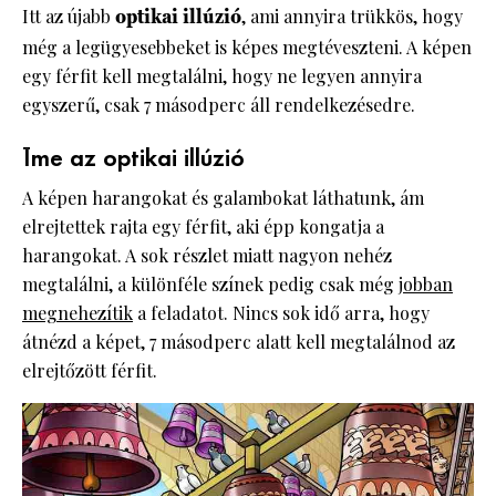
Itt az újabb
optikai illúzió
, ami annyira trükkös, hogy
még a legügyesebbeket is képes megtéveszteni. A képen
egy férfit kell megtalálni, hogy ne legyen annyira
egyszerű, csak 7 másodperc áll rendelkezésedre.
Íme az optikai illúzió
A képen harangokat és galambokat láthatunk, ám
elrejtettek rajta egy férfit, aki épp kongatja a
harangokat. A sok részlet miatt nagyon nehéz
megtalálni, a különféle színek pedig csak még
jobban
megnehezítik
a feladatot. Nincs sok idő arra, hogy
átnézd a képet, 7 másodperc alatt kell megtalálnod az
elrejtőzött férfit.