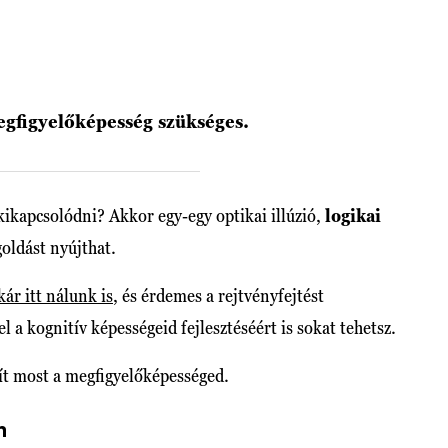
gfigyelőképesség szükséges.
 kikapcsolódni? Akkor egy-egy optikai illúzió,
logikai
oldást nyújthat.
kár itt nálunk is
, és érdemes a rejtvényfejtést
l a kognitív képességeid fejlesztéséért is sokat tehetsz.
ít most a megfigyelőképességed.
n