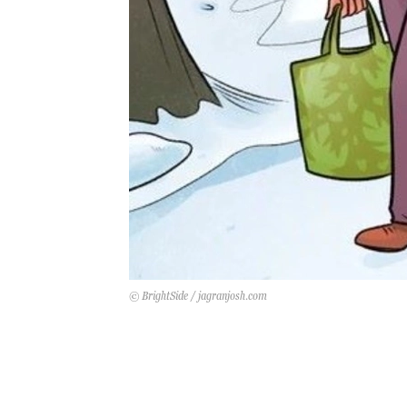
© BrightSide / jagranjosh.com