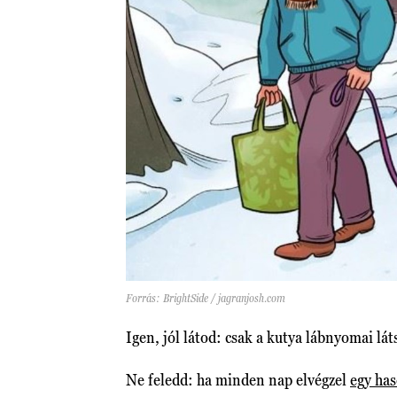
Forrás: BrightSide / jagranjosh.com
Igen, jól látod: csak a kutya lábnyomai lát
Ne feledd: ha minden nap elvégzel
egy has