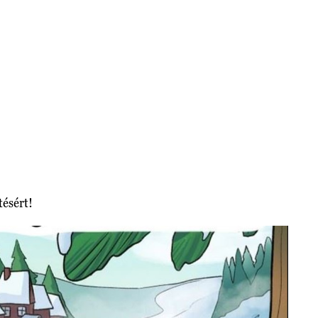
tésért!