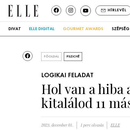
HÍRLEVÉL
DIVAT
ELLE DIGITAL
GOURMET AWARDS
SZÉPSÉG
FŐOLDAL
PSZICHÉ
LOGIKAI FELADAT
Hol van a hiba 
kitalálod 11 má
2023. december 01.
1 perc olvasás
ELLE