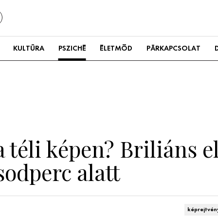
KULTÚRA
PSZICHÉ
ÉLETMÓD
PÁRKAPCSOLAT
a téli képen? Briliáns 
sodperc alatt
képrejtvén