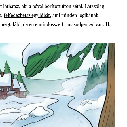
t láthatsz, aki a hóval borított úton sétál. Látszólag
t,
felfedezhetsz egy hibát
, ami minden logikának
 megtaláld, de erre mindössze 11 másodperced van. Ha