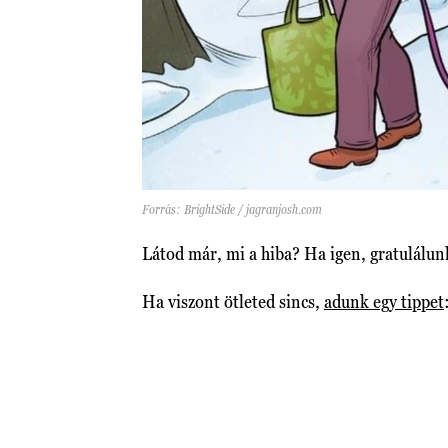
Forrás: BrightSide / jagranjosh.com
Látod már, mi a hiba? Ha igen, gratulálu
Ha viszont ötleted sincs,
adunk egy tippet