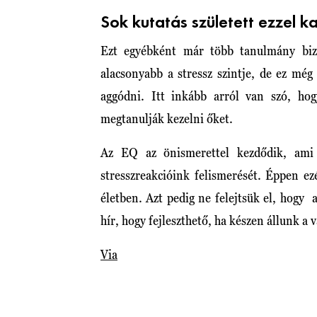
Sok kutatás született ezzel k
Ezt egyébként már több tanulmány bizo
alacsonyabb a stressz szintje, de ez mé
aggódni. Itt inkább arról van szó, ho
megtanulják kezelni őket.
Az EQ az önismerettel kezdődik, ami 
stresszreakcióink felismerését. Éppen ez
életben. Azt pedig ne felejtsük el, hogy a
hír, hogy fejleszthető, ha készen állunk a v
Via