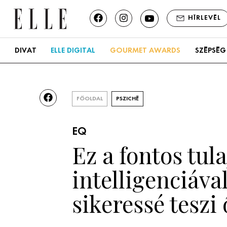
HÍRLEVÉL
DIVAT
ELLE DIGITAL
GOURMET AWARDS
SZÉPSÉG
FŐOLDAL
PSZICHÉ
EQ
Ez a fontos tu
intelligenciáv
sikeressé teszi