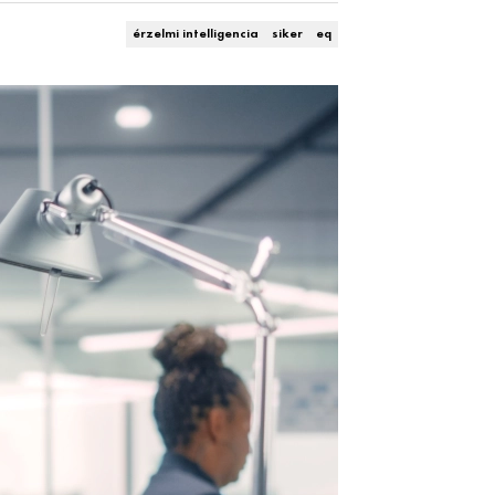
érzelmi intelligencia
siker
eq