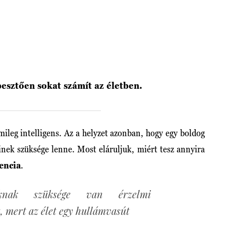
pesztően sokat számít az életben.
mileg intelligens. Az a helyzet azonban, hogy egy boldog
inek szüksége lenne. Most eláruljuk, miért tesz annyira
gencia
.
nknak szüksége van érzelmi
a, mert az élet egy hullámvasút