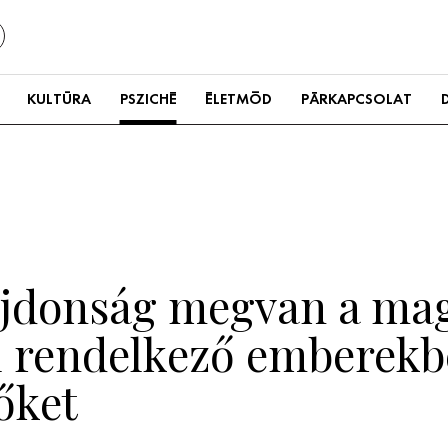
KULTÚRA
PSZICHÉ
ÉLETMÓD
PÁRKAPCSOLAT
lajdonság megvan a ma
al rendelkező emberekb
 őket