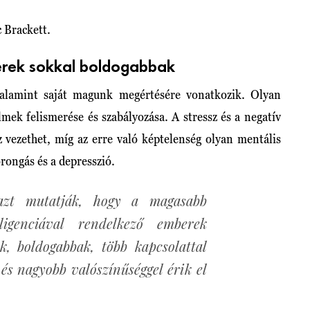
 Brackett.
berek sokkal boldogabbak
alamint saját magunk megértésére vonatkozik. Olyan
mek felismerése és szabályozása. A stressz és a negatív
z vezethet, míg az erre való képtelenség olyan mentális
rongás és a depresszió.
azt mutatják, hogy a magasabb
lligenciával rendelkező emberek
ek, boldogabbak, több kapcsolattal
és nagyobb valószínűséggel érik el