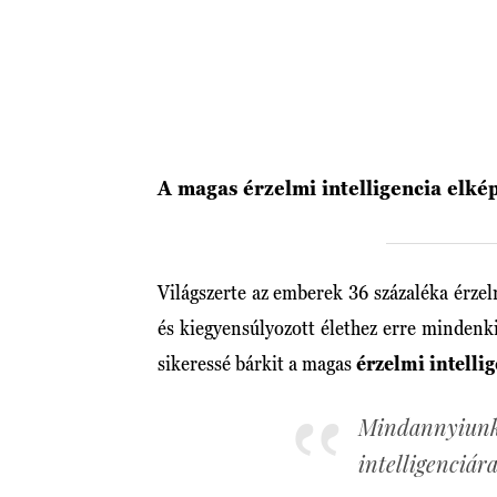
A magas érzelmi intelligencia elké
Világszerte az emberek 36 százaléka érzel
és kiegyensúlyozott élethez erre mindenk
sikeressé bárkit a magas
érzelmi intelli
Mindannyiu
intelligenciár