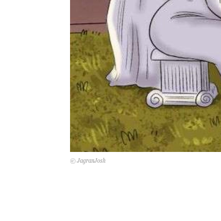
© JagranJosh