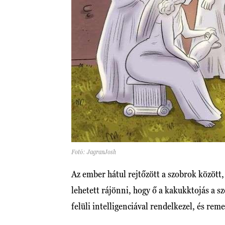
Fotó: JagranJosh
Az ember hátul rejtőzött a szobrok között,
lehetett rájönni, hogy ő a kakukktojás a s
felüli intelligenciával rendelkezel, és re