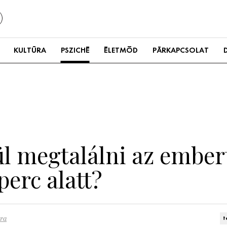
KULTÚRA
PSZICHÉ
ÉLETMÓD
PÁRKAPCSOLAT
ül megtalálni az ember
erc alatt?
ra
t