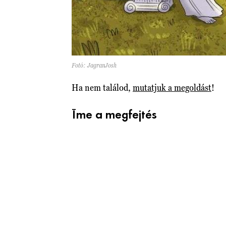
Fotó: JagranJosh
Ha nem találod,
mutatjuk a megoldást
!
Íme a megfejtés