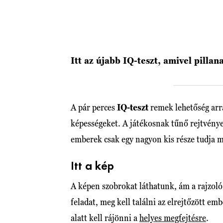
Itt az újabb IQ-teszt, amivel pillan
A pár perces
IQ-teszt
remek lehetőség arra
képességeket. A játékosnak tűnő rejtvény
emberek csak egy nagyon kis része tudja m
Itt a kép
A képen szobrokat láthatunk, ám a rajzoló 
feladat, meg kell találni az elrejtőzött e
alatt kell rájönni a
helyes megfejtésre
.