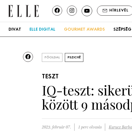
HÍRLEVÉL
DIVAT
ELLE DIGITAL
GOURMET AWARDS
SZÉPSÉG
FŐOLDAL
PSZICHÉ
TESZT
IQ-teszt: siker
között 9 másodp
2023. február 07.
1 perc olvasás
Kurucz Barba