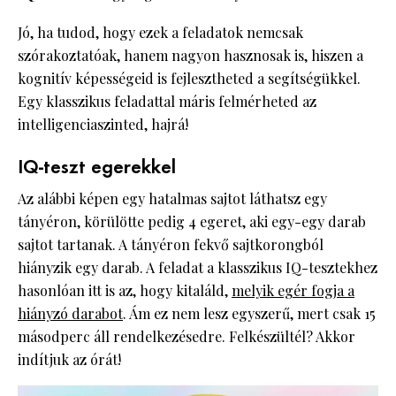
Jó, ha tudod, hogy ezek a feladatok nemcsak
szórakoztatóak, hanem nagyon hasznosak is, hiszen a
kognitív képességeid is fejlesztheted a segítségükkel.
Egy klasszikus feladattal máris felmérheted az
intelligenciaszinted, hajrá!
IQ-teszt egerekkel
Az alábbi képen egy hatalmas sajtot láthatsz egy
tányéron, körülötte pedig 4 egeret, aki egy-egy darab
sajtot tartanak. A tányéron fekvő sajtkorongból
hiányzik egy darab. A feladat a klasszikus IQ-tesztekhez
hasonlóan itt is az, hogy kitaláld,
melyik egér fogja a
hiányzó darabot
. Ám ez nem lesz egyszerű, mert csak 15
másodperc áll rendelkezésedre. Felkészültél? Akkor
indítjuk az órát!