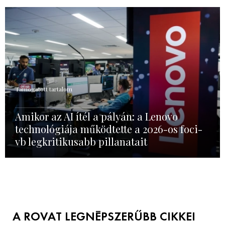
Támogatott tartalom
Amikor az AI ítél a pályán: a Lenovo
technológiája működtette a 2026-os foci-
vb legkritikusabb pillanatait
A ROVAT LEGNÉPSZERŰBB CIKKEI