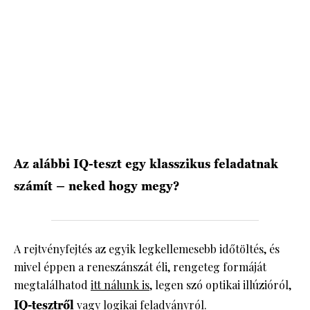
HÍRLEVÉL
Az alábbi IQ-teszt egy klasszikus feladatnak
számít – neked hogy megy?
A rejtvényfejtés az egyik legkellemesebb időtöltés, és
mivel éppen a reneszánszát éli, rengeteg formáját
megtalálhatod
itt nálunk is
, legen szó optikai illúzióról,
IQ-tesztről
vagy logikai feladványról.