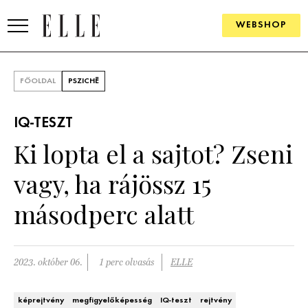
WEBSHOP
DIVAT
FŐOLDAL
PSZICHÉ
ELLE DIGITAL
IQ-TESZT
GOURMET AWARDS
Ki lopta el a sajtot? Zseni
SZÉPSÉG
vagy, ha rájössz 15
KULTÚRA
másodperc alatt
PSZICHÉ
2023. október 06.
1 perc olvasás
ELLE
ÉLETMÓD
PÁRKAPCSOLAT
képrejtvény
megfigyelőképesség
IQ-teszt
rejtvény