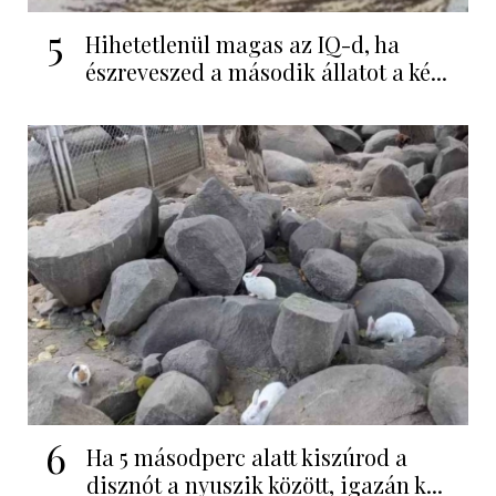
5
Hihetetlenül magas az IQ-d, ha
észreveszed a második állatot a ké...
6
Ha 5 másodperc alatt kiszúrod a
disznót a nyuszik között, igazán k...