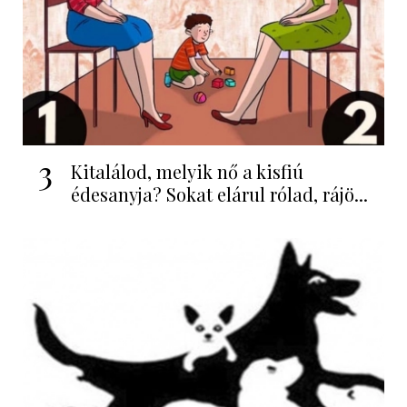
3
Kitalálod, melyik nő a kisfiú
édesanyja? Sokat elárul rólad, rájö...