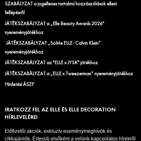
SZABÁLYZAT a jogellenes tartalmú hozzászólások elleni
fellépésről
JÁTÉKSZABÁLYZAT a „Elle Beauty Awards 2026"
nyereményjátékhoz
JÁTÉKSZABÁLYZAT „SoMe ELLE - Calvin Klein”
nyereményjátékhoz
JÁTÉKSZABÁLYZAT az "ELLE x JYSK" játékhoz
JÁTÉKSZABÁLYZAT a „ELLE x Tweezerman” nyereményjátékhoz
Hirdetési ÁSZF
IRATKOZZ FEL AZ ELLE ÉS ELLE DECORATION
HÍRLEVELÉRE!
Előfizetői akciók, exkluzív eseménymeghívók és
cikkajánlók. Értesülj elsőként a velünk kapcsolatos hírekről