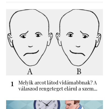
1
Melyik arcot látod vidámabbnak? A
válaszod rengeteget elárul a szem...