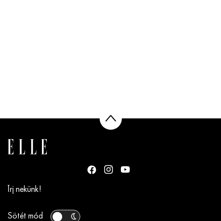
Írj nekünk!
Sötét mód