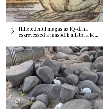
5
Hihetetlenül magas az IQ-d, ha
észreveszed a második állatot a ké...