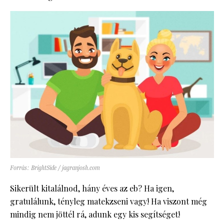
Forrás: BrightSide / jagranjosh.com
Sikerült kitalálnod, hány éves az eb? Ha igen,
gratulálunk, tényleg matekzseni vagy! Ha viszont még
mindig nem jöttél rá, adunk egy kis segítséget!