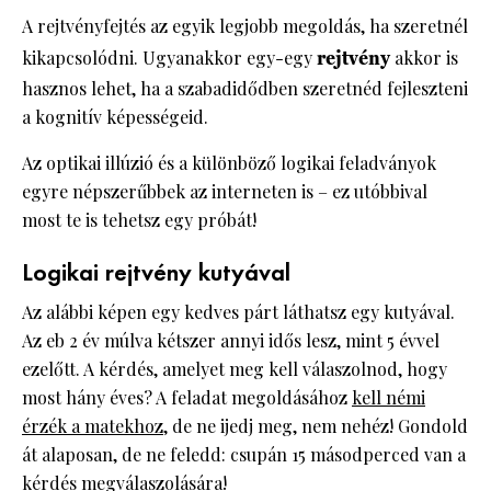
A rejtvényfejtés az egyik legjobb megoldás, ha szeretnél
kikapcsolódni. Ugyanakkor egy-egy
rejtvény
akkor is
hasznos lehet, ha a szabadidődben szeretnéd fejleszteni
a kognitív képességeid.
Az optikai illúzió és a különböző logikai feladványok
egyre népszerűbbek az interneten is – ez utóbbival
most te is tehetsz egy próbát!
Logikai rejtvény kutyával
Az alábbi képen egy kedves párt láthatsz egy kutyával.
Az eb 2 év múlva kétszer annyi idős lesz, mint 5 évvel
ezelőtt. A kérdés, amelyet meg kell válaszolnod, hogy
most hány éves? A feladat megoldásához
kell némi
érzék a matekhoz
, de ne ijedj meg, nem nehéz! Gondold
át alaposan, de ne feledd: csupán 15 másodperced van a
kérdés megválaszolására!