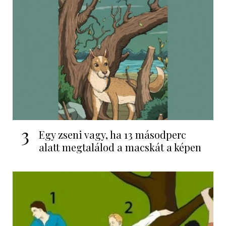
3
Egy zseni vagy, ha 13 másodperc
alatt megtalálod a macskát a képen