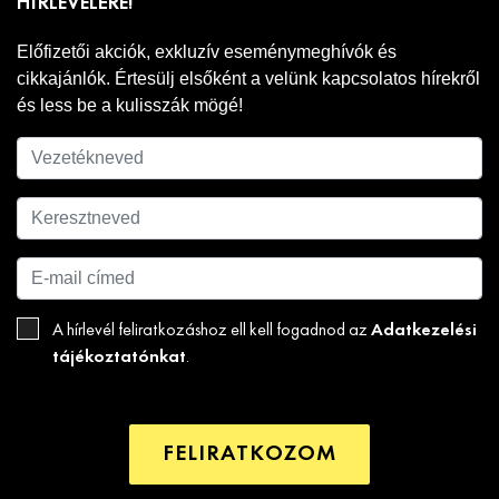
HÍRLEVELÉRE!
Előfizetői akciók, exkluzív eseménymeghívók és
cikkajánlók. Értesülj elsőként a velünk kapcsolatos hírekről
és less be a kulisszák mögé!
Adatkezelési
A hírlevél feliratkozáshoz ell kell fogadnod az
tájékoztatónkat
.
FELIRATKOZOM