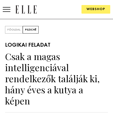
WEBSHOP
DIVAT
FŐOLDAL
PSZICHÉ
ELLE DIGITAL
LOGIKAI FELADAT
GOURMET AWARDS
Csak a magas
SZÉPSÉG
intelligenciával
KULTÚRA
rendelkezők találják ki,
PSZICHÉ
hány éves a kutya a
képen
ÉLETMÓD
PÁRKAPCSOLAT