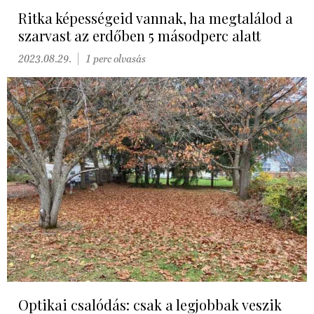
Ritka képességeid vannak, ha megtalálod a
szarvast az erdőben 5 másodperc alatt
2023.08.29.
1 perc olvasás
Optikai csalódás: csak a legjobbak veszik