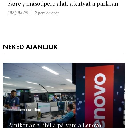
észre 7 másodperc alatt a kutyát a parkban
2023.08.05.
2 perc olvasás
NEKED AJÁNLJUK
Támogatott tartalom
Amikor az AI ítél a pályán: a Lenovo