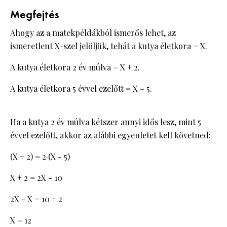
Megfejtés
Ahogy az a matekpéldákból ismerős lehet, az
ismeretlent X-szel jelöljük, tehát a kutya életkora = X.
A kutya életkora 2 év múlva = X + 2.
A kutya életkora 5 évvel ezelőtt = X – 5.
Ha a kutya 2 év múlva kétszer annyi idős lesz, mint 5
évvel ezelőtt, akkor az alábbi egyenletet kell követned:
(X + 2) = 2·(X - 5)
X + 2 = 2X - 10
2X - X = 10 + 2
X = 12