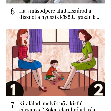
6
Ha 5 másodperc alatt kiszúrod a
disznót a nyuszik között, igazán k...
7
Kitalálod, melyik nő a kisfiú
édesanyja? Sokat elárul rólad, rájö...