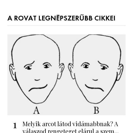
A ROVAT LEGNÉPSZERŰBB CIKKEI
1
Melyik arcot látod vidámabbnak? A
válaszod rengeteget elárul a szem...