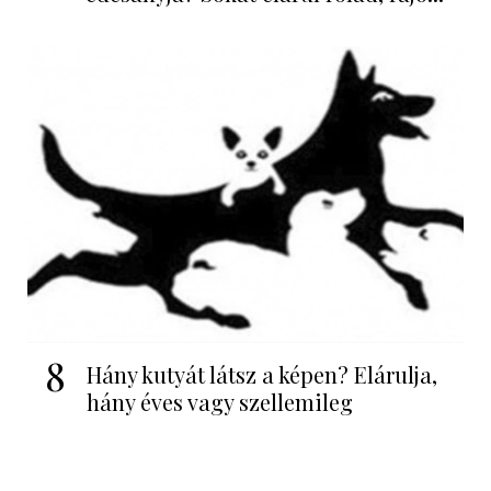
8
Hány kutyát látsz a képen? Elárulja,
hány éves vagy szellemileg