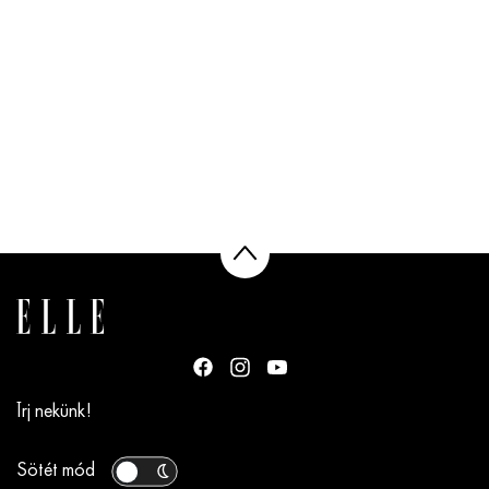
Írj nekünk!
Sötét mód