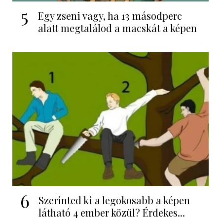
5
Egy zseni vagy, ha 13 másodperc
alatt megtalálod a macskát a képen
6
Szerinted ki a legokosabb a képen
látható 4 ember közül? Érdekes...