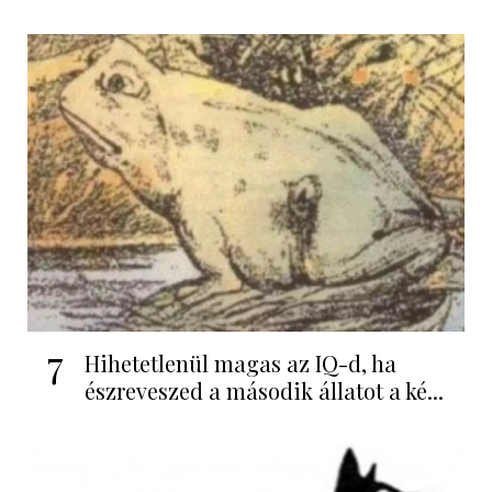
7
Hihetetlenül magas az IQ-d, ha
észreveszed a második állatot a ké...