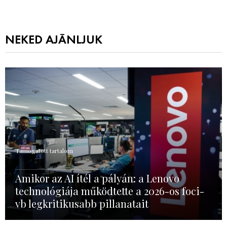
NEKED AJÁNLJUK
Támogatott tartalom
Amikor az AI ítél a pályán: a Lenovo
technológiája működtette a 2026-os foci-
vb legkritikusabb pillanatait