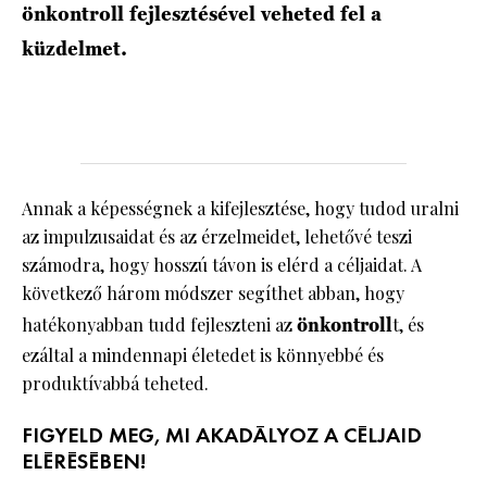
önkontroll fejlesztésével veheted fel a
küzdelmet.
Annak a képességnek a kifejlesztése, hogy tudod uralni
az impulzusaidat és az érzelmeidet, lehetővé teszi
számodra, hogy hosszú távon is elérd a céljaidat. A
következő három módszer segíthet abban, hogy
hatékonyabban tudd fejleszteni az
önkontroll
t, és
ezáltal a mindennapi életedet is könnyebbé és
produktívabbá teheted.
FIGYELD MEG, MI AKADÁLYOZ A CÉLJAID
ELÉRÉSÉBEN!