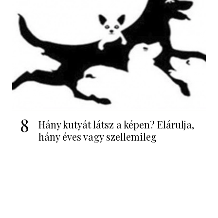
8
Hány kutyát látsz a képen? Elárulja,
hány éves vagy szellemileg