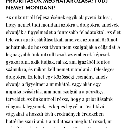
PRIORITÁSOK MEGHATÁROZÁSA: TUDJ
NEMET MONDANI!
Az önkontroll fejlesztésének egyik alapvető kulcsa,
hogy nemet tudj mondani azokra a dolgokra, amelyek
elvonják a figyelmedet a fontosabb feladatoktól. Az élet
tele van apró csábításokkal, amelyek azonnali örömöt
adhatnak, de hosszú távon nem szolgálják a céljaidat. A
legnagyobb önkontrollt azok az emberek képesek
gyakorolni, akik tudják, mi az, ami igazából fontos
számukra, és mikor kell nemet mondani a felesleges
dolgokra. Ez lehet egy közösségi esemény, amely
elvonja a figyelmet a munkától, vagy akár egy
impulzusvásárlás, ami nem szolgálja a
pénzügyi
terveidet. Az önkontroll része, hogy a prioritásaink
világosak legyenek, és képes legyél a rövid távú
vágyakat a hosszú távú eredmények érdekében
háttérbe szorítani. Ha tudatosan meghatározod, mi