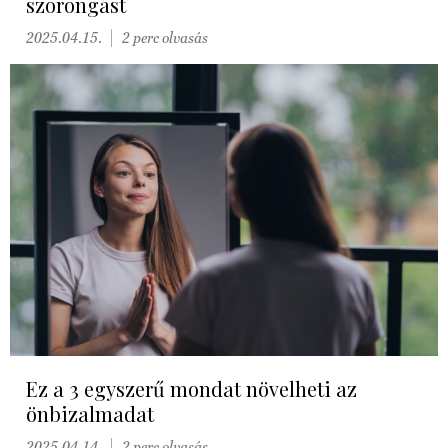
szorongást
2025.04.15.
2 perc olvasás
Ez a 3 egyszerű mondat növelheti az
önbizalmadat
2025.04.14.
2 perc olvasás