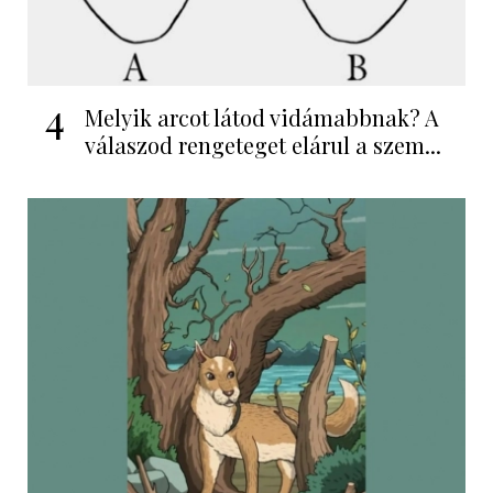
4
Melyik arcot látod vidámabbnak? A
válaszod rengeteget elárul a szem...