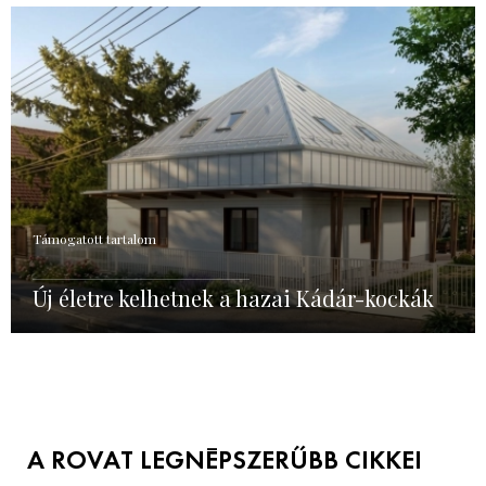
Támogatott tartalom
Új életre kelhetnek a hazai Kádár-kockák
A ROVAT LEGNÉPSZERŰBB CIKKEI