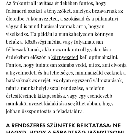
Az önkontroll javítása érdekében fontos, hogy
felismerd azokat a tényezőket, amelyek bezavarnak az
életedbe. A környezeted, a szokásaid és a pillanatnyi
vágyaid is mind hatással vannak arra, hogyan
viselkedsz. Ha például a munkahelyeden könnyen
behúz a közösségi média, vagy folyamatosan
félbeszakítanak, akkor az önkontroll gyakorlása
érdekében először a
környezeted
kell optimalizálni.
Fontos, hogy tudatosan számba vedd, mi az, ami elvonja
a figyelmedet, és ha lehetséges, minimalizáld ezeknek a
hatásoknak az erejét. Az olyan egyszerű változtatások,
mint a munkahelyi asztal rendezése, a telefon
értesítéseinek kikapcsolása, vagy egy csendesebb
munkakörnyezet kialakítása segíthet abban, hogy
jobban összpontosíts a feladataidra.
A RENDSZERES SZÜNETEK BEIKTATÁSA: NE
HAGYD, HOGY A FÁRADTSÁG IRÁNYÍTSON!