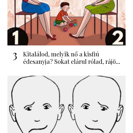
3
Kitalálod, melyik nő a kisfiú
édesanyja? Sokat elárul rólad, rájö...