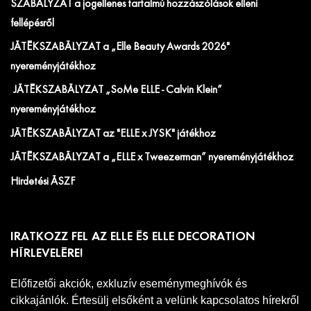
SZABÁLYZAT a jogellenes tartalmú hozzászólások elleni
fellépésről
JÁTÉKSZABÁLYZAT a „Elle Beauty Awards 2026"
nyereményjátékhoz
JÁTÉKSZABÁLYZAT „SoMe ELLE - Calvin Klein”
nyereményjátékhoz
JÁTÉKSZABÁLYZAT az "ELLE x JYSK" játékhoz
JÁTÉKSZABÁLYZAT a „ELLE x Tweezerman” nyereményjátékhoz
Hirdetési ÁSZF
IRATKOZZ FEL AZ ELLE ÉS ELLE DECORATION
HÍRLEVELÉRE!
Előfizetői akciók, exkluzív eseménymeghívók és
cikkajánlók. Értesülj elsőként a velünk kapcsolatos hírekről