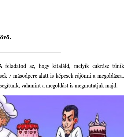
törő.
A feladatod az, hogy kitaláld, melyik cukrász tűnik
sek 7 másodperc alatt is képesek rájönni a megoldásra.
r segítünk, valamint a megoldást is megmutatjuk majd.