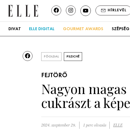
HÍRLEVÉL
DIVAT
ELLE DIGITAL
GOURMET AWARDS
SZÉPSÉG
FŐOLDAL
PSZICHÉ
FEJTÖRŐ
Nagyon magas a
cukrászt a kép
2024. szeptember 29.
1 perc olvasás
ELLE