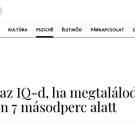
KULTÚRA
PSZICHÉ
ÉLETMÓD
PÁRKAPCSOLAT
z IQ-d, ha megtalálod
en 7 másodperc alatt