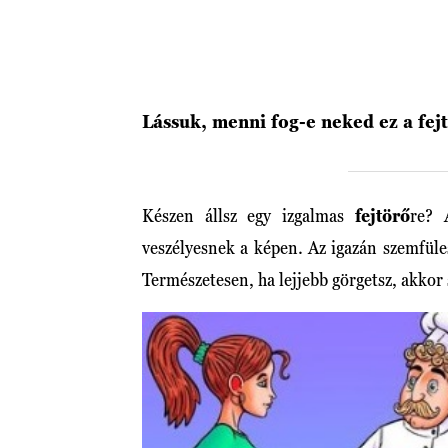
Lássuk, menni fog-e neked ez a fej
Készen állsz egy izgalmas
fejtörő
re? 
veszélyesnek a képen. Az igazán szemfüle
Természetesen, ha lejjebb görgetsz, akko