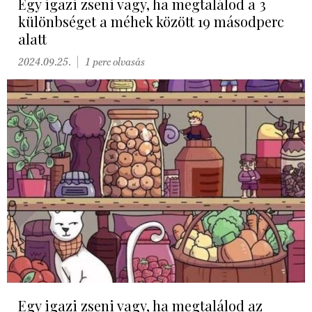
Egy igazi zseni vagy, ha megtalálod a 3
különbséget a méhek között 19 másodperc
alatt
2024.09.25.
1 perc olvasás
Egy igazi zseni vagy, ha megtalálod az