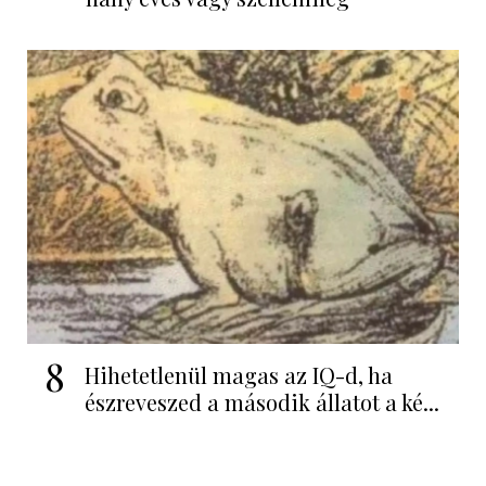
8
Hihetetlenül magas az IQ-d, ha
észreveszed a második állatot a ké...