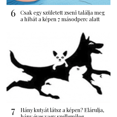
6
Csak egy született zseni találja meg
a hibát a képen 7 másodperc alatt
7
Hány kutyát látsz a képen? Elárulja,
hány éves vagy szellemileg