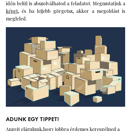
időn belül is abszolválhatod a feladatot. Megmutatjuk a
képet
, és ha lejjebb görgetsz, akkor a megoldást is
megleled.
ADUNK EGY TIPPET!
Annyit elárulunk,hogy jobbra érdemes
keresgélned
a