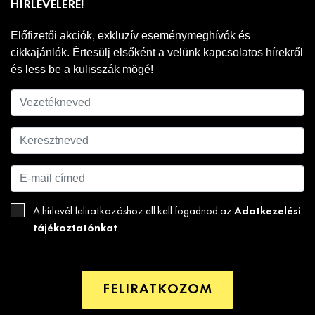
HÍRLEVELÉRE!
Előfizetői akciók, exkluzív eseménymeghívók és
cikkajánlók. Értesülj elsőként a velünk kapcsolatos hírekről
és less be a kulisszák mögé!
Adatkezelési
A hírlevél feliratkozáshoz ell kell fogadnod az
tájékoztatónkat
.
FELIRATKOZOM