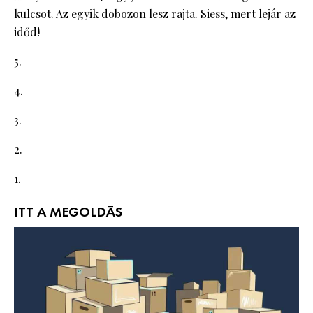
kulcsot. Az egyik dobozon lesz rajta. Siess, mert lejár az
időd!
5.
4.
3.
2.
1.
ITT A MEGOLDÁS