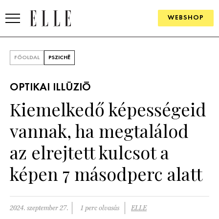
WEBSHOP
DIVAT
FŐOLDAL
PSZICHÉ
ELLE DIGITAL
OPTIKAI ILLÚZIÓ
GOURMET AWARDS
Kiemelkedő képességeid
SZÉPSÉG
vannak, ha megtalálod
KULTÚRA
az elrejtett kulcsot a
PSZICHÉ
képen 7 másodperc alatt
ÉLETMÓD
2024. szeptember 27.
1 perc olvasás
ELLE
PÁRKAPCSOLAT