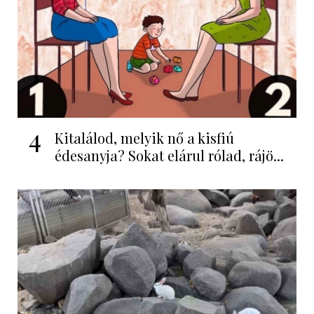
4
Kitalálod, melyik nő a kisfiú
édesanyja? Sokat elárul rólad, rájö...