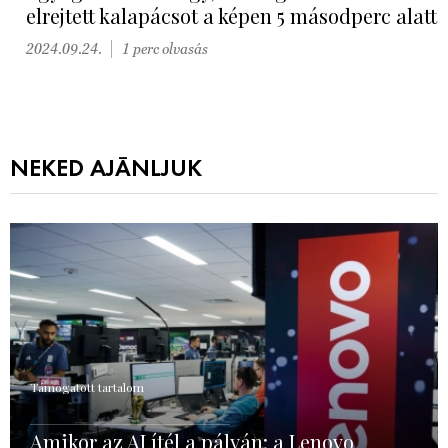
elrejtett kalapácsot a képen 5 másodperc alatt
2024.09.24.
1 perc olvasás
NEKED AJÁNLJUK
Támogatott tartalom
Amikor az AI ítél a pályán: a Lenovo