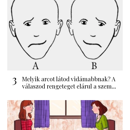
3
Melyik arcot látod vidámabbnak? A
válaszod rengeteget elárul a szem...