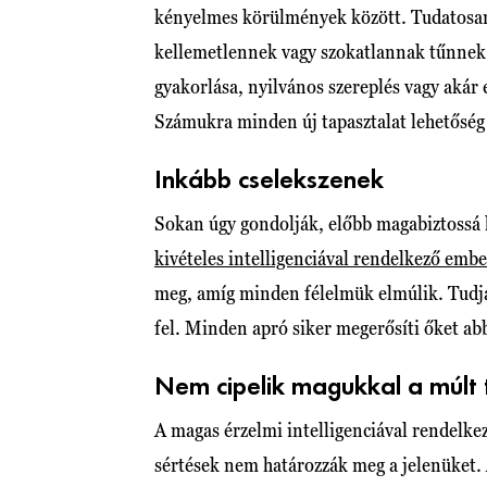
kényelmes körülmények között. Tudatosan
kellemetlennek vagy szokatlannak tűnnek. L
gyakorlása, nyilvános szereplés vagy akár
Számukra minden új tapasztalat lehetőség
Inkább cselekszenek
Sokan úgy gondolják, előbb magabiztossá 
kivételes intelligenciával rendelkező emb
meg, amíg minden félelmük elmúlik. Tudjá
fel. Minden apró siker megerősíti őket ab
Nem cipelik magukkal a múlt 
A magas érzelmi intelligenciával rendelke
sértések nem határozzák meg a jelenüket.