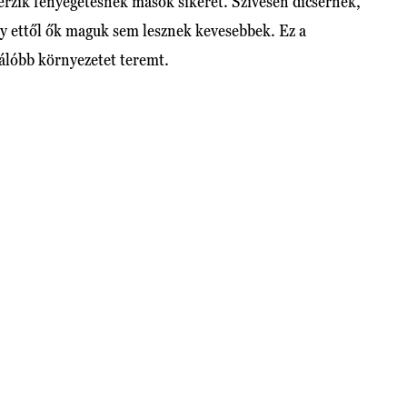
érzik fenyegetésnek mások sikerét. Szívesen dicsérnek,
gy ettől ők maguk sem lesznek kevesebbek. Ez a
rálóbb környezetet teremt.