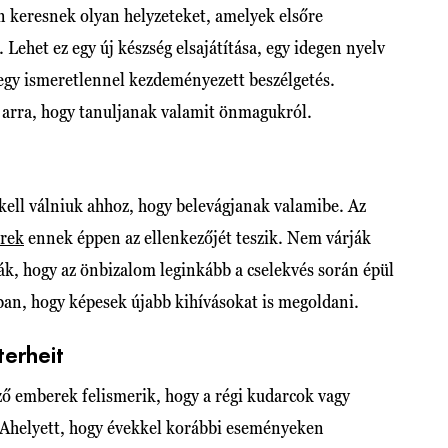
 keresnek olyan helyzeteket, amelyek elsőre
ehet ez egy új készség elsajátítása, egy idegen nyelv
 egy ismeretlennel kezdeményezett beszélgetés.
 arra, hogy tanuljanak valamit önmagukról.
kell válniuk ahhoz, hogy belevágjanak valamibe. Az
erek
ennek éppen az ellenkezőjét teszik. Nem várják
k, hogy az önbizalom leginkább a cselekvés során épül
ban, hogy képesek újabb kihívásokat is megoldani.
terheit
ző emberek felismerik, hogy a régi kudarcok vagy
 Ahelyett, hogy évekkel korábbi eseményeken