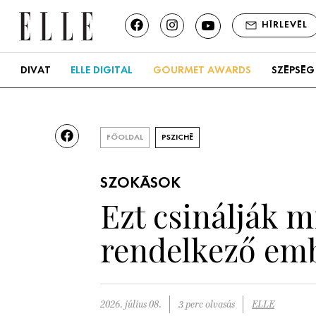
HÍRLEVÉL
DIVAT
ELLE DIGITAL
GOURMET AWARDS
SZÉPSÉG
FŐOLDAL
PSZICHÉ
SZOKÁSOK
Ezt csinálják m
rendelkező em
2026. július 08.
3 perc olvasás
ELLE