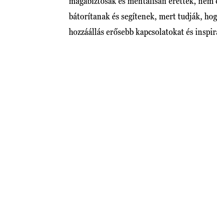
magabiztosak és mentálisan érettek, nem 
bátorítanak és segítenek, mert tudják, ho
hozzáállás erősebb kapcsolatokat és inspi