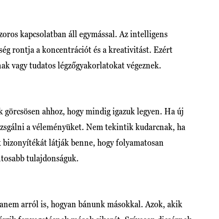
szoros kapcsolatban áll egymással. Az intelligens
ég rontja a koncentrációt és a kreativitást. Ezért
ak vagy tudatos légzőgyakorlatokat végeznek.
 görcsösen ahhoz, hogy mindig igazuk legyen. Ha új
izsgálni a véleményüket. Nem tekintik kudarcnak, ha
 bizonyítékát látják benne, hogy folyamatosan
ntosabb tulajdonságuk.
 hanem arról is, hogyan bánunk másokkal. Azok, akik