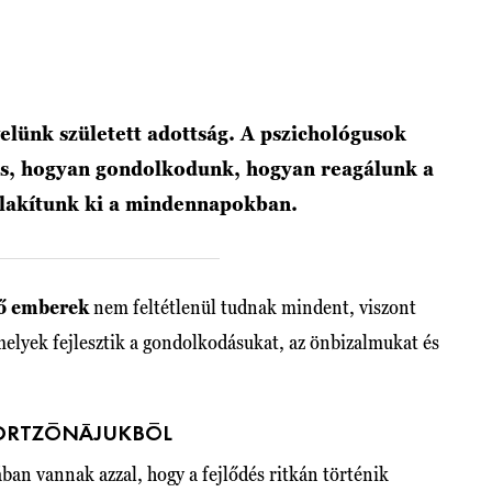
elünk született adottság. A pszichológusok
 is, hogyan gondolkodunk, hogyan reagálunk a
alakítunk ki a mindennapokban.
ező emberek
nem feltétlenül tudnak mindent, viszont
elyek fejlesztik a gondolkodásukat, az önbizalmukat és
FORTZÓNÁJUKBÓL
ban vannak azzal, hogy a fejlődés ritkán történik