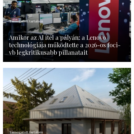
Támogatott tartalom
Amikor az AI ítél a pályán: a Lenovo
technológiája működtette a 2026-os foci-
vb legkritikusabb pillanatait
Támogatott tartalom