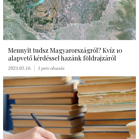
Mennyit tudsz Magyarországról? Kvíz 10
alapvető kérdéssel hazánk földrajzáról
2023.05.16.
1 perc olvasás