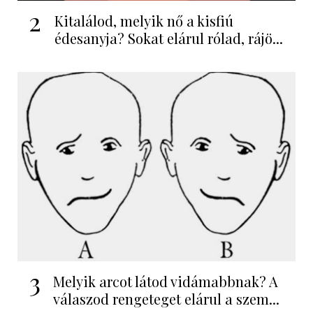
2
Kitalálod, melyik nő a kisfiú
édesanyja? Sokat elárul rólad, rájö...
3
Melyik arcot látod vidámabbnak? A
válaszod rengeteget elárul a szem...