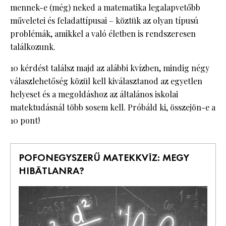
mennek-e (még) neked a matematika legalapvetőbb
műveletei és feladattípusai – köztük az olyan típusú
problémák, amikkel a való életben is rendszeresen
találkozunk.
10 kérdést találsz majd az alábbi kvízben, mindig négy
válaszlehetőség közül kell kiválasztanod az egyetlen
helyeset és a megoldáshoz az általános iskolai
matektudásnál több sosem kell. Próbáld ki, összejön-e a
10 pont!
POFONEGYSZERŰ MATEKKVÍZ: MEGY
HIBÁTLANRA?