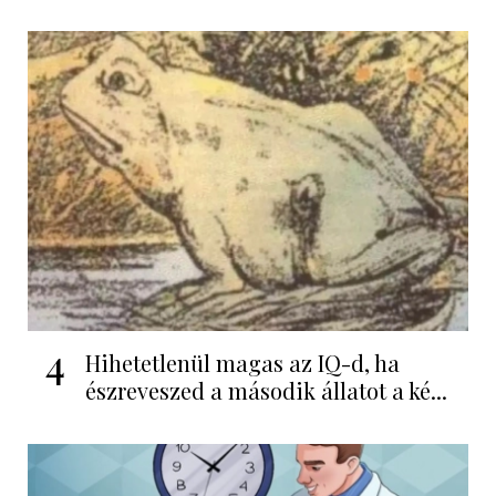
4
Hihetetlenül magas az IQ-d, ha
észreveszed a második állatot a ké...