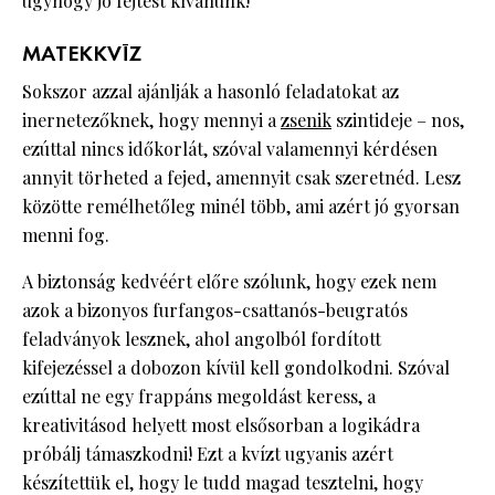
úgyhogy jó fejtést kívánunk!
MATEKKVÍZ
Sokszor azzal ajánlják a hasonló feladatokat az
inernetezőknek, hogy mennyi a
zsenik
szintideje – nos,
ezúttal nincs időkorlát, szóval valamennyi kérdésen
annyit törheted a fejed, amennyit csak szeretnéd. Lesz
közötte remélhetőleg minél több, ami azért jó gyorsan
menni fog.
A biztonság kedvéért előre szólunk, hogy ezek nem
azok a bizonyos furfangos-csattanós-beugratós
feladványok lesznek, ahol angolból fordított
kifejezéssel a dobozon kívül kell gondolkodni. Szóval
ezúttal ne egy frappáns megoldást keress, a
kreativitásod helyett most elsősorban a logikádra
próbálj támaszkodni! Ezt a kvízt ugyanis azért
készítettük el, hogy le tudd magad tesztelni, hogy