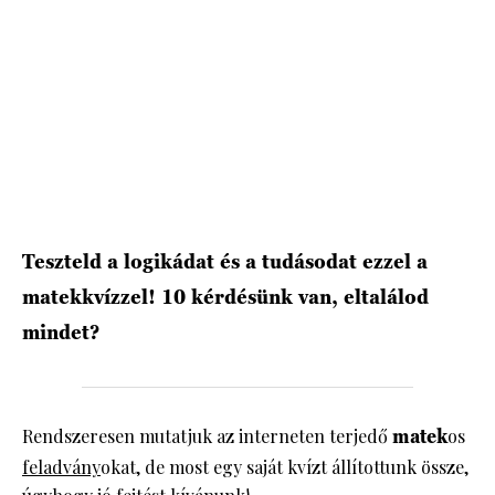
HÍRLEVÉL
Teszteld a logikádat és a tudásodat ezzel a
matekkvízzel! 10 kérdésünk van, eltalálod
mindet?
Rendszeresen mutatjuk az interneten terjedő
matek
os
feladvány
okat, de most egy saját kvízt állítottunk össze,