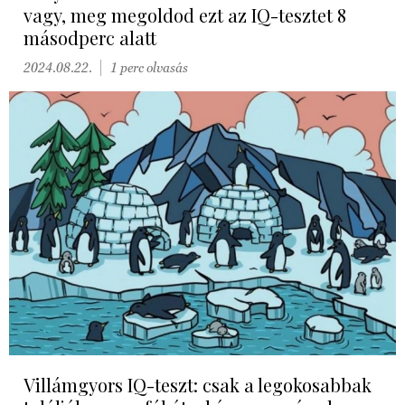
vagy, meg megoldod ezt az IQ-tesztet 8
másodperc alatt
2024.08.22.
1 perc olvasás
Villámgyors IQ-teszt: csak a legokosabbak