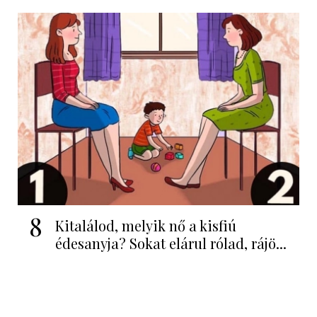
8
Kitalálod, melyik nő a kisfiú
édesanyja? Sokat elárul rólad, rájö...