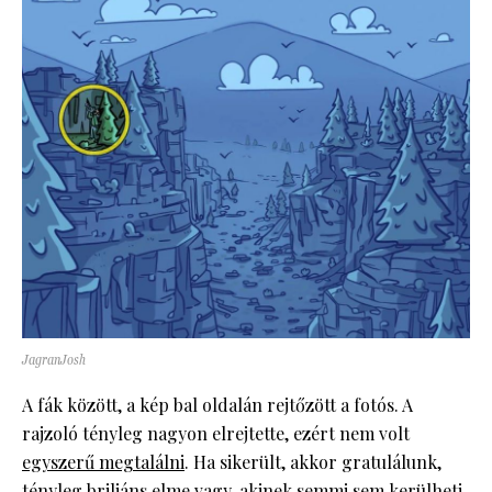
JagranJosh
A fák között, a kép bal oldalán rejtőzött a fotós. A
rajzoló tényleg nagyon elrejtette, ezért nem volt
egyszerű megtalálni
. Ha sikerült, akkor gratulálunk,
tényleg briliáns elme vagy, akinek semmi sem kerülheti