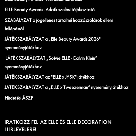
ELLE Beauty Awards - Adatkezelési tájékoztató.
SZABÁLYZAT a jogellenes tartalmú hozzászólások elleni
fellépésről
JÁTÉKSZABÁLYZAT a „Elle Beauty Awards 2026"
nyereményjátékhoz
JÁTÉKSZABÁLYZAT „SoMe ELLE - Calvin Klein”
nyereményjátékhoz
JÁTÉKSZABÁLYZAT az "ELLE x JYSK" játékhoz
JÁTÉKSZABÁLYZAT a „ELLE x Tweezerman” nyereményjátékhoz
Hirdetési ÁSZF
IRATKOZZ FEL AZ ELLE ÉS ELLE DECORATION
HÍRLEVELÉRE!