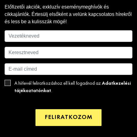
Előfizetői akciók, exkluzív eseménymeghívók és
cikkajánlók. Értesülj elsőként a velünk kapcsolatos hírekről
és less be a kulisszák mögé!
Adatkezelési
A hírlevél feliratkozáshoz ell kell fogadnod az
tájékoztatónkat
.
FELIRATKOZOM