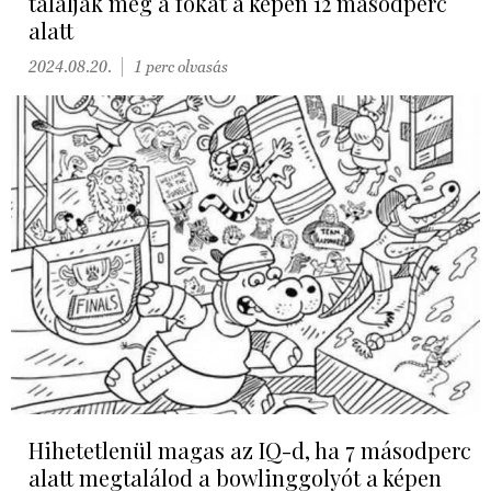
találják meg a fókát a képen 12 másodperc
alatt
2024.08.20.
1 perc olvasás
Hihetetlenül magas az IQ-d, ha 7 másodperc
alatt megtalálod a bowlinggolyót a képen