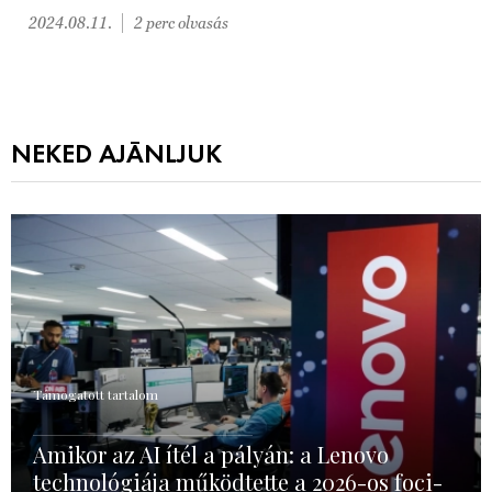
2024.08.11.
2 perc olvasás
NEKED AJÁNLJUK
Támogatott tartalom
Amikor az AI ítél a pályán: a Lenovo
technológiája működtette a 2026-os foci-