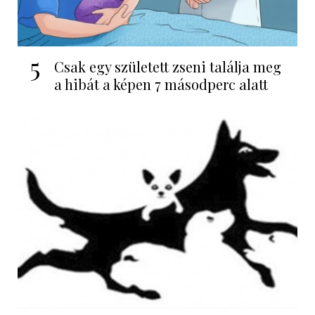
5
Csak egy született zseni találja meg
a hibát a képen 7 másodperc alatt