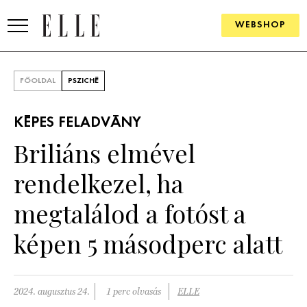
WEBSHOP
DIVAT
FŐOLDAL
PSZICHÉ
ELLE DIGITAL
KÉPES FELADVÁNY
GOURMET AWARDS
Briliáns elmével
SZÉPSÉG
rendelkezel, ha
KULTÚRA
megtalálod a fotóst a
PSZICHÉ
képen 5 másodperc alatt
ÉLETMÓD
2024. augusztus 24.
1 perc olvasás
ELLE
PÁRKAPCSOLAT