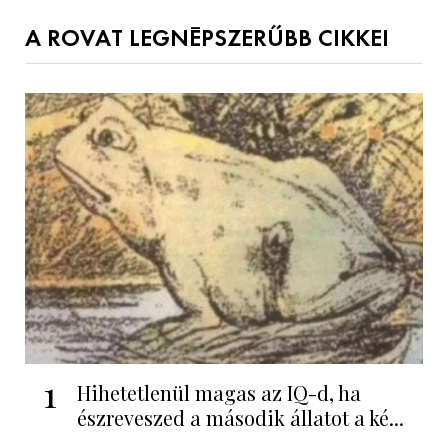
A ROVAT LEGNÉPSZERŰBB CIKKEI
1
Hihetetlenül magas az IQ-d, ha
észreveszed a második állatot a ké...