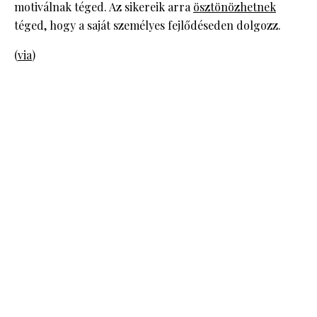
motiválnak téged. Az sikereik arra
ösztönözhetnek
téged, hogy a saját személyes fejlődéseden dolgozz.
(
via
)