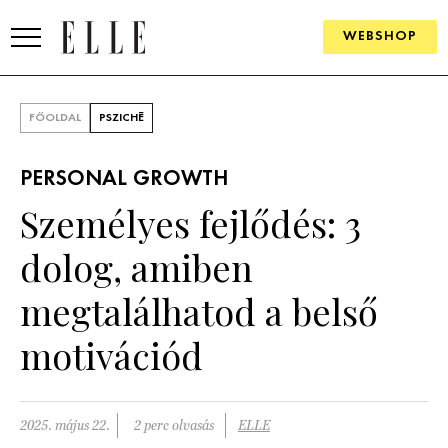
WEBSHOP
DIVAT
FŐOLDAL
PSZICHÉ
ELLE DIGITAL
PERSONAL GROWTH
GOURMET AWARDS
Személyes fejlődés: 3
SZÉPSÉG
dolog, amiben
KULTÚRA
megtalálhatod a belső
PSZICHÉ
motivációd
ÉLETMÓD
2025. május 22.
2 perc olvasás
ELLE
PÁRKAPCSOLAT