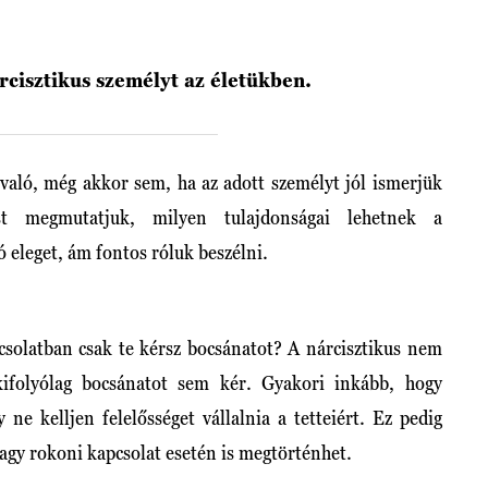
rcisztikus személyt az életükben.
aló, még akkor sem, ha az adott személyt jól ismerjük
t megmutatjuk, milyen tulajdonságai lehetnek a
 eleget, ám fontos róluk beszélni.
csolatban csak te kérsz bocsánatot? A nárcisztikus nem
 kifolyólag bocsánatot sem kér. Gyakori inkább, hogy
 ne kelljen felelősséget vállalnia a tetteiért. Ez pedig
gy rokoni kapcsolat esetén is megtörténhet.