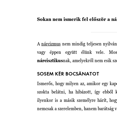
Sokan nem ismerik fel először a ná
A
nárcizmus
nem mindig teljesen nyilvánv
vagy éppen együtt élünk vele. Mos
nárcisztikus
nak, amelyekről nem esik szó
SOSEM KÉR BOCSÁNATOT
Ismerős, hogy milyen az, amikor egy kap
szokta belátni, ha hibázott, így ebből
ilyenkor is a másik személyre hárít, hogy
nemcsak a szerelemben, hanem barátság va