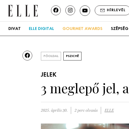
HÍRLEVÉL
DIVAT
ELLE DIGITAL
GOURMET AWARDS
SZÉPSÉG
FŐOLDAL
PSZICHÉ
JELEK
3 meglepő jel, 
2025. április 30.
2 perc olvasás
ELLE