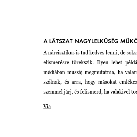
A LÁTSZAT NAGYLELKŰSÉG MŰK
A nárcisztikus is tud kedves lenni, de sok
elismerésre törekszik. Ilyen lehet péld
médiában muszáj megmutatnia, ha valami 
szólnak, és arra, hogy másokat emlékez
szemmel járj, és felismerd, ha valakivel t
Via