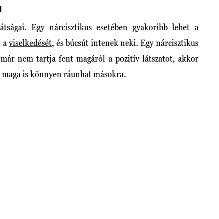
I
átságai. Egy nárcisztikus esetében gyakoribb lehet a
k a
viselkedését
, és búcsút intenek neki. Egy nárcisztikus
 már nem tartja fent magáról a pozitív látszatot, akkor
g ő maga is könnyen ráunhat másokra.