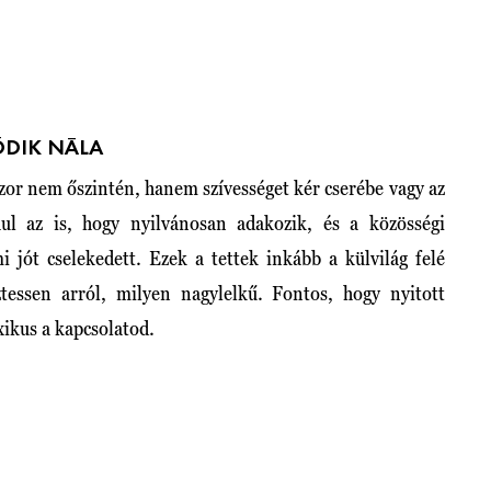
ÖDIK NÁLA
szor nem őszintén, hanem szívességet kér cserébe vagy az
ául az is, hogy nyilvánosan adakozik, és a közösségi
jót cselekedett. Ezek a tettek inkább a külvilág felé
tessen arról, milyen nagylelkű. Fontos, hogy nyitott
oxikus a kapcsolatod.