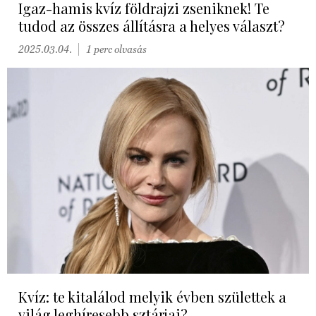
Igaz-hamis kvíz földrajzi zseniknek! Te
tudod az összes állításra a helyes választ?
2025.03.04.
1 perc olvasás
Kvíz: te kitalálod melyik évben születtek a
világ leghíresebb sztárjai?