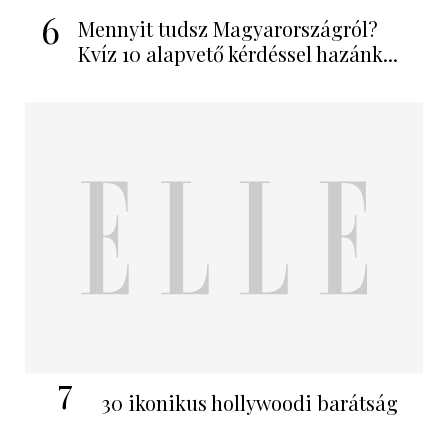
6
Mennyit tudsz Magyarországról?
Kvíz 10 alapvető kérdéssel hazánk...
7
30 ikonikus hollywoodi barátság