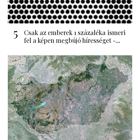
5
Csak az emberek 1 százaléka ismeri
fel a képen megbújó hírességet -...