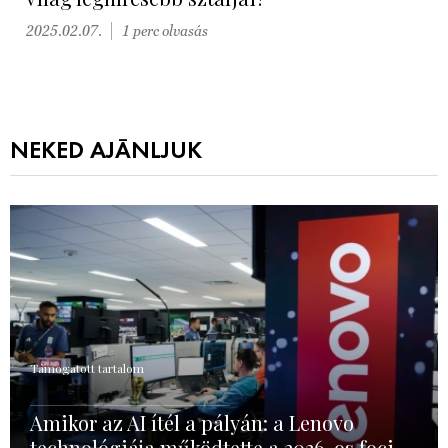
2025.02.07.
1 perc olvasás
NEKED AJÁNLJUK
Támogatott tartalom
Amikor az AI ítél a pályán: a Lenovo
technológiája működtette a 2026-os foci-