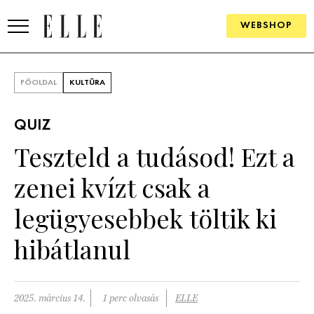
WEBSHOP
DIVAT
FŐOLDAL
KULTÚRA
ELLE DIGITAL
QUIZ
GOURMET AWARDS
Teszteld a tudásod! Ezt a
SZÉPSÉG
zenei kvízt csak a
KULTÚRA
legügyesebbek töltik ki
PSZICHÉ
hibátlanul
ÉLETMÓD
2025. március 14.
1 perc olvasás
ELLE
PÁRKAPCSOLAT