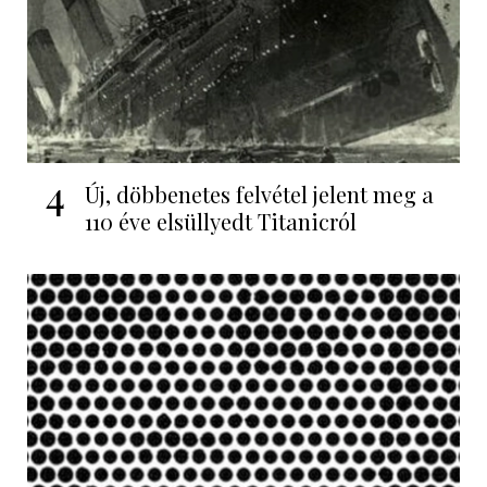
4
Új, döbbenetes felvétel jelent meg a
110 éve elsüllyedt Titanicról