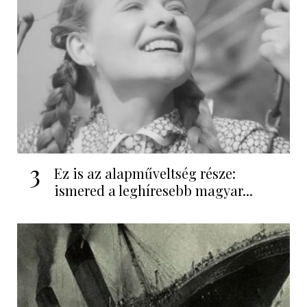
3
Ez is az alapműveltség része:
ismered a leghíresebb magyar...