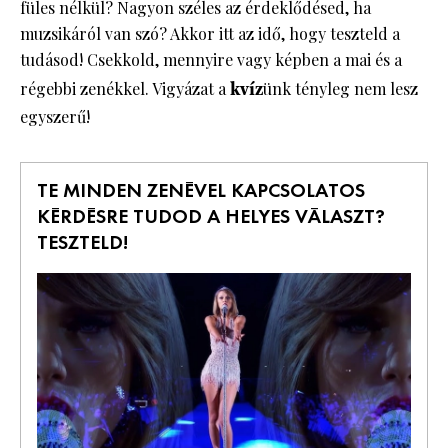
füles nélkül? Nagyon széles az érdeklődésed, ha
muzsikáról van szó? Akkor itt az idő, hogy teszteld a
tudásod! Csekkold, mennyire vagy képben a mai és a
régebbi zenékkel. Vigyázat a
kvíz
ünk tényleg nem lesz
egyszerű!
TE MINDEN ZENÉVEL KAPCSOLATOS
KÉRDÉSRE TUDOD A HELYES VÁLASZT?
TESZTELD!