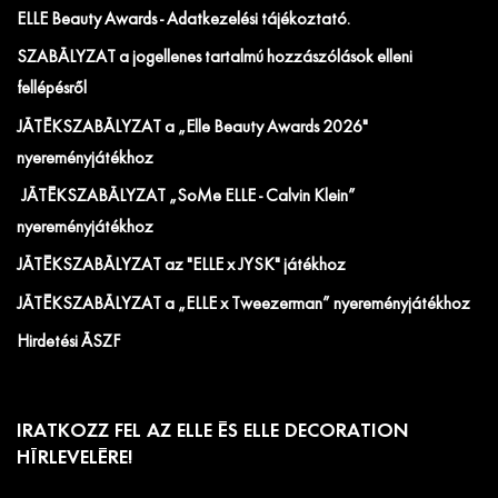
ELLE Beauty Awards - Adatkezelési tájékoztató.
SZABÁLYZAT a jogellenes tartalmú hozzászólások elleni
fellépésről
JÁTÉKSZABÁLYZAT a „Elle Beauty Awards 2026"
nyereményjátékhoz
JÁTÉKSZABÁLYZAT „SoMe ELLE - Calvin Klein”
nyereményjátékhoz
JÁTÉKSZABÁLYZAT az "ELLE x JYSK" játékhoz
JÁTÉKSZABÁLYZAT a „ELLE x Tweezerman” nyereményjátékhoz
Hirdetési ÁSZF
IRATKOZZ FEL AZ ELLE ÉS ELLE DECORATION
HÍRLEVELÉRE!