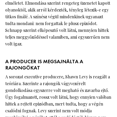
elméletet. Elmondása szerint rengeteg üzenetet kapott
olyanoktól, akik arról kérdezték, tényleg létezik-e egy
titkos finálé. A színész végül mindenkinek ugyanazt
tudta mondani: nem forgattak le plusz epizódot.
Schnapp szerint elképesztő volt látni, mennyien hittek
teljes meggyőződéssel valamiben, ami egyszerűen nem
volt igaz.
A PRODUCER IS MEGSAJNÁLTA A
RAJONGÓKAT
A sorozat executive producere, Shawn Levy is reagált a
teóriára. Szerinte a rajongók vágyvezérelt
gondolkodása egyszerre volt megható és zavarba ejtő.
Úgy fogalmazott, rossz volt látni, hogy ennyien valóban
hittek a rejtett epizódban, mert tudta, hogy a végén
csalódni fognak. Levy szerint nem volt módja