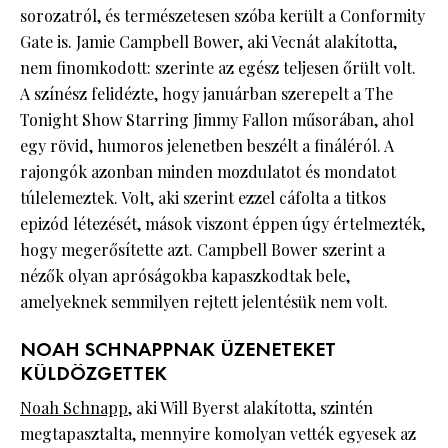
sorozatról, és természetesen szóba került a Conformity
Gate is. Jamie Campbell Bower, aki Vecnát alakította,
nem finomkodott: szerinte az egész teljesen őrült volt.
A színész felidézte, hogy januárban szerepelt a The
Tonight Show Starring Jimmy Fallon műsorában, ahol
egy rövid, humoros jelenetben beszélt a fináléról. A
rajongók azonban minden mozdulatot és mondatot
túlelemeztek. Volt, aki szerint ezzel cáfolta a titkos
epizód létezését, mások viszont éppen úgy értelmezték,
hogy megerősítette azt. Campbell Bower szerint a
nézők olyan apróságokba kapaszkodtak bele,
amelyeknek semmilyen rejtett jelentésük nem volt.
NOAH SCHNAPPNAK ÜZENETEKET
KÜLDÖZGETTEK
Noah Schnapp
, aki Will Byerst alakította, szintén
megtapasztalta, mennyire komolyan vették egyesek az