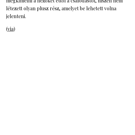
megkímélni a nézőket ettől a csalódástól, hiszen nem
létezett olyan plusz rész, amelyet be lehetett volna
jelenteni.
(
via
)