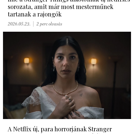
sorozata, amit már most mesterműnek
tartanak a rajongók
2026.05.23.
2 perc olvasás
A Netflix új, para horrorjának Stranger