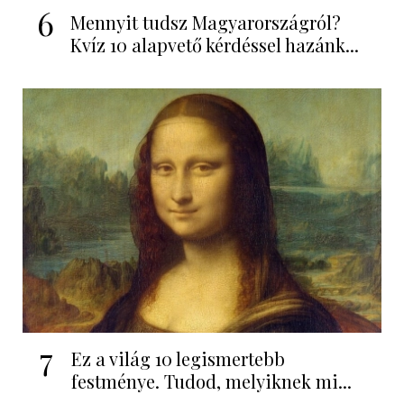
6
Mennyit tudsz Magyarországról?
Kvíz 10 alapvető kérdéssel hazánk...
7
Ez a világ 10 legismertebb
festménye. Tudod, melyiknek mi...