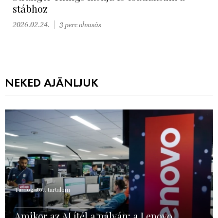
stábhoz
2026.02.24.
3 perc olvasás
NEKED AJÁNLJUK
Támogatott tartalom
Amikor az AI ítél a pályán: a Lenovo