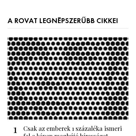
A ROVAT LEGNÉPSZERŰBB CIKKEI
1
Csak az emberek 1 százaléka ismeri
fel a képen megbújó hírességet -...