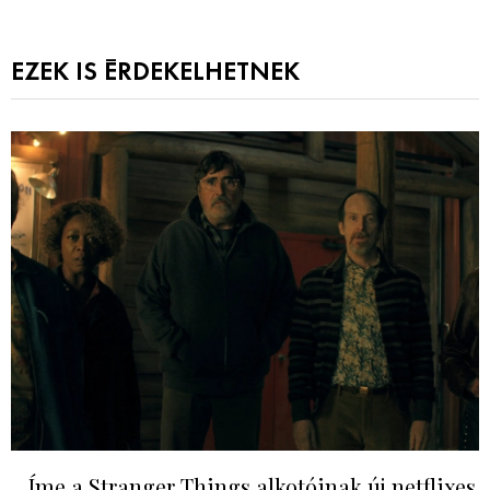
EZEK IS ÉRDEKELHETNEK
Íme a Stranger Things alkotóinak új netflixes