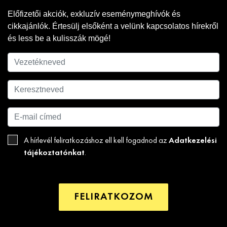
Előfizetői akciók, exkluzív eseménymeghívók és
cikkajánlók. Értesülj elsőként a velünk kapcsolatos hírekről
és less be a kulisszák mögé!
Adatkezelési
A hírlevél feliratkozáshoz ell kell fogadnod az
tájékoztatónkat
.
FELIRATKOZOM