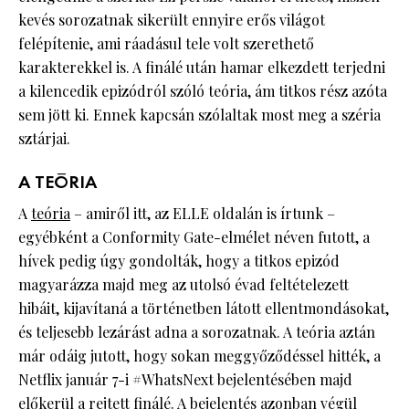
kevés sorozatnak sikerült ennyire erős világot
felépítenie, ami ráadásul tele volt szerethető
karakterekkel is. A finálé után hamar elkezdett terjedni
a kilencedik epizódról szóló teória, ám titkos rész azóta
sem jött ki. Ennek kapcsán szólaltak most meg a széria
sztárjai.
A TEÓRIA
A
teória
– amiről itt, az ELLE oldalán is írtunk –
egyébként a Conformity Gate-elmélet néven futott, a
hívek pedig úgy gondolták, hogy a titkos epizód
magyarázza majd meg az utolsó évad feltételezett
hibáit, kijavítaná a történetben látott ellentmondásokat,
és teljesebb lezárást adna a sorozatnak. A teória aztán
már odáig jutott, hogy sokan meggyőződéssel hitték, a
Netflix január 7-i #WhatsNext bejelentésében majd
előkerül a rejtett finálé. A bejelentés azonban végül