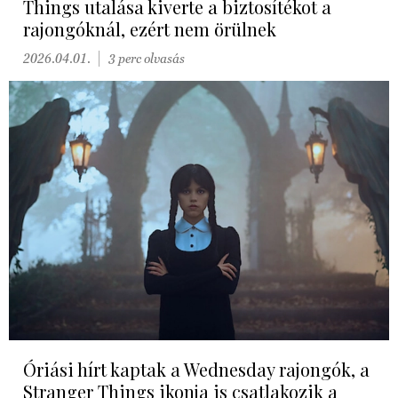
Things utalása kiverte a biztosítékot a
rajongóknál, ezért nem örülnek
2026.04.01.
3 perc olvasás
Óriási hírt kaptak a Wednesday rajongók, a
Stranger Things ikonja is csatlakozik a