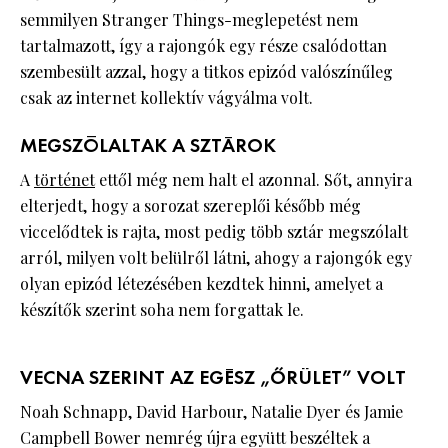
semmilyen Stranger Things-meglepetést nem
tartalmazott, így a rajongók egy része csalódottan
szembesült azzal, hogy a titkos epizód valószínűleg
csak az internet kollektív vágyálma volt.
MEGSZÓLALTAK A SZTÁROK
A
történet
ettől még nem halt el azonnal. Sőt, annyira
elterjedt, hogy a sorozat szereplői később még
viccelődtek is rajta, most pedig több sztár megszólalt
arról, milyen volt belülről látni, ahogy a rajongók egy
olyan epizód létezésében kezdtek hinni, amelyet a
készítők szerint soha nem forgattak le.
VECNA SZERINT AZ EGÉSZ „ŐRÜLET” VOLT
Noah Schnapp, David Harbour, Natalie Dyer és Jamie
Campbell Bower nemrég újra együtt beszéltek a