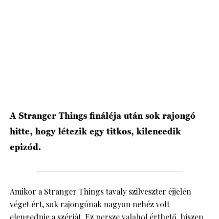
HÍRLEVÉL
A Stranger Things fináléja után sok rajongó
hitte, hogy létezik egy titkos, kilencedik
epizód.
Amikor a Stranger Things tavaly szilveszter éjjelén
véget ért, sok rajongónak nagyon nehéz volt
elengednie a szériát. Ez persze valahol érthető, hiszen