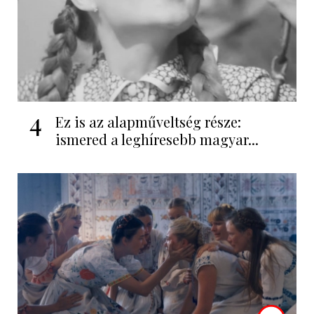
4
Ez is az alapműveltség része:
ismered a leghíresebb magyar...