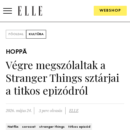
WEBSHOP
DIVAT
FŐOLDAL
KULTÚRA
ELLE DIGITAL
HOPPÁ
GOURMET AWARDS
Végre megszólaltak a
SZÉPSÉG
Stranger Things sztárjai
KULTÚRA
a titkos epizódról
PSZICHÉ
2026. május 24.
3 perc olvasás
ELLE
ÉLETMÓD
PÁRKAPCSOLAT
Netflix
sorozat
stranger things
titkos epizód