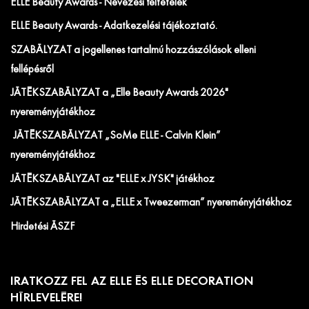
ELLE Beauty Awards - Nevezési feltételek
ELLE Beauty Awards - Adatkezelési tájékoztató.
SZABÁLYZAT a jogellenes tartalmú hozzászólások elleni
fellépésről
JÁTÉKSZABÁLYZAT a „Elle Beauty Awards 2026"
nyereményjátékhoz
JÁTÉKSZABÁLYZAT „SoMe ELLE - Calvin Klein”
nyereményjátékhoz
JÁTÉKSZABÁLYZAT az "ELLE x JYSK" játékhoz
JÁTÉKSZABÁLYZAT a „ELLE x Tweezerman” nyereményjátékhoz
Hirdetési ÁSZF
IRATKOZZ FEL AZ ELLE ÉS ELLE DECORATION
HÍRLEVELÉRE!