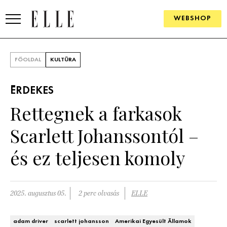
WEBSHOP
DIVAT
FŐOLDAL
KULTÚRA
ELLE DIGITAL
ÉRDEKES
GOURMET AWARDS
Rettegnek a farkasok
SZÉPSÉG
Scarlett Johanssontól –
KULTÚRA
és ez teljesen komoly
PSZICHÉ
2025. augusztus 05.
2 perc olvasás
ELLE
ÉLETMÓD
PÁRKAPCSOLAT
adam driver
scarlett johansson
Amerikai Egyesült Államok