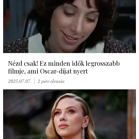
Nézd csak! Ez minden idők legrosszabb
filmje, ami Oscar-díjat nyert
2025.07.07.
2 perc olvasás