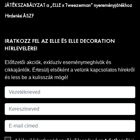
JÁTÉKSZABÁLYZAT a „ELLE x Tweezerman” nyereményjátékhoz
Hirdetési ÁSZF
IRATKOZZ FEL AZ ELLE ÉS ELLE DECORATION
HÍRLEVELÉRE!
Előfizetői akciók, exkluzív eseménymeghívók és
cikkajánlók. Értesülj elsőként a velünk kapcsolatos hírekről
és less be a kulisszák mögé!