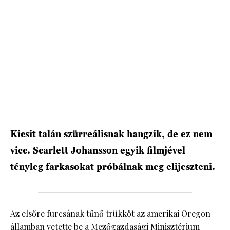
HÍRLEVÉL
Kicsit talán szürreálisnak hangzik, de ez nem
vicc. Scarlett Johansson egyik filmjével
tényleg farkasokat próbálnak meg elijeszteni.
Az elsőre furcsának tűnő trükköt az amerikai Oregon
államban vetette be a Mezőgazdasági Minisztérium