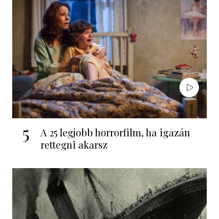
5
A 25 legjobb horrorfilm, ha igazán
rettegni akarsz