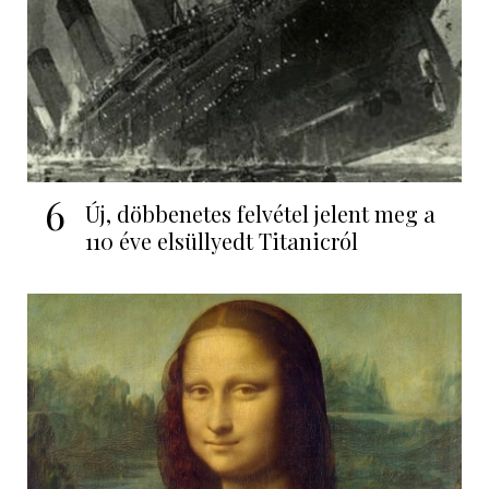
6
Új, döbbenetes felvétel jelent meg a
110 éve elsüllyedt Titanicról