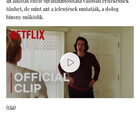
az alkotás efféle újrahasznosítása valóban érdekesnek
tűnhet, de mint azt a jelentések mutatják, a dolog
bizony működik.
(
via
)