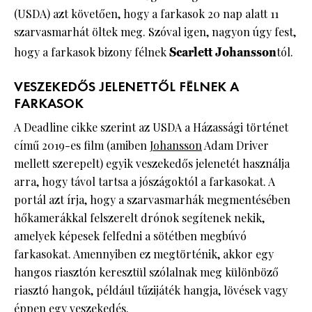
(USDA) azt követően, hogy a farkasok 20 nap alatt 11
szarvasmarhát öltek meg. Szóval igen, nagyon úgy fest,
hogy a farkasok bizony félnek
Scarlett Johansson
tól.
VESZEKEDŐS JELENETTŐL FÉLNEK A
FARKASOK
A Deadline cikke szerint az USDA a Házassági történet
című 2019-es film (amiben
Johansson
Adam Driver
mellett szerepelt) egyik veszekedős jelenetét használja
arra, hogy távol tartsa a jószágoktól a farkasokat. A
portál azt írja, hogy a szarvasmarhák megmentésében
hőkamerákkal felszerelt drónok segítenek nekik,
amelyek képesek felfedni a sötétben megbúvó
farkasokat. Amennyiben ez megtörténik, akkor egy
hangos riasztón keresztül szólalnak meg különböző
riasztó hangok, például tűzijáték hangja, lövések vagy
éppen egy veszekedés.