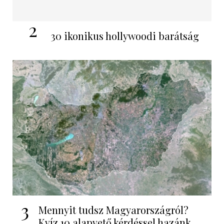
2
30 ikonikus hollywoodi barátság
3
Mennyit tudsz Magyarországról?
Kvíz 10 alapvető kérdéssel hazánk...