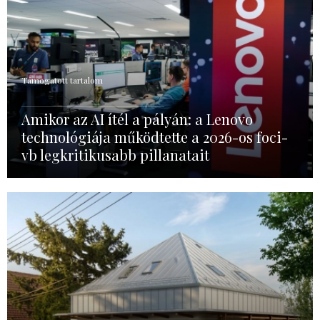
Támogatott tartalom
Amikor az AI ítél a pályán: a Lenovo
technológiája működtette a 2026-os foci-
vb legkritikusabb pillanatait