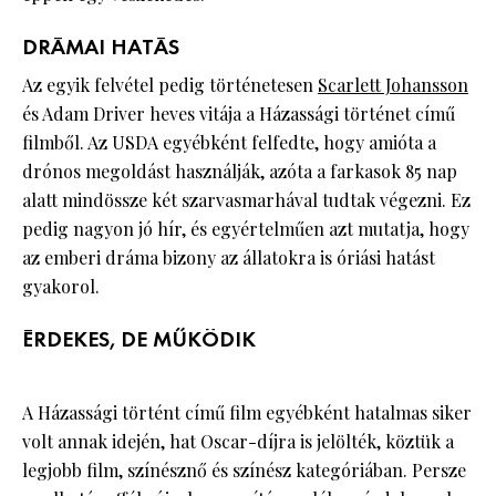
DRÁMAI HATÁS
Az egyik felvétel pedig történetesen
Scarlett Johansson
és Adam Driver heves vitája a Házassági történet című
filmből. Az USDA egyébként felfedte, hogy amióta a
drónos megoldást használják, azóta a farkasok 85 nap
alatt mindössze két szarvasmarhával tudtak végezni. Ez
pedig nagyon jó hír, és egyértelműen azt mutatja, hogy
az emberi dráma bizony az állatokra is óriási hatást
gyakorol.
ÉRDEKES, DE MŰKÖDIK
A Házassági történt című film egyébként hatalmas siker
volt annak idején, hat Oscar-díjra is jelölték, köztük a
legjobb film, színésznő és színész kategóriában. Persze