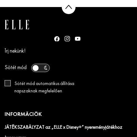
Írj nekünk!
Sötét mód
Sötét mód automatikus állítása
napszaknak megfelelően
INFORMÁCIÓK
JÁTÉKSZABÁLYZAT az „ELLE x Disney+” nyereményjátékhoz