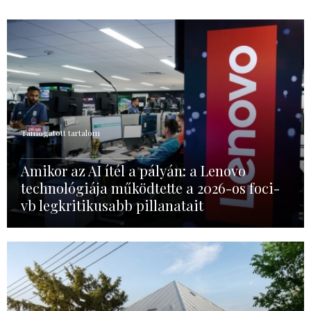
Támogatott tartalom
Amikor az AI ítél a pályán: a Lenovo
technológiája működtette a 2026-os foci-
vb legkritikusabb pillanatait