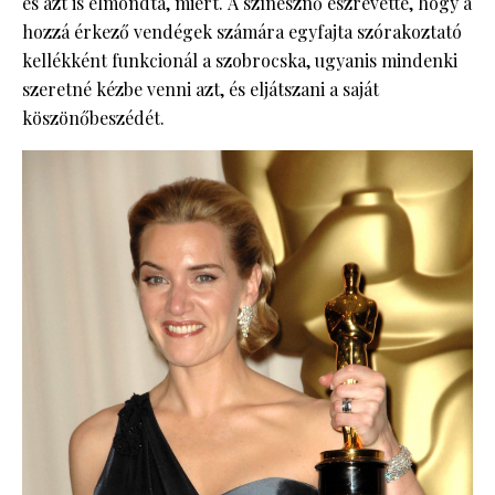
és azt is elmondta, miért. A színésznő észrevette, hogy a
hozzá érkező vendégek számára egyfajta szórakoztató
kellékként funkcionál a szobrocska, ugyanis mindenki
szeretné kézbe venni azt, és eljátszani a saját
köszönőbeszédét.