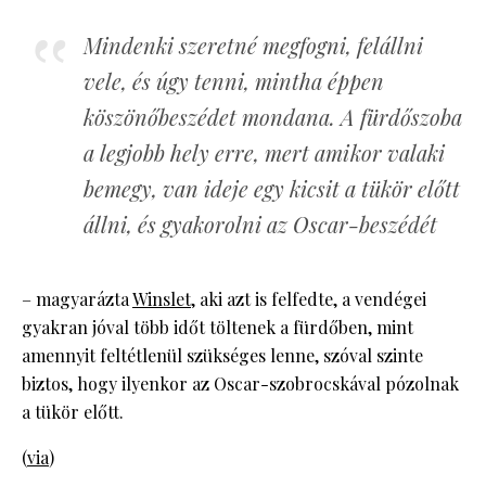
Mindenki szeretné megfogni, felállni
vele, és úgy tenni, mintha éppen
köszönőbeszédet mondana. A fürdőszoba
a legjobb hely erre, mert amikor valaki
bemegy, van ideje egy kicsit a tükör előtt
állni, és gyakorolni az Oscar-beszédét
– magyarázta
Winslet
, aki azt is felfedte, a vendégei
gyakran jóval több időt töltenek a fürdőben, mint
amennyit feltétlenül szükséges lenne, szóval szinte
biztos, hogy ilyenkor az Oscar-szobrocskával pózolnak
a tükör előtt.
(
via
)