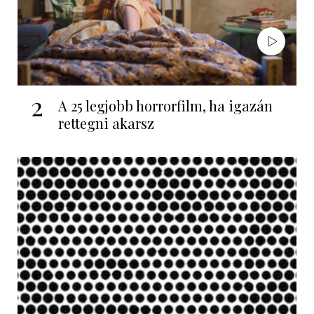
2
A 25 legjobb horrorfilm, ha igazán
rettegni akarsz