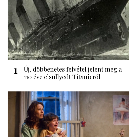
1
Új, döbbenetes felvétel jelent meg a
110 éve elsüllyedt Titanicról