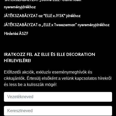
nyereményjátékhoz
JÁTÉKSZABÁLYZAT az "ELLE x JYSK" játékhoz
JÁTÉKSZABÁLYZAT a „ELLE x Tweezerman” nyereményjátékhoz
Hirdetési ÁSZF
IRATKOZZ FEL AZ ELLE ÉS ELLE DECORATION
HÍRLEVELÉRE!
Előfizetői akciók, exkluzív eseménymeghívók és
cikkajánlók. Értesülj elsőként a velünk kapcsolatos hírekről
és less be a kulisszák mögé!