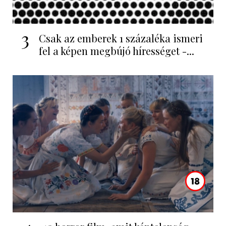
3
Csak az emberek 1 százaléka ismeri
fel a képen megbújó hírességet -...