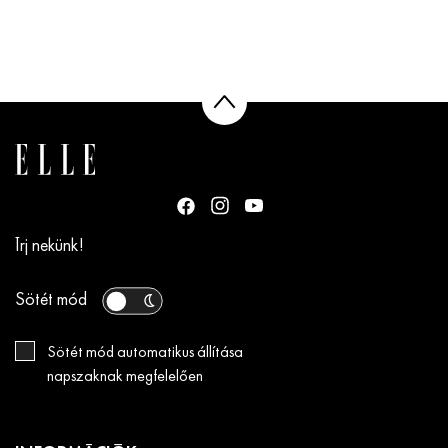
Írj nekünk!
Sötét mód
Sötét mód automatikus állítása
napszaknak megfelelően