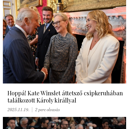
Hoppá! Kate Winslet áttetsző csipkeruhában
találkozott Károly királlyal
2025.11.19.
2 perc olvasás