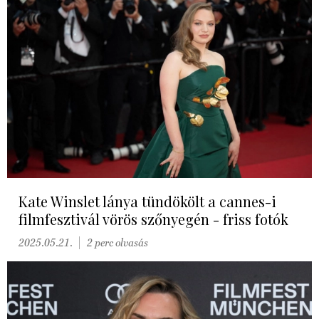
Kate Winslet lánya tündökölt a cannes-i
filmfesztivál vörös szőnyegén - friss fotók
2025.05.21.
2 perc olvasás