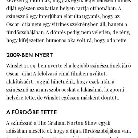
kevesen gondolnák, hogy az egyik legértékesebb filmes
díját egészen szokatlan helyen tartja otthonában. A
színésznő egy interjúban elárulta ugyanis, hogy az
Oscar-díja nem egy vitrines szekrényben áll, hanem a
fürdőszobájában. A döntés pedig nem véletlen, de tény,
hogy kifejezetten humoros oka volt rá, hogy oda tette.
2009-BEN NYERT
Winslet
2009-ben nyerte el a legjobb színésznőnek járó
Oscar-díjat A felolvasó című filmben nyújtott
alakításáért. Joggal hihetnénk, hogy ezek után a
színésznő az aranyszobrocskát a lakásának központi
helyére tette, de Winslet egészen másként döntött.
A FÜRDŐBE TETTE
A színésznő a The Graham Norton Show egyik
adásában mesélte el, hogy a díja a fürdőszobájában van,