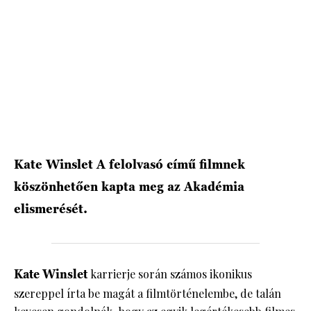
HÍRLEVÉL
Kate Winslet A felolvasó című filmnek
köszönhetően kapta meg az Akadémia
elismerését.
Kate Winslet
karrierje során számos ikonikus
szereppel írta be magát a filmtörténelembe, de talán