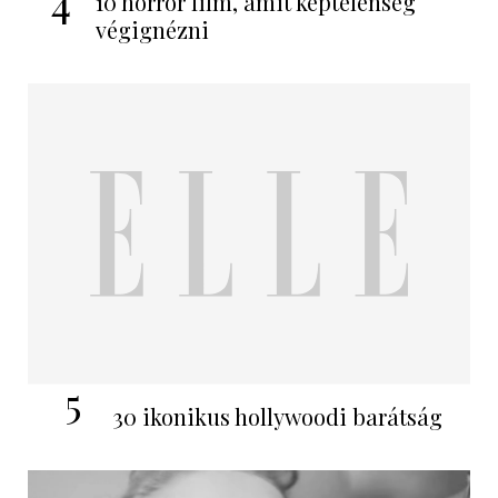
4
10 horror film, amit képtelenség
végignézni
5
30 ikonikus hollywoodi barátság