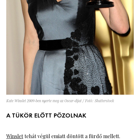
Kate Winslet 2009-ben nyerte meg az Oscar-díjat / Fotó: Shutterstock
A TÜKÖR ELŐTT PÓZOLNAK
Winslet
tehát végül emiatt döntött a fürdő mellett.