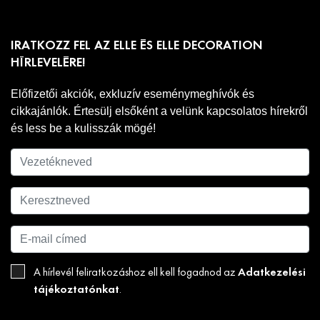
IRATKOZZ FEL AZ ELLE ÉS ELLE DECORATION
HÍRLEVELÉRE!
Előfizetői akciók, exkluzív eseménymeghívók és
cikkajánlók. Értesülj elsőként a velünk kapcsolatos hírekről
és less be a kulisszák mögé!
Adatkezelési
A hírlevél feliratkozáshoz ell kell fogadnod az
tájékoztatónkat
.