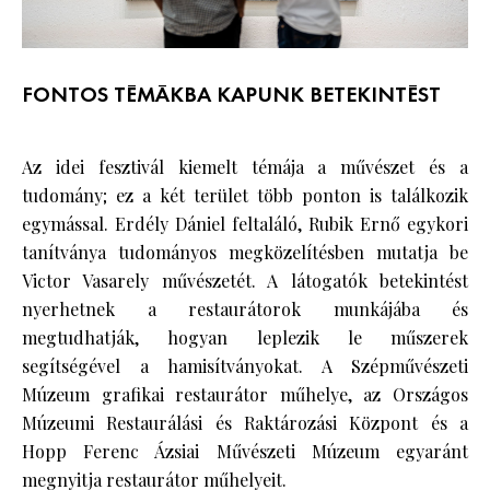
FONTOS TÉMÁKBA KAPUNK BETEKINTÉST
Az idei fesztivál kiemelt témája a művészet és a
tudomány; ez a két terület több ponton is találkozik
egymással. Erdély Dániel feltaláló, Rubik Ernő egykori
tanítványa tudományos megközelítésben mutatja be
Victor Vasarely művészetét. A látogatók betekintést
nyerhetnek a restaurátorok munkájába és
megtudhatják, hogyan leplezik le műszerek
segítségével a hamisítványokat. A Szépművészeti
Múzeum grafikai restaurátor műhelye, az Országos
Múzeumi Restaurálási és Raktározási Központ és a
Hopp Ferenc Ázsiai Művészeti Múzeum egyaránt
megnyitja restaurátor műhelyeit.