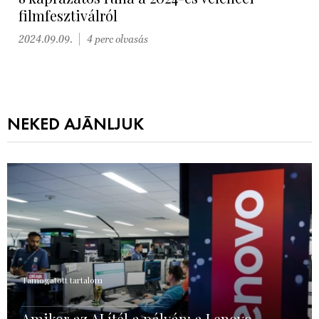
filmfesztiválról
2024.09.09.
4 perc olvasás
NEKED AJÁNLJUK
Támogatott tartalom
Amikor az AI ítél a pályán: a Lenovo