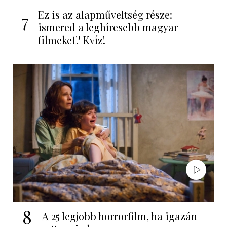
Ez is az alapműveltség része:
7
ismered a leghíresebb magyar
filmeket? Kvíz!
8
A 25 legjobb horrorfilm, ha igazán