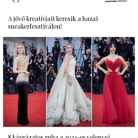
A jövő kreatívjait keresik a hazai
sneakerfesztiválon!
8 káprázatos ruha a 2024-es velencei