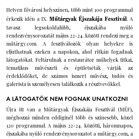
Hetven fővárosi helyszínen, több mint 100 programmal
érkezik idén a IX.
Műtárgyak Éjszakája Fesztivál
. A
tavasz legsokoldalúbb, éjszakába nyúló
rendezvénysorozatát május 22-24. között rendezi meg a
műtárgy.com. A fesztiválozók olyan helyekre is
eljuthatnak ezeken a napokon, ahol ritkán fogadnak
látogatókat. Feltárulnak a restaurátor műhelyek titkai,
tematikus művészeti és épületséták várják az
érdeklődőket, de számos ismert művész, tudós és
galerista is személyesen találkozik a résztvevőkkel.
A LÁTOGATÓK NEM FOGNAK UNATKOZNI
Újra itt van a Műtárgyak Éjszakája Fesztivál (MÉF),
méghozzá minden eddiginél több és színesebb, közel
120 programmal. A május 22-24. közötti, háromnapos,
éjszakába nyúló rendezvénysorozatot a műtárgy.com, a