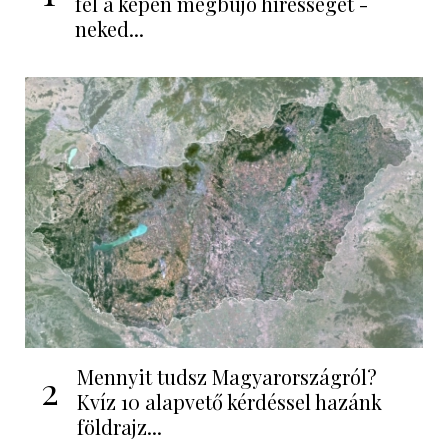
fel a képen megbújó hírességet -
neked...
Mennyit tudsz Magyarországról?
2
Kvíz 10 alapvető kérdéssel hazánk
földrajz...