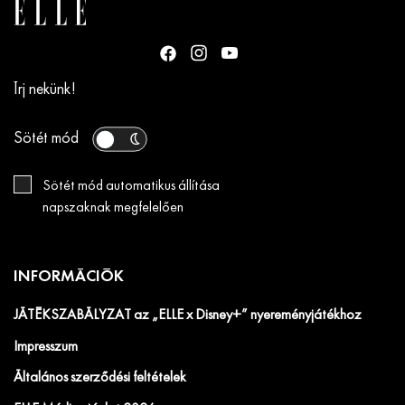
Írj nekünk!
Sötét mód
Sötét mód automatikus állítása
napszaknak megfelelően
INFORMÁCIÓK
JÁTÉKSZABÁLYZAT az „ELLE x Disney+” nyereményjátékhoz
Impresszum
Általános szerződési feltételek