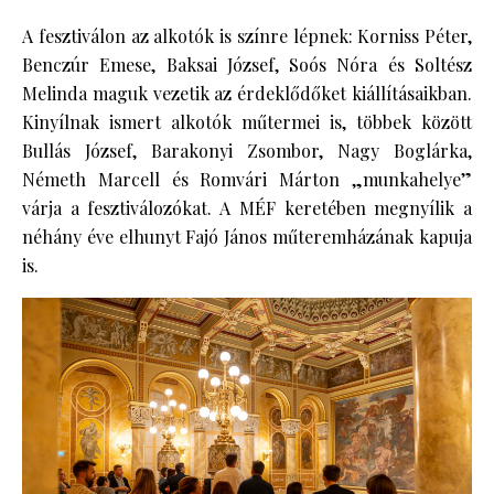
A fesztiválon az alkotók is színre lépnek: Korniss Péter,
Benczúr Emese, Baksai József, Soós Nóra és Soltész
Melinda maguk vezetik az érdeklődőket kiállításaikban.
Kinyílnak ismert alkotók műtermei is, többek között
Bullás József, Barakonyi Zsombor, Nagy Boglárka,
Németh Marcell és Romvári Márton „munkahelye”
várja a fesztiválozókat. A MÉF keretében megnyílik a
néhány éve elhunyt Fajó János műteremházának kapuja
is.