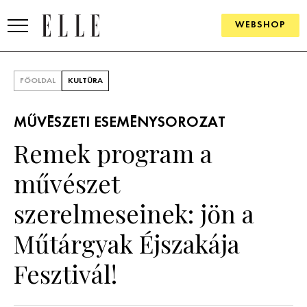
WEBSHOP
DIVAT
FŐOLDAL
KULTÚRA
ELLE DIGITAL
MŰVÉSZETI ESEMÉNYSOROZAT
GOURMET AWARDS
Remek program a
SZÉPSÉG
művészet
KULTÚRA
szerelmeseinek: jön a
PSZICHÉ
Műtárgyak Éjszakája
Fesztivál!
ÉLETMÓD
PÁRKAPCSOLAT