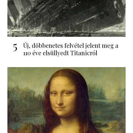
5
Új, döbbenetes felvétel jelent meg a
110 éve elsüllyedt Titanicról