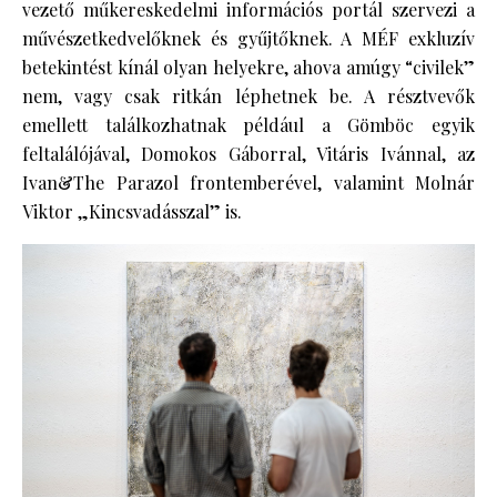
vezető műkereskedelmi információs portál szervezi a
művészetkedvelőknek és gyűjtőknek. A MÉF exkluzív
betekintést kínál olyan helyekre, ahova amúgy “civilek”
nem, vagy csak ritkán léphetnek be. A résztvevők
emellett találkozhatnak például a Gömböc egyik
feltalálójával, Domokos Gáborral, Vitáris Ivánnal, az
Ivan&The Parazol frontemberével, valamint Molnár
Viktor „Kincsvadásszal” is.