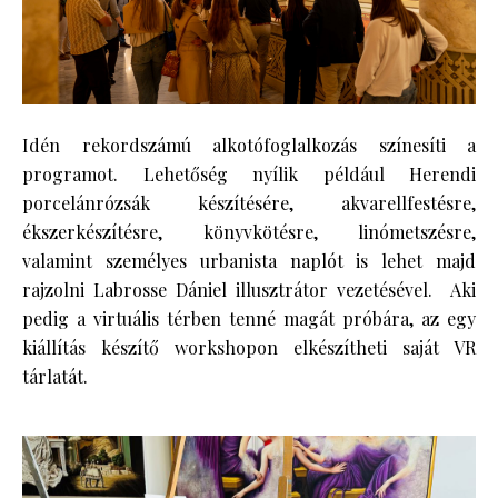
Idén rekordszámú alkotófoglalkozás színesíti a
programot. Lehetőség nyílik például Herendi
porcelánrózsák készítésére, akvarellfestésre,
ékszerkészítésre, könyvkötésre, linómetszésre,
valamint személyes urbanista naplót is lehet majd
rajzolni Labrosse Dániel illusztrátor vezetésével. Aki
pedig a virtuális térben tenné magát próbára, az egy
kiállítás készítő workshopon elkészítheti saját VR
tárlatát.