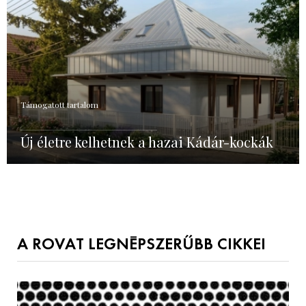
Támogatott tartalom
Új életre kelhetnek a hazai Kádár-kockák
A ROVAT LEGNÉPSZERŰBB CIKKEI