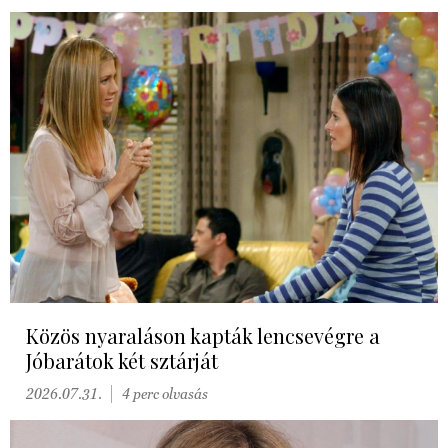
Közös nyaraláson kapták lencsevégre a
Jóbarátok két sztárját
2026.07.31.
4 perc olvasás