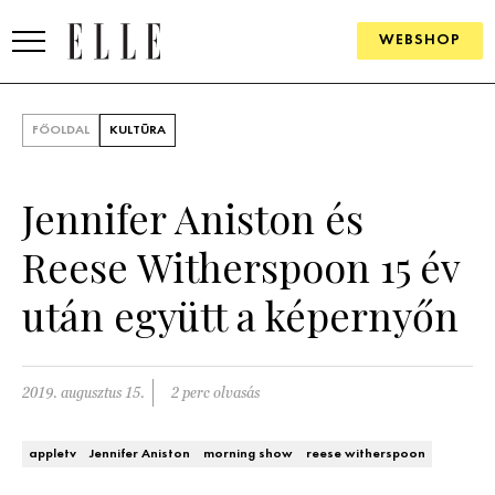
WEBSHOP
DIVAT
FŐOLDAL
KULTÚRA
ELLE DIGITAL
Jennifer Aniston és
GOURMET AWARDS
Reese Witherspoon 15 év
SZÉPSÉG
után együtt a képernyőn
KULTÚRA
PSZICHÉ
2019. augusztus 15.
2 perc olvasás
ÉLETMÓD
appletv
Jennifer Aniston
morning show
reese witherspoon
PÁRKAPCSOLAT