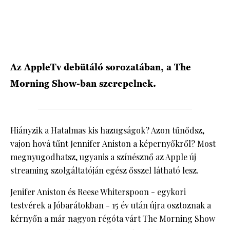
HÍRLEVÉL
Az AppleTv debütáló sorozatában, a The
Morning Show-ban szerepelnek.
Hiányzik a Hatalmas kis hazugságok? Azon tűnődsz,
vajon hová tűnt Jennifer Aniston a képernyőkről? Most
megnyugodhatsz, ugyanis a színésznő az Apple új
streaming szolgáltatóján egész ősszel látható lesz.
Jenifer Aniston és Reese Whiterspoon - egykori
testvérek a Jóbarátokban - 15 év után újra osztoznak a
kérnyőn a már nagyon régóta várt The Morning Show