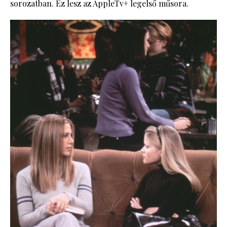
sorozatban. Ez lesz az AppleTv+ legelső műsora.