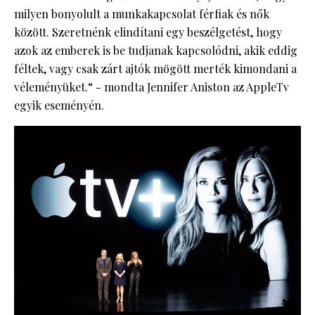
milyen bonyolult a munkakapcsolat férfiak és nők
között. Szeretnénk elindítani egy beszélgetést, hogy
azok az emberek is be tudjanak kapcsolódni, akik eddig
féltek, vagy csak zárt ajtók mögött merték kimondani a
véleményüket.“ - mondta Jennifer Aniston az AppleTv
egyik eseményén.