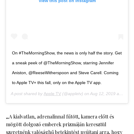
View this post on Instagram
On #TheMorningShow, the news is only half the story. Get
a sneak peek of @TheMorningShow, starring Jennifer
Aniston, @ReeseWitherspoon and Steve Carell. Coming
to Apple TV+ this fall, only on the Apple TV app.
A post shared by
Apple TV
(@appletv) on
Aug 12, 2019 at 7:03am PDT
„A kialvatlan, adrenalinnal fűtött, kamera előtt és
mögött dolgozó emberek prizmáján keresztül
szeretnénk valósághű betekintést nyújtani arra, hogy