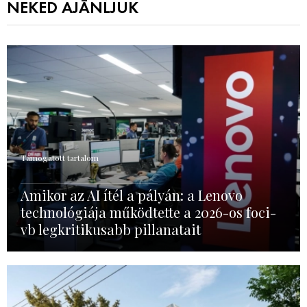
NEKED AJÁNLJUK
Támogatott tartalom
Amikor az AI ítél a pályán: a Lenovo
technológiája működtette a 2026-os foci-
vb legkritikusabb pillanatait