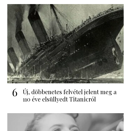
6
Új, döbbenetes felvétel jelent meg a
110 éve elsüllyedt Titanicról