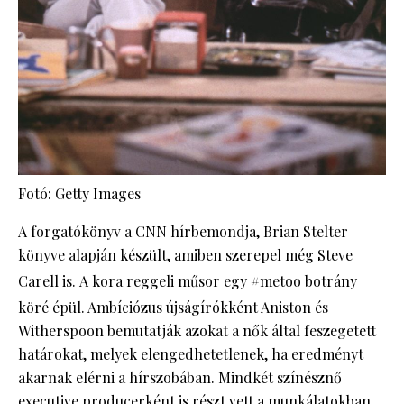
Fotó: Getty Images
A forgatókönyv a CNN hírbemondja, Brian Stelter
könyve alapján készült, amiben szerepel még Steve
Carell is.
A kora reggeli műsor egy #metoo botrány
köré épül. Ambíciózus újságírókként Aniston és
Witherspoon bemutatják azokat a nők által feszegetett
határokat, melyek elengedhetetlenek, ha eredményt
akarnak elérni a hírszobában. Mindkét színésznő
executive producerként is részt vett a munkálatokban.