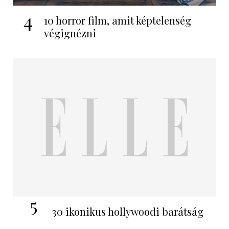
4
10 horror film, amit képtelenség
végignézni
5
30 ikonikus hollywoodi barátság