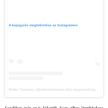
A bejegyzés megtekintése az Instagramon
Rotten Tomatoes (@rottentomatoes) által megosztott bejegyzés
Korábban már az is kiderült, hogy Albus Dumbledore