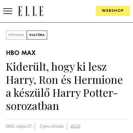
WEBSHOP
DIVAT
FŐOLDAL
KULTÚRA
ELLE DIGITAL
HBO MAX
GOURMET AWARDS
Kiderült, hogy ki lesz
SZÉPSÉG
Harry, Ron és Hermione
KULTÚRA
a készülő Harry Potter-
PSZICHÉ
sorozatban
ÉLETMÓD
2025. május 27.
2 perc olvasás
ELLE
PÁRKAPCSOLAT