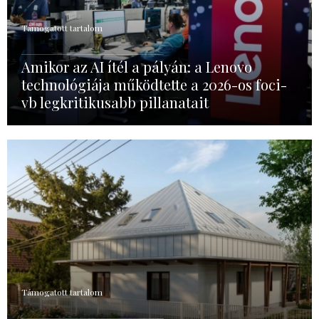
Támogatott tartalom
Amikor az AI ítél a pályán: a Lenovo
technológiája működtette a 2026-os foci-
vb legkritikusabb pillanatait
Támogatott tartalom