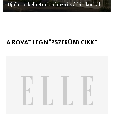
Új életre kelhetnek a hazai Kádár-kockák
A ROVAT LEGNÉPSZERŰBB CIKKEI