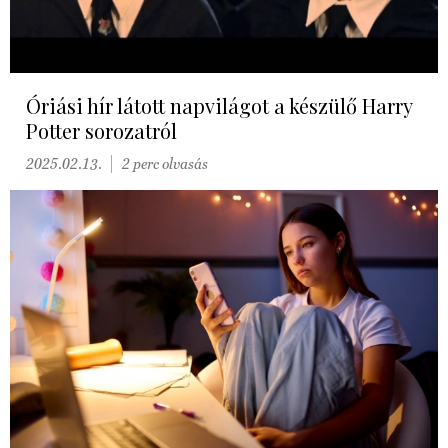
Óriási hír látott napvilágot a készülő Harry
Potter sorozatról
2025.02.13.
2 perc olvasás