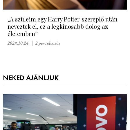
„A szüleim egy Harry Potter-szereplő után
neveztek el, ez a legkínosabb dolog az
életemben”
2023.10.24.
2 perc olvasás
NEKED AJÁNLJUK