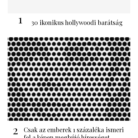
1
30 ikonikus hollywoodi barátság
2
Csak az emberek 1 százaléka ismeri
fel a képen megbújó hírességet -...