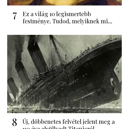
7
Ez a világ 10 legismertebb
festménye. Tudod, melyiknek mi...
8
Új, döbbenetes felvétel jelent meg a
110 éve elsüllyedt Titanicról