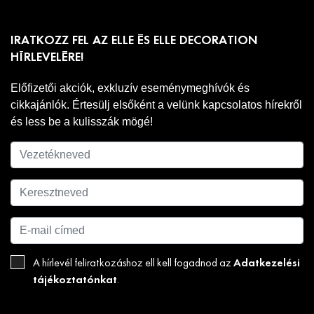
IRATKOZZ FEL AZ ELLE ÉS ELLE DECORATION
HÍRLEVELÉRE!
Előfizetői akciók, exkluzív eseménymeghívók és
cikkajánlók. Értesülj elsőként a velünk kapcsolatos hírekről
és less be a kulisszák mögé!
Adatkezelési
A hírlevél feliratkozáshoz ell kell fogadnod az
tájékoztatónkat
.