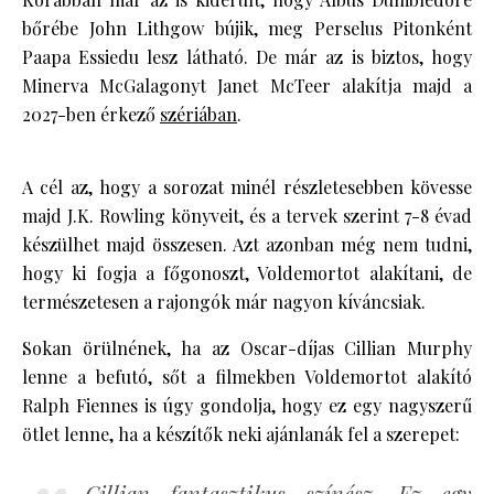
bőrébe John Lithgow bújik, meg Perselus Pitonként
Paapa Essiedu lesz látható. De már az is biztos, hogy
Minerva McGalagonyt Janet McTeer alakítja majd a
2027-ben érkező
szériában
.
A cél az, hogy a sorozat minél részletesebben kövesse
majd J.K. Rowling könyveit, és a tervek szerint 7-8 évad
készülhet majd összesen. Azt azonban még nem tudni,
hogy ki fogja a főgonoszt, Voldemortot alakítani, de
természetesen a rajongók már nagyon kíváncsiak.
Sokan örülnének, ha az Oscar-díjas Cillian Murphy
lenne a befutó, sőt a filmekben Voldemortot alakító
Ralph Fiennes is úgy gondolja, hogy ez egy nagyszerű
ötlet lenne, ha a készítők neki ajánlanák fel a szerepet:
Cillian fantasztikus színész. Ez egy