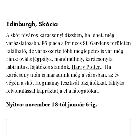
Edinburgh, Skócia
A skót főváros karácsonyi díszben, ha lehet, még
varázslatosabb. Fő piaca a Princes St. Gardens területén
található, de városszerte több meglepetés is vár még
ránk: ovális jégpálya, manóműhely, karácsonyfa
labirintus, fajátékos standok,
Harry Potter
... Ha
karácsony után is maradunk még a városban, az év
végén a skót Hogmanay fesztivál tűzijátékkal, fáklyás
felvonulással kápráztatja el a látogatókat.
Nyitva: november 18-tól január 6-ig.