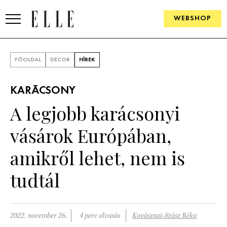
WEBSHOP
DIVAT
FŐOLDAL
DECOR
HÍREK
ELLE DIGITAL
KARÁCSONY
GOURMET AWARDS
A legjobb karácsonyi
SZÉPSÉG
vásárok Európában,
KULTÚRA
amikről lehet, nem is
PSZICHÉ
tudtál
ÉLETMÓD
2022. november 26.
4 perc olvasás
Kovásznai-Szász Réka
PÁRKAPCSOLAT