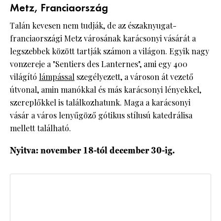
Metz, Franciaország
Talán kevesen nem tudják, de az északnyugat-
franciaországi Metz városának karácsonyi vásárát a
legszebbek között tartják számon a világon. Egyik nagy
vonzereje a "Sentiers des Lanternes", ami egy 400
világító
lámpással
szegélyezett, a városon át vezető
útvonal, amin manókkal és más karácsonyi lényekkel,
szereplőkkel is találkozhatunk. Maga a karácsonyi
vásár a város lenyűgöző gótikus stílusú katedrálisa
mellett található.
Nyitva: november 18-tól december 30-ig.