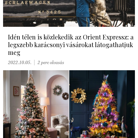
Idén télen is közlekedik az Orient Expressz: a
legszebb karácsonyi vásárokat látogathatjuk
meg
2022.10.05.
2 perc olvasás