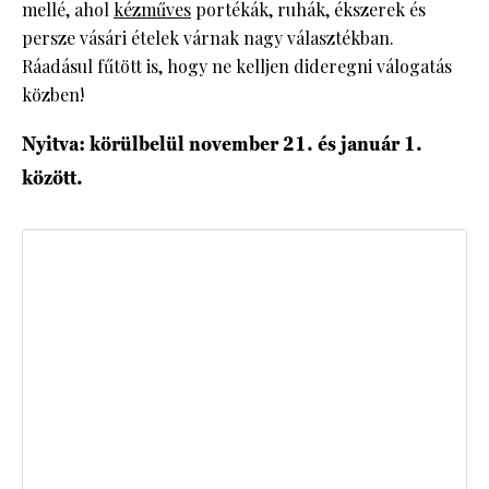
mellé, ahol
kézműves
portékák, ruhák, ékszerek és
persze vásári ételek várnak nagy választékban.
Ráadásul fűtött is, hogy ne kelljen dideregni válogatás
közben!
Nyitva: körülbelül november 21. és január 1.
között.