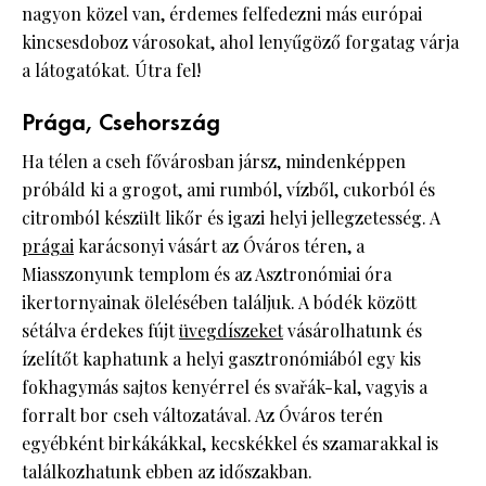
nagyon közel van, érdemes felfedezni más európai
kincsesdoboz városokat, ahol lenyűgöző forgatag várja
a látogatókat. Útra fel!
Prága, Csehország
Ha télen a cseh fővárosban jársz, mindenképpen
próbáld ki a grogot, ami rumból, vízből, cukorból és
citromból készült likőr és igazi helyi jellegzetesség. A
prágai
karácsonyi vásárt az Óváros téren, a
Miasszonyunk templom és az Asztronómiai óra
ikertornyainak ölelésében találjuk. A bódék között
sétálva érdekes fújt
üvegdíszeket
vásárolhatunk és
ízelítőt kaphatunk a helyi gasztronómiából egy kis
fokhagymás sajtos kenyérrel és svařák-kal, vagyis a
forralt bor cseh változatával. Az Óváros terén
egyébként birkákákkal, kecskékkel és szamarakkal is
találkozhatunk ebben az időszakban.