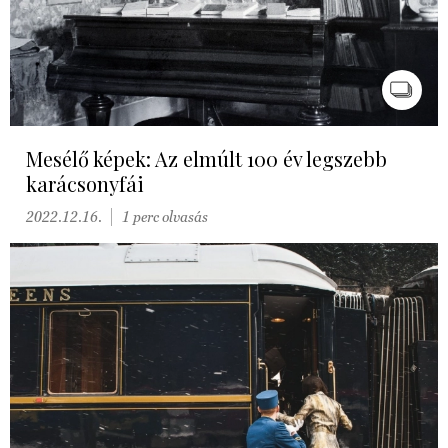
Mesélő képek: Az elmúlt 100 év legszebb
karácsonyfái
2022.12.16.
1 perc olvasás