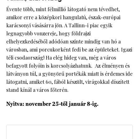
Évente több, mint félmillió látogató nem tévedhet,
amikor erre a középkori hangulatú, észak-európai
karácsonyi vásásárra jön. A Tallinn-i piac egyik
legnagyobb vonzereje, hogy földrajzi
elhelyezkedéséből adódóan szinte mindig van hó a
városban, ami porcukorként fedi be az épületeket. Igazi
téli csodaország! Ha elég hideg van, még a város
befagyott folyóin is korcsolyázhatunk. Az élményen és
látványon túl, a gyönyörű portékák miatt is érdemes ide
látogatni, amiket 60, fából készült, virágokkal díszített
stand kínál a város főterén.
Nyitva: november 25-től január 8-ig.