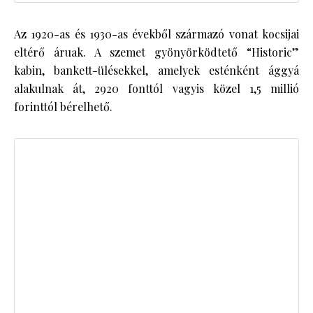
Az 1920-as és 1930-as évekből származó vonat kocsijai
eltérő áruak. A szemet gyönyörködtető “Historic”
kabin, bankett-ülésekkel, amelyek esténként ággyá
alakulnak át, 2920 fonttól vagyis közel 1,5 millió
forinttól bérelhető.