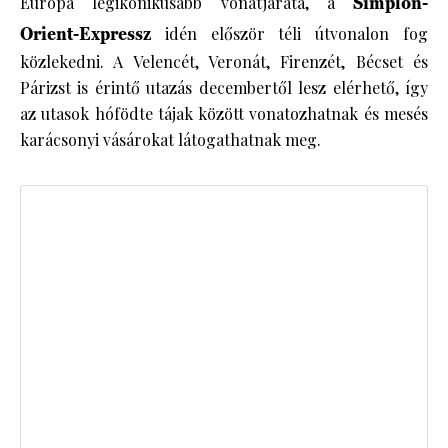
Európa legikonikusabb vonatjárata, a
Simplon-
Orient-Expressz
idén először téli útvonalon fog
közlekedni. A Velencét, Veronát, Firenzét, Bécset és
Párizst is érintő utazás decembertől lesz elérhető, így
az utasok hófödte tájak között vonatozhatnak és mesés
karácsonyi vásárokat látogathatnak meg.