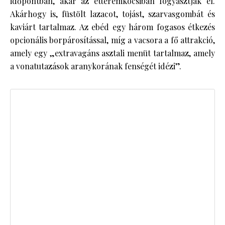
időpontban, akár az étteremkocsiban fogyasztják el.
Akárhogy is, füstölt lazacot, tojást, szarvasgombát és
kaviárt tartalmaz. Az ebéd egy három fogasos étkezés
opcionális borpárosítással, míg a vacsora a fő attrakció,
amely egy „extravagáns asztali menüt tartalmaz, amely
a vonatutazások aranykorának fenségét idézi”.