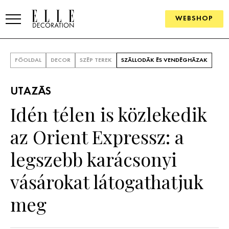
WEBSHOP
ELLE.HU
FŐOLDAL
DECOR
SZÉP TEREK
SZÁLLODÁK ÉS VENDÉGHÁZAK
HÍREK
UTAZÁS
TRENDEK
Idén télen is közlekedik
SZOBÁK
az Orient Expressz: a
Konyha
ÖTLETEK
legszebb karácsonyi
Fürdőszoba
SZÉP TEREK
vásárokat látogathatjuk
Nappali
Szállodák és vendégházak
WEBSHOP
meg
Hálószoba
Lakások