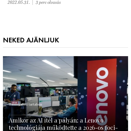
2022.05.31.
3 perc olvasás
NEKED AJÁNLJUK
Támogatott tartalom
Amikor az AI ítél a pályán: a Lenovo
technológiája működtette a 2026-os foci-