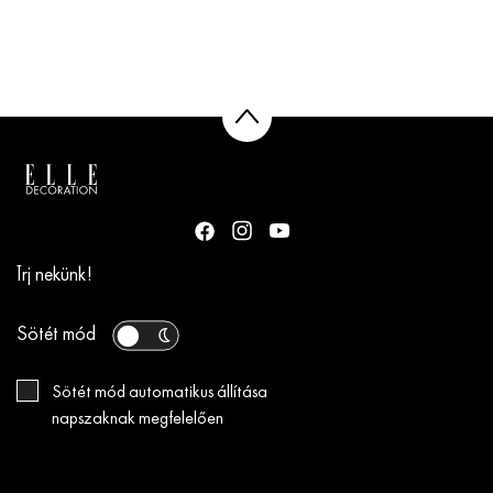
Írj nekünk!
Sötét mód
Sötét mód automatikus állítása
napszaknak megfelelően