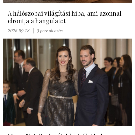
A hálószobai világítási hiba, ami azonnal
elrontja a hangulatot
2025.09.18.
3 perc olvasás