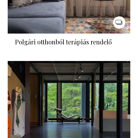
Polgári otthonból terápiás rendelő