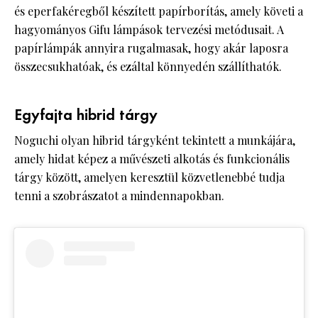
és eperfakéregből készített papírborítás, amely követi a
hagyományos Gifu lámpások tervezési metódusait. A
papírlámpák annyira rugalmasak, hogy akár laposra
összecsukhatóak, és ezáltal könnyedén szállíthatók.
Egyfajta hibrid tárgy
Noguchi olyan hibrid tárgyként tekintett a munkájára,
amely hidat képez a művészeti alkotás és funkcionális
tárgy között, amelyen keresztül közvetlenebbé tudja
tenni a szobrászatot a mindennapokban.