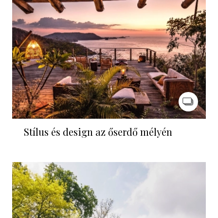
Stílus és design az őserdő mélyén