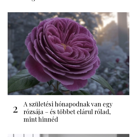
A születési hónapodnak van egy
2
rózsája – és többet elárul rólad,
mint hinnéd