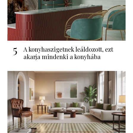
5
A konyhaszigetnek leáldozott, ezt
akarja mindenki a konyhába