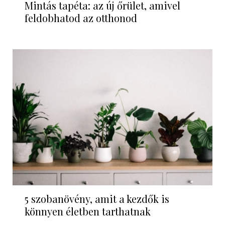
Mintás tapéta: az új őrület, amivel
feldobhatod az otthonod
5 szobanövény, amit a kezdők is
könnyen életben tarthatnak