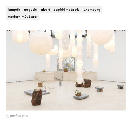
Kert és terasz
HÍRLEVÉL
lámpák
noguchi
akari
papírlámpások
luxemburg
modern művészet
© mudam.com