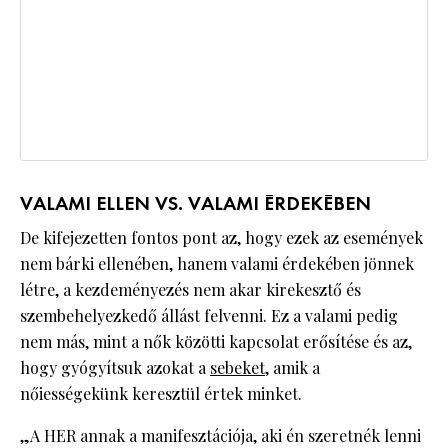
VALAMI ELLEN VS. VALAMI ÉRDEKÉBEN
De kifejezetten fontos pont az, hogy ezek az események
nem bárki ellenében, hanem valami érdekében jönnek
létre, a kezdeményezés nem akar kirekesztő és
szembehelyezkedő állást felvenni. Ez a valami pedig
nem más, mint a nők közötti kapcsolat erősítése és az,
hogy gyógyítsuk azokat a
sebeket
, amik a
nőiességekünk keresztül értek minket.
„A HER annak a manifesztációja, aki én szeretnék lenni