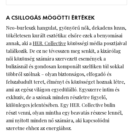
A CSILLOGÁS MÖGÖTTI ÉRTÉKEK
Neo-burleszk hangulat, gyönyörű nők, dekadens luxus,
tökéletesen kurált esztétika: elsőre ezek a benyomásai
annak, aki a
HER. Collective
közösségi média posztjaival
találkozik. De ez ne tévesszen meg senkit, a kizárólag
női közönség számára szervezett események a
bulizásnál és gondosan komponált szelfiken túl sokkal
többről szólnak – olyan biztonságos, elfogadó és
felszabadult teret, élményt és közösséget hoznak létre,
ami az egész világon egyedülálló. Egyszerre intim és
exkluzív, de a szónak minden részletre figyelő,
különleges jelentésében. Egy HER. Collective bulin
részt venni, olyan mintha egy beavatás részese lennél,
ami nyitott minden nő számára, aki kapcsolódni
szeretne ehhez az energiához.