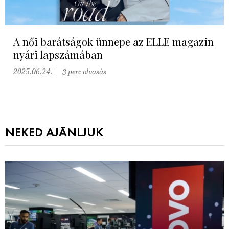
A női barátságok ünnepe az ELLE magazin
nyári lapszámában
2025.06.24.
3 perc olvasás
NEKED AJÁNLJUK