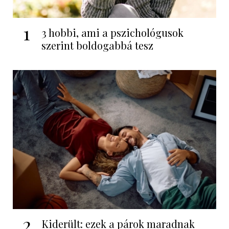
1
3 hobbi, ami a pszichológusok
szerint boldogabbá tesz
2
Kiderült: ezek a párok maradnak