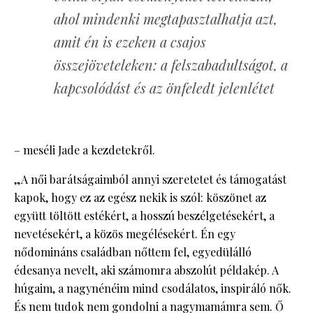
ahol mindenki megtapasztalhatja azt,
amit én is ezeken a csajos
összejöveteleken: a felszabadultságot, a
kapcsolódást és az önfeledt jelenlétet
– meséli Jade a kezdetekről.
„A női barátságaimból annyi szeretetet és támogatást
kapok, hogy ez az egész nekik is szól: köszönet az
együtt töltött estékért, a hosszú beszélgetésekért, a
nevetésekért, a közös megélésekért. Én egy
nődomináns családban nőttem fel, egyedülálló
édesanya nevelt, aki számomra abszolút példakép. A
húgaim, a nagynénéim mind csodálatos, inspiráló nők.
És nem tudok nem gondolni a nagymamámra sem. Ő