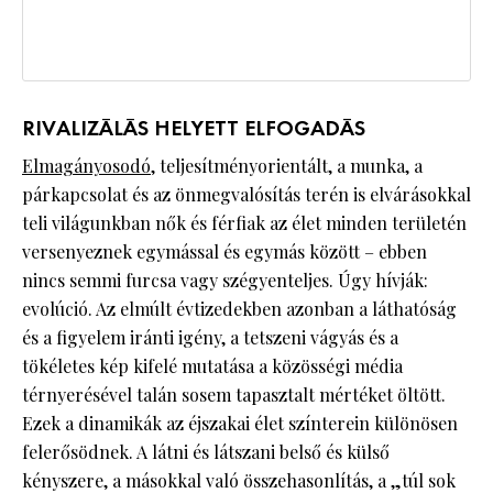
RIVALIZÁLÁS HELYETT ELFOGADÁS
Elmagányosodó
, teljesítményorientált, a munka, a
párkapcsolat és az önmegvalósítás terén is elvárásokkal
teli világunkban nők és férfiak az élet minden területén
versenyeznek egymással és egymás között – ebben
nincs semmi furcsa vagy szégyenteljes. Úgy hívják:
evolúció. Az elmúlt évtizedekben azonban a láthatóság
és a figyelem iránti igény, a tetszeni vágyás és a
tökéletes kép kifelé mutatása a közösségi média
térnyerésével talán sosem tapasztalt mértéket öltött.
Ezek a dinamikák az éjszakai élet színterein különösen
felerősödnek. A látni és látszani belső és külső
kényszere, a másokkal való összehasonlítás, a „túl sok