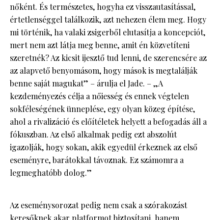
nőként. És természetes, hogyha ez visszautasítással,
értetlenséggel találkozik, azt nehezen élem meg. Hogy
mi történik, ha valaki zsigerből elutasítja a koncepciót,
mert nem azt látja meg benne, amit én közvetíteni
szeretnék? Az kicsit ijesztő tud lenni, de szerencsére az
az alapvető benyomásom, hogy mások is megtalálják
benne saját magukat” – árulja el Jade. – „A
kezdeményezés célja a nőiesség és ennek végtelen
sokféleségének ünneplése, egy olyan közeg építése,
ahol a rivalizáció és előítéletek helyett a befogadás áll a
fókuszban. Az első alkalmak pedig ezt abszolút
igazolják, hogy sokan, akik egyedül érkeznek az első
eseményre, barátokkal távoznak. Ez számomra a
legmeghatóbb dolog.”
Az eseménysorozat pedig nem csak a szórakozást
keresőknek akar platformot biztosítani, hanem