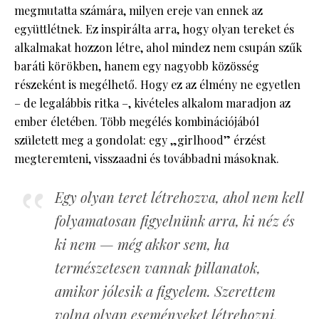
megmutatta számára, milyen ereje van ennek az
együttlétnek. Ez inspirálta arra, hogy olyan tereket és
alkalmakat hozzon létre, ahol mindez nem csupán szűk
baráti körökben, hanem egy nagyobb közösség
részeként is megélhető. Hogy ez az élmény ne egyetlen
– de legalábbis ritka –, kivételes alkalom maradjon az
ember életében. Több megélés kombinációjából
született meg a gondolat: egy „girlhood” érzést
megteremteni, visszaadni és továbbadni másoknak.
Egy olyan teret létrehozva, ahol nem kell
folyamatosan figyelnünk arra, ki néz és
ki nem — még akkor sem, ha
természetesen vannak pillanatok,
amikor jólesik a figyelem. Szerettem
volna olyan eseményeket létrehozni,