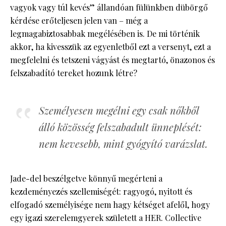
vagyok vagy túl kevés” állandóan fülünkben dübörgő
kérdése erőteljesen jelen van – még a
legmagabiztosabbak megélésében is. De mi történik
akkor, ha kivesszük az egyenletből ezt a versenyt, ezt a
megfelelni és tetszeni vágyást és megtartó, önazonos és
felszabadító tereket hozunk létre?
Személyesen megélni egy csak nőkből
álló közösség felszabadult ünneplését:
nem kevesebb, mint gyógyító varázslat.
Jade-del beszélgetve könnyű megérteni a
kezdeményezés szellemiségét: ragyogó, nyitott és
elfogadó személyisége nem hagy kétséget afelől, hogy
egy igazi szerelemgyerek született a HER. Collective