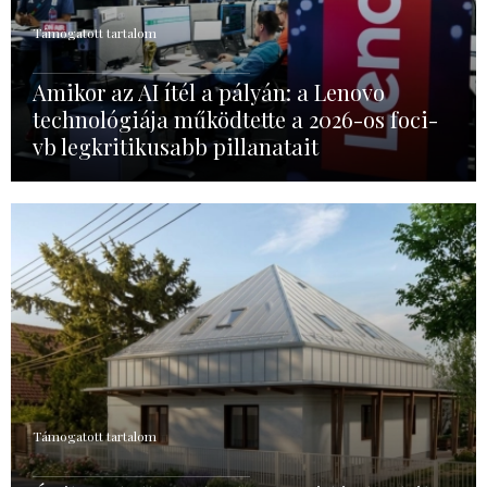
Támogatott tartalom
Amikor az AI ítél a pályán: a Lenovo
technológiája működtette a 2026-os foci-
vb legkritikusabb pillanatait
Támogatott tartalom