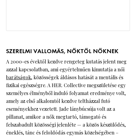
SZERELMI VALLOMÁS, NŐKTŐL NŐKNEK
A 2000-es évektől kezdve rengeteg kutatás jelent meg
azzal kapcsolatban, ami egyértelműen kimutatja a női
barátságok
, közösségek áldásos hatását a mentális és
fizikai egészségre. A HER. Collective megszületése egy
személyes élményből induló folyamat eredménye volt,
amely az első alkalomtól kezdve teltházzal futó
eseményekhez vezetett. Jade lánybúcsúja volt az a
pillanat, amikor a nők megtartó, támogató és
felszabadult közösségi jelenléte — a közös készülődés,
éneklés, tánc és feloldódás egymás közelségében –