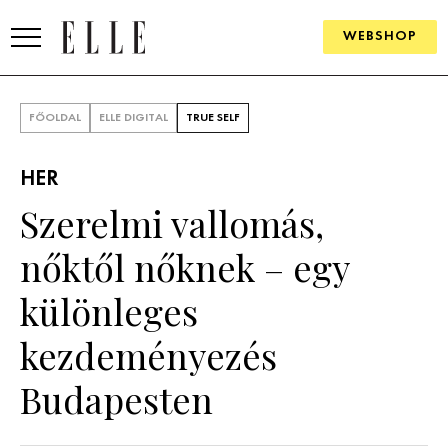
WEBSHOP
DIVAT
FŐOLDAL
ELLE DIGITAL
TRUE SELF
ELLE DIGITAL
HER
GOURMET AWARDS
Szerelmi vallomás,
SZÉPSÉG
nőktől nőknek – egy
KULTÚRA
különleges
PSZICHÉ
kezdeményezés
Budapesten
ÉLETMÓD
PÁRKAPCSOLAT