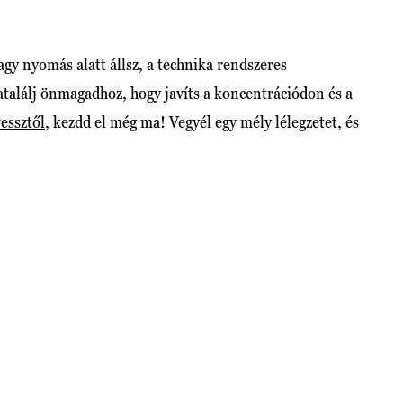
y nyomás alatt állsz, a technika rendszeres
atalálj önmagadhoz, hogy javíts a koncentrációdon és a
ressztől
, kezdd el még ma! Vegyél egy mély lélegzetet, és