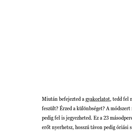
Miután befejezted a
gyakorlatot
, tedd fe
feszült? Érzed a különbséget? A módszert
pedig fel is jegyezheted. Ez a 23 másodper
erőt nyerhetsz, hosszú távon pedig óriási s