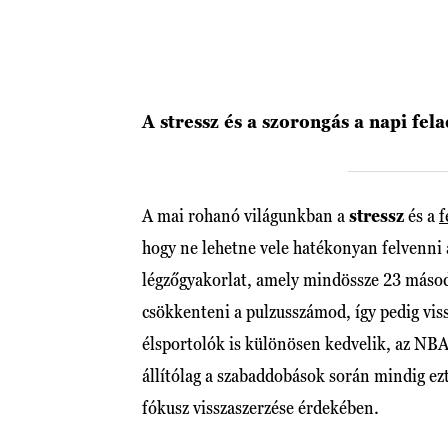
A stressz és a szorongás a napi fel
A mai rohanó világunkban a
stressz
és a
f
hogy ne lehetne vele hatékonyan felvenni 
légzőgyakorlat, amely mindössze 23 másod
csökkenteni a pulzusszámod, így pedig vissz
élsportolók is különösen kedvelik, az NBA
állítólag a szabaddobások során mindig ezt
fókusz visszaszerzése érdekében.