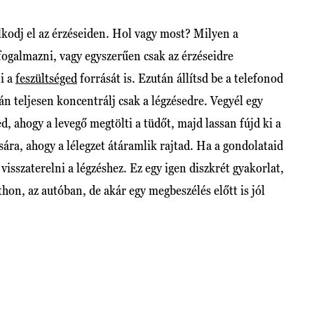
olkodj el az érzéseiden. Hol vagy most? Milyen a
galmazni, vagy egyszerűen csak az érzéseidre
ni a
feszültséged
forrását is. Ezután állítsd be a telefonod
án teljesen koncentrálj csak a légzésedre. Vegyél egy
d, ahogy a levegő megtölti a tüdőt, majd lassan fújd ki a
sára, ahogy a lélegzet átáramlik rajtad. Ha a gondolataid
isszaterelni a légzéshez. Ez egy igen diszkrét gyakorlat,
thon, az autóban, de akár egy megbeszélés előtt is jól