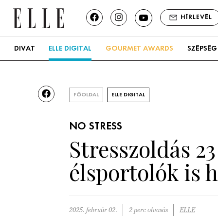
HÍRLEVÉL
DIVAT
ELLE DIGITAL
GOURMET AWARDS
SZÉPSÉG
FŐOLDAL
ELLE DIGITAL
NO STRESS
Stresszoldás 23
élsportolók is 
2025. február 02.
2 perc olvasás
ELLE