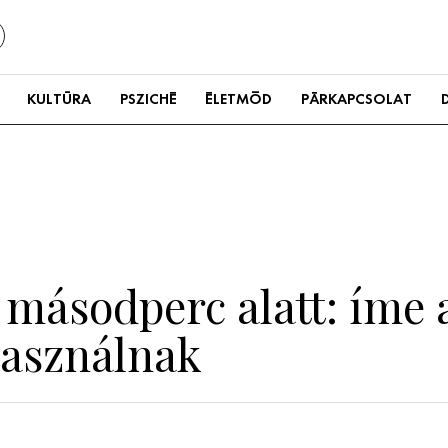
KULTÚRA
PSZICHÉ
ÉLETMÓD
PÁRKAPCSOLAT
 másodperc alatt: íme 
használnak