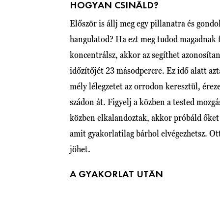
HOGYAN CSINÁLD?
Először is állj meg egy pillanatra és gond
hangulatod? Ha ezt meg tudod magadnak fo
koncentrálsz, akkor az segíthet azonosíta
időzítőjét 23 másodpercre. Ez idő alatt azt
mély lélegzetet az orrodon keresztül, éreze
szádon át. Figyelj a közben a tested mozgá
közben elkalandoztak, akkor próbáld őket v
amit gyakorlatilag bárhol elvégezhetsz. Ot
jöhet.
A GYAKORLAT UTÁN