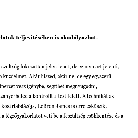
adatok teljesítésében is akadályozhat.
eszültség
fokozottan jelen lehet, de ez nem azt jelenti,
a küzdelmet. Akár hiszed, akár ne, de egy egyszerű
percet vesz igénybe, segíthet megnyugodni,
anyerheted a kontrollt a test felett. A technikát az
 kosárlabdázója, LeBron James is erre esküszik,
 a légzőgyakorlatot veti be a feszültség csökkentése és a