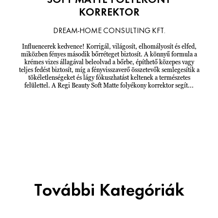
SOFT MATTE FOLYÉKONY
KORREKTOR
DREAM-HOME CONSULTING KFT.
Influencerek kedvence! Korrigál, világosít, elhomályosít és elfed,
miközben fényes második bőrréteget biztosít. A könnyű formula a
krémes vizes állagával beleolvad a bőrbe, építhető közepes vagy
teljes fedést biztosít, míg a fényvisszaverő összetevők semlegesítik a
tökéletlenségeket és lágy fókuszhatást keltenek a természetes
felülettel. A Regi Beauty Soft Matte folyékony korrektor segít...
További Kategóriák