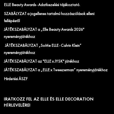
ELLE Beauty Awards - Adatkezelési tájékoztató.
SZABÁLYZAT a jogellenes tartalmú hozzászólások elleni
fellépésről
JÁTÉKSZABÁLYZAT a „Elle Beauty Awards 2026"
nyereményjátékhoz
JÁTÉKSZABÁLYZAT „SoMe ELLE - Calvin Klein”
nyereményjátékhoz
JÁTÉKSZABÁLYZAT az "ELLE x JYSK" játékhoz
JÁTÉKSZABÁLYZAT a „ELLE x Tweezerman” nyereményjátékhoz
Hirdetési ÁSZF
IRATKOZZ FEL AZ ELLE ÉS ELLE DECORATION
HÍRLEVELÉRE!