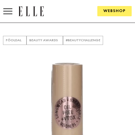
WEBSHOP
DIVAT
FŐOLDAL
BEAUTY AWARDS
#BEAUTYCHALLENGE
ELLE DIGITAL
GOURMET AWARDS
SZÉPSÉG
KULTÚRA
PSZICHÉ
ÉLETMÓD
PÁRKAPCSOLAT