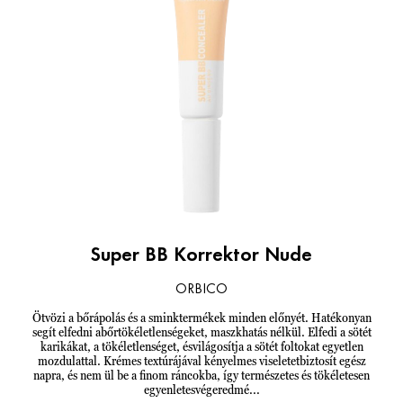
Super BB Korrektor Nude
ORBICO
Ötvözi a bőrápolás és a sminktermékek minden előnyét. Hatékonyan
segít elfedni abőrtökéletlenségeket, maszkhatás nélkül. Elfedi a sötét
karikákat, a tökéletlenséget, ésvilágosítja a sötét foltokat egyetlen
mozdulattal. Krémes textúrájával kényelmes viseletetbiztosít egész
napra, és nem ül be a finom ráncokba, így természetes és tökéletesen
egyenletesvégeredmé...