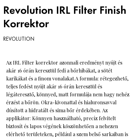
Revolution IRL Filter Finish
HÍRLEVÉL
Korrektor
REVOLUTION
Az IRL Filter korrektor azonnali eredményt nyújt és
akár 16 órán keresztül fedi a bőrhibákat, a sötét
karikákat és a finom vonalakat.A formula: rétegezhető,
teljes fedést nyújt akár 16 órán keresztül és
légáteresztő, könnyed, matt formulája nem hagy nehéz
érzést a bőrön. Okra-kivonattal és hialuronsavval
dúsított a hidratált és sima bőr érdekében. Az
applikátor: Könnyen használható, precíz felvitelt
biztosít és lapos végének köszönhetően a nehezen
elérhető területeken, például a szem belső sarkaiban is