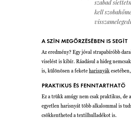
szabad siettet
kell szobahőmé
visszameleged
A SZÍN MEGŐRZÉSÉBEN IS SEGÍT
Az eredmény? Egy jóval strapabíróbb dara
viselést is kibír. Ráadásul a hideg nemcsa
is, különösen a fekete
harisnyák
esetében,
PRAKTIKUS ÉS FENNTARTHATÓ
Ez a trükk amúgy nem csak praktikus, de a
egyetlen harisnyát több alkalommal is tud
csökkentheted a textilhulladékot is.