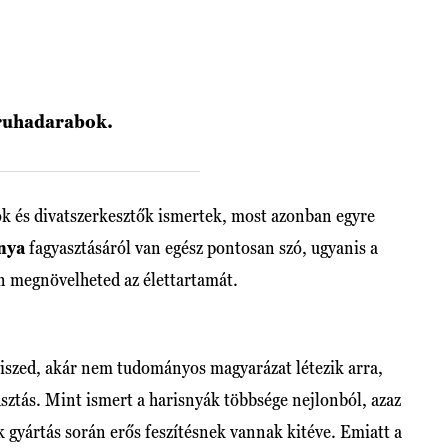
 ruhadarabok.
tok és divatszerkesztők ismertek, most azonban egyre
nya
fagyasztásáról van egész pontosan szó, ugyanis a
sen megnövelheted az élettartamát.
hiszed, akár nem tudományos magyarázat létezik arra,
sztás. Mint ismert a harisnyák többsége nejlonból, azaz
k gyártás során erős feszítésnek vannak kitéve. Emiatt a