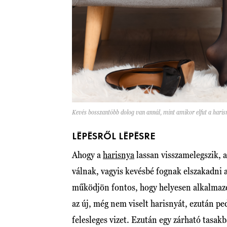
Kevés bosszantóbb dolog van annál, mint amikor elfut a haris
LÉPÉSRŐL LÉPÉSRE
Ahogy a
harisnya
lassan visszamelegszik, 
válnak, vagyis kevésbé fognak elszakadni 
működjön fontos, hogy helyesen alkalmazd 
az új, még nem viselt harisnyát, ezután pe
felesleges vizet. Ezután egy zárható tasak