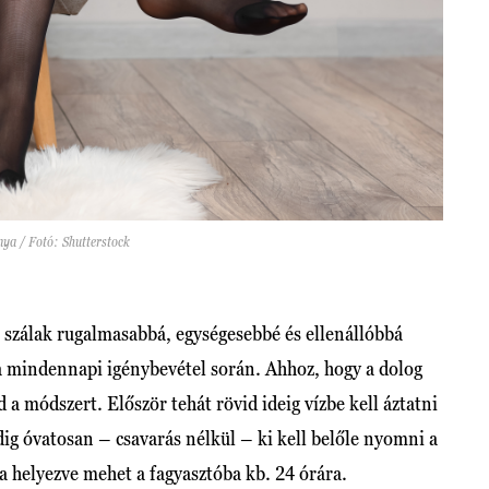
nya / Fotó: Shutterstock
a szálak rugalmasabbá, egységesebbé és ellenállóbbá
a mindennapi igénybevétel során. Ahhoz, hogy a dolog
a módszert. Először tehát rövid ideig vízbe kell áztatni
dig óvatosan – csavarás nélkül – ki kell belőle nyomni a
ba helyezve mehet a fagyasztóba kb. 24 órára.