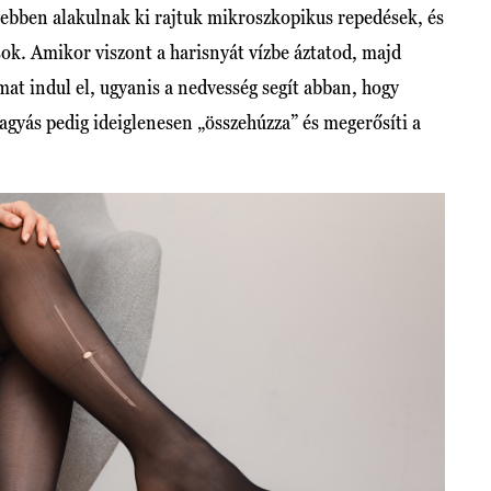
yebben alakulnak ki rajtuk mikroszkopikus repedések, és
sok. Amikor viszont a harisnyát vízbe áztatod, majd
amat indul el, ugyanis a nedvesség segít abban, hogy
fagyás pedig ideiglenesen „összehúzza” és megerősíti a