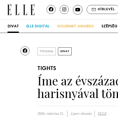
HÍRLEVÉL
DIVAT
ELLE DIGITAL
GOURMET AWARDS
SZÉPSÉG
FŐOLDAL
DIVAT
TIGHTS
Íme az évszázad
harisnyával tön
2026. március 21.
3 perc olvasás
ELLE