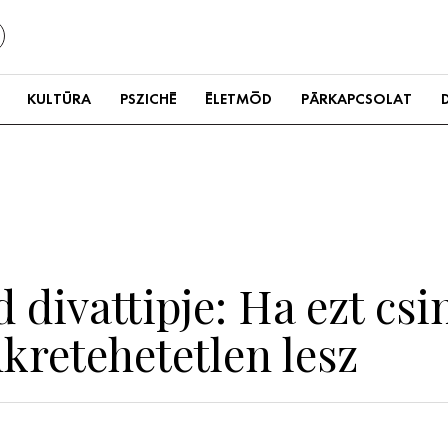
KULTÚRA
PSZICHÉ
ÉLETMÓD
PÁRKAPCSOLAT
 divattipje: Ha ezt csi
kretehetetlen lesz