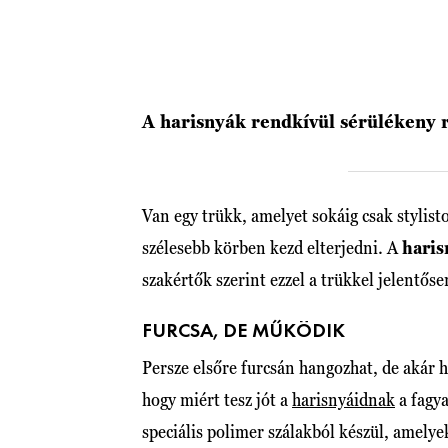
A harisnyák rendkívül sérülékeny
Van egy trükk, amelyet sokáig csak stylis
szélesebb körben kezd elterjedni. A
haris
szakértők szerint ezzel a trükkel jelentő
FURCSA, DE MŰKÖDIK
Persze elsőre furcsán hangozhat, de akár 
hogy miért tesz jót a
harisnyáidnak
a fagya
speciális polimer szálakból készül, amelye