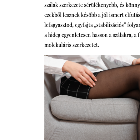
szálak szerkezete sérülékenyebb, és könn
ezekből lesznek később a jól ismert elfutá
lefagyasztod, egyfajta „stabilizációs” foly
a hideg egyenletesen hasson a szálakra, a 
molekuláris szerkezetet.