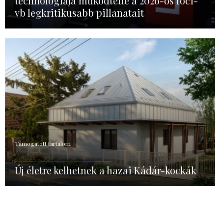
technológiája működtette a 2026-os foci-
vb legkritikusabb pillanatait
Támogatott tartalom
Új életre kelhetnek a hazai Kádár-kockák