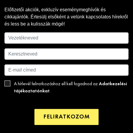
Előfizetői akciók, exkluzív eseménymeghívók és
cikkajánlók. Értesülj elsőként a velünk kapcsolatos hírekről
és less be a kulisszák mögé!
Adatkezelési
A hírlevél feliratkozáshoz ell kell fogadnod az
tájékoztatónkat
.
FELIRATKOZOM