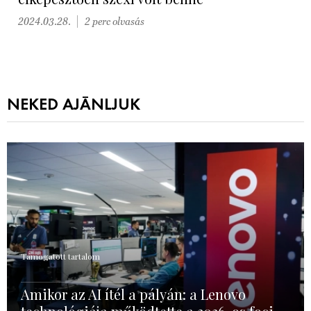
2024.03.28.
2 perc olvasás
NEKED AJÁNLJUK
Támogatott tartalom
Amikor az AI ítél a pályán: a Lenovo