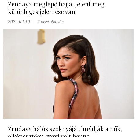
Zendaya meglepő hajjal jelent meg,
különleges jelentése van
2024.04.19.
2 perc olvasás
Zendaya hálós szoknyáját imádják a nők,
elképesztően szexi volt benne