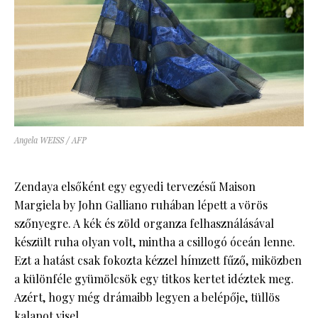
Angela WEISS / AFP
Zendaya elsőként egy egyedi tervezésű Maison
Margiela by John Galliano ruhában lépett a vörös
szőnyegre. A kék és zöld organza felhasználásával
készült ruha olyan volt, mintha a csillogó óceán lenne.
Ezt a hatást csak fokozta kézzel hímzett fűző, miközben
a különféle gyümölcsök egy titkos kertet idéztek meg.
Azért, hogy még drámaibb legyen a belépője, tüllös
kalapot visel.