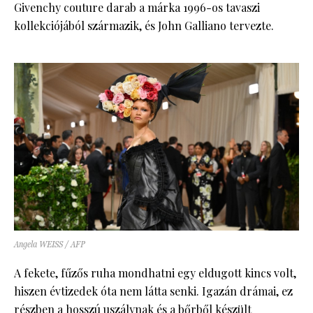
Givenchy couture darab a márka 1996-os tavaszi
kollekciójából származik, és John Galliano tervezte.
Angela WEISS / AFP
A fekete, fűzős ruha mondhatni egy eldugott kincs volt,
hiszen évtizedek óta nem látta senki. Igazán drámai, ez
részben a
hosszú uszálynak
és a bőrből készült