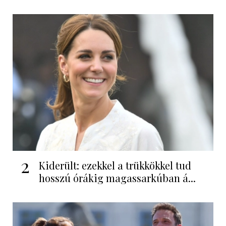
2
Kiderült: ezekkel a trükkökkel tud
hosszú órákig magassarkúban á...