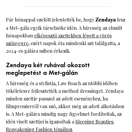
Pár hónappal ezelőtt jelentették be, hogy
Zendaya
lesz
a Met-gála egyik társelnöke idén. A híresség az elmúlt
hónapokban
elképesztő szettekben lépett a vörös
szőnyegre
, ezért napok óta mindenki azt találgatta, a
2024-es gálára miben érkezik.
Zendaya két ruhával okozott
meglepetést a Met-gálán
A híresség és a stylistja, Law Roach az utóbbi időben
tökéletesre fejlesztették a method dressinget. Zendaya
minden szettje passzol az adott eseményhez, ha
filmpremierről van szó, akkor még az adott alkotáshoz
is. A Met-gálára mindig nagy figyelmet fordítottak, az
idén viselt szettjei is igazodtak a
Sleeping Beauties:
Reawakening Fashion témához
.