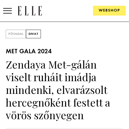
WEBSHOP
DIVAT
FŐOLDAL
DIVAT
ELLE DIGITAL
MET GALA 2024
GOURMET AWARDS
Zendaya Met-gálán
SZÉPSÉG
viselt ruháit imádja
KULTÚRA
mindenki, elvarázsolt
PSZICHÉ
hercegnőként festett a
vörös szőnyegen
ÉLETMÓD
PÁRKAPCSOLAT