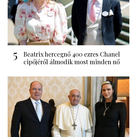
5
Beatrix hercegnő 400 ezres Chanel
cipőjéről álmodik most minden nő