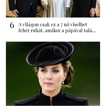
6
A világon csak ez a 7 nő viselhet
fehér ruhát, amikor a pápával talá...