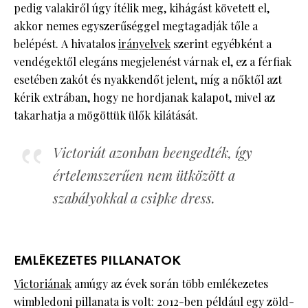
pedig valakiről úgy ítélik meg, kihágást követett el,
akkor nemes egyszerűséggel megtagadják tőle a
belépést. A hivatalos
irányelvek
szerint egyébként a
vendégektől elegáns megjelenést várnak el, ez a férfiak
esetében zakót és nyakkendőt jelent, míg a nőktől azt
kérik extrában, hogy ne hordjanak kalapot, mivel az
takarhatja a mögöttük ülők kilátását.
Victoriát azonban beengedték, így
értelemszerűen nem ütközött a
szabályokkal a csipke dress.
EMLÉKEZETES PILLANATOK
Victoriának
amúgy az évek során több emlékezetes
wimbledoni pillanata is volt: 2012-ben például egy zöld-