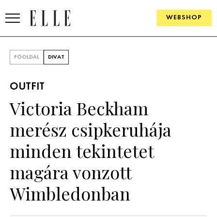
WEBSHOP
DIVAT
FŐOLDAL
DIVAT
ELLE DIGITAL
OUTFIT
GOURMET AWARDS
Victoria Beckham
SZÉPSÉG
merész csipkeruhája
KULTÚRA
minden tekintetet
PSZICHÉ
magára vonzott
Wimbledonban
ÉLETMÓD
PÁRKAPCSOLAT