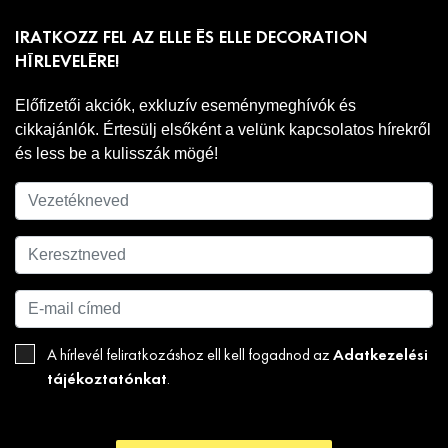
IRATKOZZ FEL AZ ELLE ÉS ELLE DECORATION
HÍRLEVELÉRE!
Előfizetői akciók, exkluzív eseménymeghívók és
cikkajánlók. Értesülj elsőként a velünk kapcsolatos hírekről
és less be a kulisszák mögé!
Adatkezelési
A hírlevél feliratkozáshoz ell kell fogadnod az
tájékoztatónkat
.