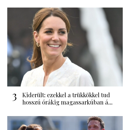
3
Kiderült: ezekkel a trükkökkel tud
hosszú órákig magassarkúban á...