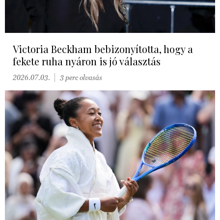
Victoria Beckham bebizonyította, hogy a
fekete ruha nyáron is jó választás
2026.07.03.
3 perc olvasás