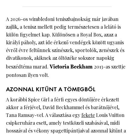
A 2026-os wimbledoni teniszbajnokság már javában
zajlik, a tenisz mellett pedig természetesen a lelátó is
külön figyelmet kap. Különösen a Royal Box, azaz a
királyi páholy, azt ide érkező vendégek között ugyanis
évről évre feltűnnek színészek, sportolók, zenészek és
divatikonok, akiknek az öltözéke sokszor napokig
beszédtéma marad.
Victoria Beckham
2013-as szettje
pontosan ilyen volt.
AZONNAL KITŰNT A TÖMEGBŐL
A korábbi Spice Girl a férfi egyes döntőjére érkezett
akkor a férjével, David Beckhammel és barátnőjével,
Tana Ramsay-vel. A választása egy
fekete
Louis Vuitton
csipkeruhára esett, amely testközeli szabásával, midi
hosszával és vékony spagettipántjaival azonnal kitűnt a