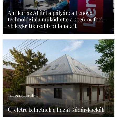
Amikor az AI ítél a pályán: a Lenovo
technológiája működtette a 2026-os foci-
vb legkritikusabb pillanatait
Támogatott tartalom
Új életre kelhetnek a hazai Kádár-kockák