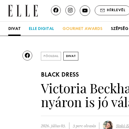
HÍRLEVÉL
DIVAT
ELLE DIGITAL
GOURMET AWARDS
SZÉPSÉG
FŐOLDAL
DIVAT
BLACK DRESS
Victoria Beckha
nyáron is jó vá
2026. július 03.
3 perc olvasás
Sinkó E