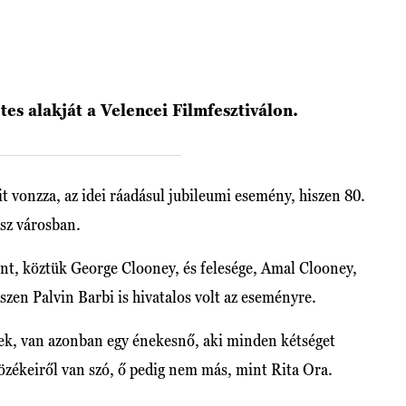
es alakját a Velencei Filmfesztiválon.
it vonzza, az idei ráadásul jubileumi esemény, hiszen 80.
sz városban.
űnt, köztük George Clooney, és felesége, Amal Clooney,
iszen Palvin Barbi is hivatalos volt az eseményre.
ek, van azonban egy énekesnő, aki minden kétséget
ltözékeiről van szó, ő pedig nem más, mint Rita Ora.