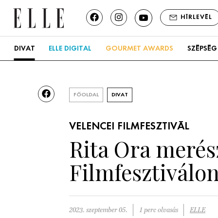
HÍRLEVÉL
DIVAT
ELLE DIGITAL
GOURMET AWARDS
SZÉPSÉG
FŐOLDAL
DIVAT
VELENCEI FILMFESZTIVÁL
Rita Ora merés
Filmfesztiválo
2023. szeptember 05.
1 perc olvasás
ELLE