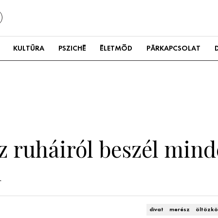
KULTÚRA
PSZICHÉ
ÉLETMÓD
PÁRKAPCSOLAT
z ruháiról beszél mind
n
divat
merész
öltözk