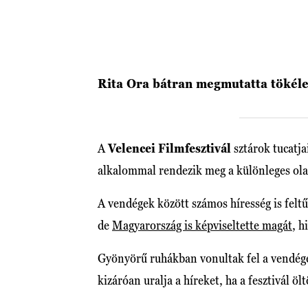
Rita Ora bátran megmutatta tökélet
A
Velencei Filmfesztivál
sztárok tucatja
alkalommal rendezik meg a különleges ola
A vendégek között számos híresség is felt
de
Magyarország is képviseltette magát
, h
Gyönyörű ruhákban vonultak fel a vendég
kizáróan uralja a híreket, ha a fesztivál ö