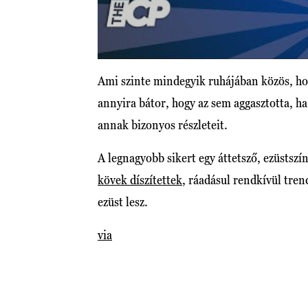
Ami szinte mindegyik ruhájában közös, hog
annyira bátor, hogy az sem aggasztotta, ha
annak bizonyos részleteit.
A legnagyobb sikert egy áttetsző, ezüstszí
kövek díszítettek
, ráadásul rendkívül trend
ezüst lesz.
via