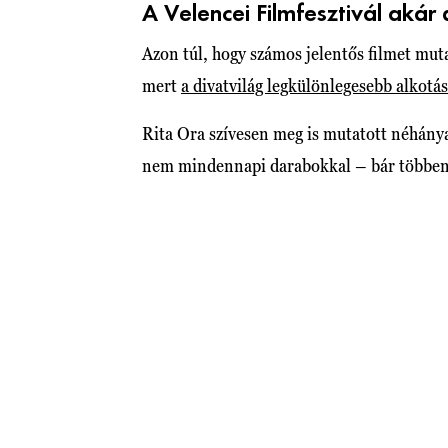
A Velencei Filmfesztivál akár
Azon túl, hogy számos jelentős filmet muta
mert
a divatvilág legkülönlegesebb alkotás
Rita Ora szívesen meg is mutatott néhányat
nem mindennapi darabokkal – bár többen 