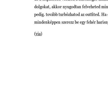
dolgokat, akkor nyugodtan felveheted mint
pedig. tovább turbózhatod az outfited. Ha e
mindenképpen szerezz be egy fehér harisn
(
via
)