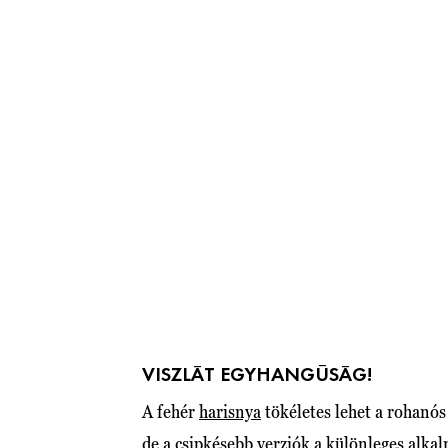
VISZLÁT EGYHANGÚSÁG!
A fehér
harisnya
tökéletes lehet a rohanós
de a csipkésebb verziók a különleges alka