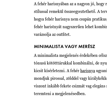
A fehér harisnyában az a nagyon jó, hogy
stílussal remekül összeegyeztethető. A te
hogya fehér harisnya nem csupán pratikus,
fehér haristnyát nagyszerűen lehet kombin
varázsolja az outfitet.
MINIMALISTA VAGY MERÉSZ
A minimalista megjelenés érdekében célsz
tónusú kötötttárukkal kombinálni, de nyug
kicsit kísérletezni. A fehér
harisnya
ugyani
mondjuk pirossal, zölddel vagy királykék
viszont inkább fekete csizmát vag elegáns 
teremteni a megjelenésedben.