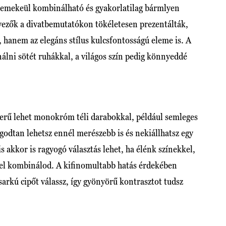
 remekeül kombinálható és gyakorlatilag bármlyen
rvezők a divatbemutatókon tökéletesen prezentálták,
 hanem az elegáns stílus kulcsfontosságú eleme is. A
álni sötét ruhákkal, a világos szín pedig könnyeddé
erű lehet monokróm téli darabokkal, például semleges
odtan lehetsz ennél merészebb is és nekiállhatsz egy
s akkor is ragyogó választás lehet, ha élénk színekkel,
kel kombinálod. A kifinomultabb hatás érdekében
sarkú cipőt válassz, így gyönyörű kontrasztot tudsz