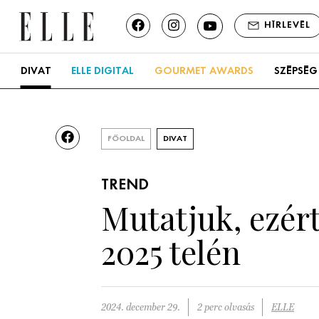
HÍRLEVÉL
DIVAT
ELLE DIGITAL
GOURMET AWARDS
SZÉPSÉG
FŐOLDAL
DIVAT
TREND
Mutatjuk, ezér
2025 telén
2024. december 29.
2 perc olvasás
ELLE