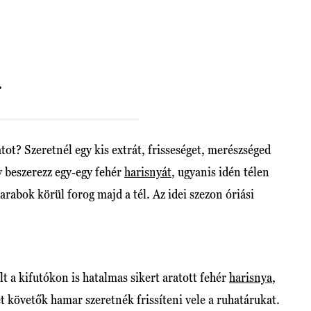
.
tot? Szeretnél egy kis extrát, frisseséget, merészséged
gy beszerezz egy-egy fehér
harisnyát
, ugyanis idén télen
arabok körül forog majd a tél. Az idei szezon óriási
lt a kifutókon is hatalmas sikert aratott fehér
harisnya
,
t követők hamar szeretnék frissíteni vele a ruhatárukat.