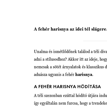
A fehér harisnya az idei tél slágere
Unalma és ismétlődőnek találod a téli diva
adni a stílusodhoz? Akkor itt az ideje, ho
nemcsak a sötét árnyalatok és klasszikus d
aduásza ugyanis a fehér
harisnya
.
A FEHÉR HARISNYA HÓDÍTÁSA
A téli szezonban ezúttal hódító útjára indu
így egyáltalán nem furcsa, hogy a trendeke