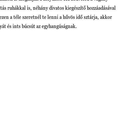
ás ruhákkal is, néhány divatos kiegészítő hozzáadásával
zen a téle szeretnél te lenni a hűvös idő sztárja, akkor
yát és ints búcsút az egyhangúságnak.