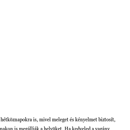
 hétköznapokra is, mivel meleget és kényelmet biztosít,
lmakon is megállják a helyüket. Ha kedveled a vagány