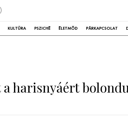
KULTÚRA
PSZICHÉ
ÉLETMÓD
PÁRKAPCSOLAT
t a harisnyáért bolond